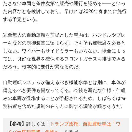
たさない車両も条件次第で販売や運行を認める――といっ
た内容などを検討しており、早ければ2026年春までに施行
する予定という。
完全無人の自動運転を前提とした車両は、ハンドルやブレ
ーキなどの制御装置に留まらず、そもそも運転席を必要と
しない。ワイパーもサイドミラーもいらない。場合によっ
ては、良好な視界を確保するフロントガラスも排除できる
だろう。根本的に要件が異なるのだ。
自動運転システムが備えるべき機能水準とは別に、車体が
備えるべき要件も異なってくる。今後も新たな仕様・仕組
みの車両が登場することが予想されるため、しばらくは特
別措置を含めた規制の在り方に関する議論が続きそうだ。
【参考】
詳しくは「
トランプ政権、自動運転車は「ワ
イパー搭載義務」免除へ
」を参照。