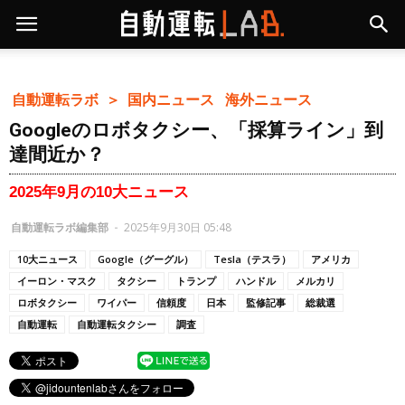
自動運転ラボ ＞
国内ニュース
海外ニュース
Googleのロボタクシー、「採算ライン」到
達間近か？
2025年9月の10大ニュース
自動運転ラボ編集部
-
2025年9月30日 05:48
10大ニュース
Google（グーグル）
Tesla（テスラ）
アメリカ
イーロン・マスク
タクシー
トランプ
ハンドル
メルカリ
ロボタクシー
ワイパー
信頼度
日本
監修記事
総裁選
自動運転
自動運転タクシー
調査