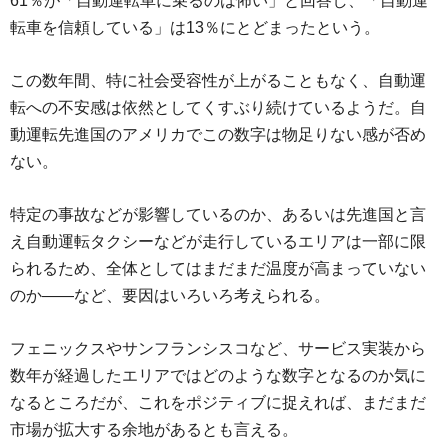
61％が「自動運転車に乗るのは怖い」と回答し、「自動運
転車を信頼している」は13％にとどまったという。
この数年間、特に社会受容性が上がることもなく、自動運
転への不安感は依然としてくすぶり続けているようだ。自
動運転先進国のアメリカでこの数字は物足りない感が否め
ない。
特定の事故などが影響しているのか、あるいは先進国と言
え自動運転タクシーなどが走行しているエリアは一部に限
られるため、全体としてはまだまだ温度が高まっていない
のか――など、要因はいろいろ考えられる。
フェニックスやサンフランシスコなど、サービス実装から
数年が経過したエリアではどのような数字となるのか気に
なるところだが、これをポジティブに捉えれば、まだまだ
市場が拡大する余地があるとも言える。