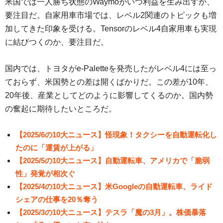
米国では一人勝ち状態のWaymoがいつ利益を生み出すか、
要注目だ。自家用車市場では、レベル2関連のトピックも増
加してきた印象を受ける。Tensorのレベル4自家用車も実現
に結びつくのか、要注目だ。
国内では、トヨタがe-Paletteを発売したがレベル4には至っ
ておらず、米国勢との差は開くばかりだ。この差が10年、
20年後、産業としてどのように影響してくるのか。国内勢
の奮起に期待したいところだ。
【2025/6の10大ニュース】怪現象！タクシーを自動運転化し
たのに「運賃が上がる」
【2025/5の10大ニュース】自動運転車、アメリカで「脆弱
性」発覚が相次ぐ
【2025/4の10大ニュース】米Googleの自動運転車、ライド
シェアの仕事を20％奪う
【2025/3の10大ニュース】テスラ「魔の3月」。株価暴落