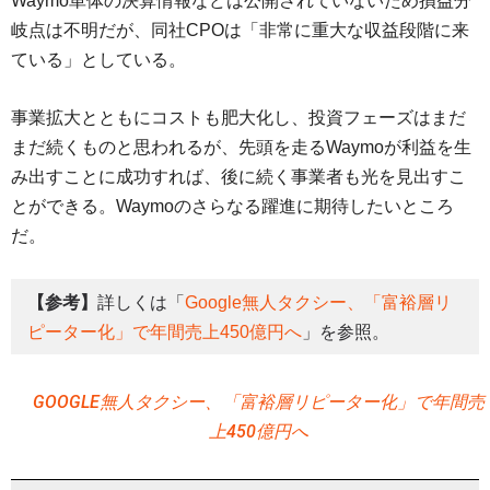
Waymo単体の決算情報などは公開されていないため損益分
岐点は不明だが、同社CPOは「非常に重大な収益段階に来
ている」としている。
事業拡大とともにコストも肥大化し、投資フェーズはまだ
まだ続くものと思われるが、先頭を走るWaymoが利益を生
み出すことに成功すれば、後に続く事業者も光を見出すこ
とができる。Waymoのさらなる躍進に期待したいところ
だ。
【参考】
詳しくは「
Google無人タクシー、「富裕層リ
ピーター化」で年間売上450億円へ
」を参照。
GOOGLE無人タクシー、「富裕層リピーター化」で年間売
上450億円へ