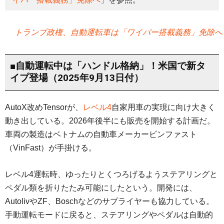
トランプ政権、自動運転車は「ワイパー搭載義務」免除へ
■自動運転中は「ハンドル格納」！米国で新タ
イプ登場（2025年9月13日付）
AutoX改めTensorが、
レベル4
自家用車の実現に向け大きく
動き出している。2026年後半にも販売を開始する計画だ。
車両の製造はベトナムの自動車メーカービンファスト
（VinFast）が手掛ける。
レベル4運転時、ゆったりとくつろげるようステアリングと
ペダル類を折りたたみ可能にしたという。開発には、
AutolivやZF、Boschなどのサプライヤーも協力している。
手動運転モードに戻ると、ステアリングやペダルは自動的