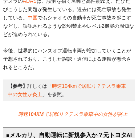
テスラの
ADAS
は、誤解を招く名称と高性能ゆえ、たびた
びこうした問題が発生している。過去には死亡事故も発生
している。
中国
でもシャオミの自動車が死亡事故を起こす
などし、誤認されるような説明禁止やレベル2機能の周知な
どが進められている。
今後、世界的にハンズオフ運転車両が増加していくことが
予想されており、こうした誤認・過信による運転が懸念さ
れるところだ。
【参考】
詳しくは「
時速104kmで居眠り？テスラ乗車
中の女性が炎上
」を参照。
時速104KMで居眠り？テスラ乗車中の女性が炎上
■メルカリ、自動運転に新規参入か？元トヨタAI