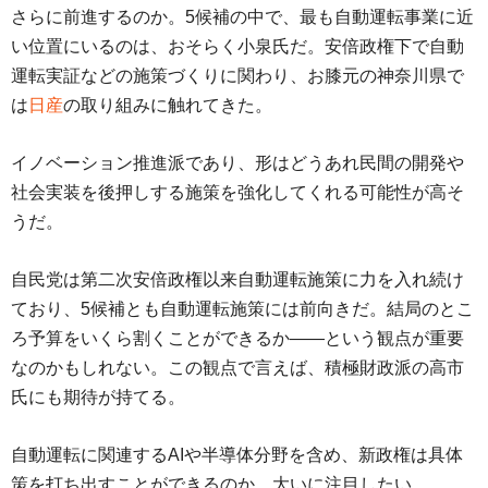
さらに前進するのか。5候補の中で、最も自動運転事業に近
い位置にいるのは、おそらく小泉氏だ。安倍政権下で自動
運転実証などの施策づくりに関わり、お膝元の神奈川県で
は
日産
の取り組みに触れてきた。
イノベーション推進派であり、形はどうあれ民間の開発や
社会実装を後押しする施策を強化してくれる可能性が高そ
うだ。
自民党は第二次安倍政権以来自動運転施策に力を入れ続け
ており、5候補とも自動運転施策には前向きだ。結局のとこ
ろ予算をいくら割くことができるか――という観点が重要
なのかもしれない。この観点で言えば、積極財政派の高市
氏にも期待が持てる。
自動運転に関連するAIや半導体分野を含め、新政権は具体
策を打ち出すことができるのか、大いに注目したい。