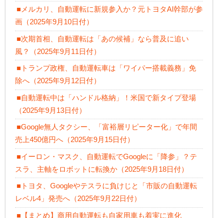
■メルカリ、自動運転に新規参入か？元トヨタAI幹部が参
画（2025年9月10日付）
■次期首相、自動運転は「あの候補」なら普及に追い
風？（2025年9月11日付）
■トランプ政権、自動運転車は「ワイパー搭載義務」免
除へ（2025年9月12日付）
■自動運転中は「ハンドル格納」！米国で新タイプ登場
（2025年9月13日付）
■Google無人タクシー、「富裕層リピーター化」で年間
売上450億円へ（2025年9月15日付）
■イーロン・マスク、自動運転でGoogleに「降参」？テ
スラ、主軸をロボットに転換か（2025年9月18日付）
■トヨタ、Googleやテスラに負けじと「市販の自動運転
レベル4」発売へ（2025年9月22日付）
■【まとめ】商用自動運転も自家用車も着実に進化