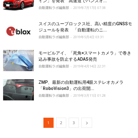
イン」を発表 高速道でハンズオ...
自動運転ラボ編集部
-
2019年7月17日 07:38
スイスのユーブロックス社、高い精度のGNSSモ
ジュールを発表 「自動運転のニ...
自動運転ラボ編集部
-
2019年5月4日 03:31
モービルアイ、「死角×スマートカメラ」で巻き
込み事故を防止するADAS発売
自動運転ラボ編集部
-
2019年4月14日 22:31
ZMP、最新の自動運転用4眼ステレオカメラ
「RoboVision3」の出荷開...
自動運転ラボ編集部
-
2019年3月11日 01:28
1
2
3