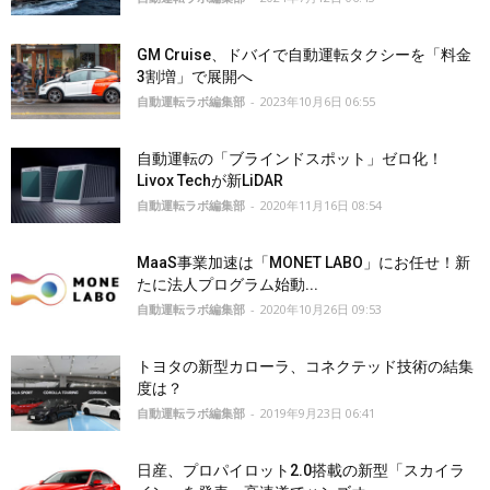
GM Cruise、ドバイで自動運転タクシーを「料金
3割増」で展開へ
自動運転ラボ編集部
-
2023年10月6日 06:55
自動運転の「ブラインドスポット」ゼロ化！
Livox Techが新LiDAR
自動運転ラボ編集部
-
2020年11月16日 08:54
MaaS事業加速は「MONET LABO」にお任せ！新
たに法人プログラム始動...
自動運転ラボ編集部
-
2020年10月26日 09:53
トヨタの新型カローラ、コネクテッド技術の結集
度は？
自動運転ラボ編集部
-
2019年9月23日 06:41
日産、プロパイロット2.0搭載の新型「スカイラ