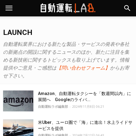
LAUNCH
自動運転業界における新たな製品・サービスの発表や各社
の新拠点の開設に関するニュースのほか、新たに注目を集
める新技術に関するトピックスも取り上げています。情報
提供やご意見・ご感想は
【問い合わせフォーム】
からお寄
せ下さい。
Amazon、自動運転タクシーを「数週間以内」に
展開へ Googleのライバ...
自動運転ラボ編集部
-
2024年11月8日 06:21
米Uber、ユーロ圏で「海」に進出！水上ライドサ
ービスを提供
自動運転ラボ編集部
-
2024年7月12日 06:43