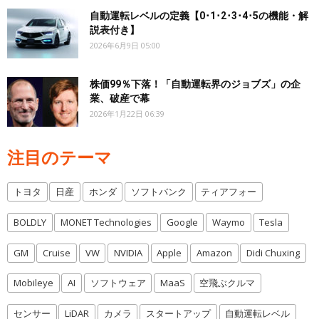
自動運転レベルの定義【0･1･2･3･4･5の機能・解
説表付き】
2026年6月9日 05:00
株価99％下落！「自動運転界のジョブズ」の企
業、破産で幕
2026年1月22日 06:39
注目のテーマ
トヨタ
日産
ホンダ
ソフトバンク
ティアフォー
BOLDLY
MONET Technologies
Google
Waymo
Tesla
GM
Cruise
VW
NVIDIA
Apple
Amazon
Didi Chuxing
Mobileye
AI
ソフトウェア
MaaS
空飛ぶクルマ
センサー
LiDAR
カメラ
スタートアップ
自動運転レベル