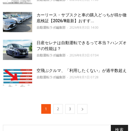
カーリース・サブスクと車の購入どっちが得か徹
底検証【2026/8最新】おすす...
自動運転ラボ編集部
-
2026年8月3日 14:00
日産セレナは自動運転できるって本当？ハンズオ
フの性能は？
自動運転ラボ編集部
-
2026年8月3日 07:04
空飛ぶクルマ、「利用したくない」が過半数超え
自動運転ラボ編集部
-
2026年8月1日 07:28
1
2
3