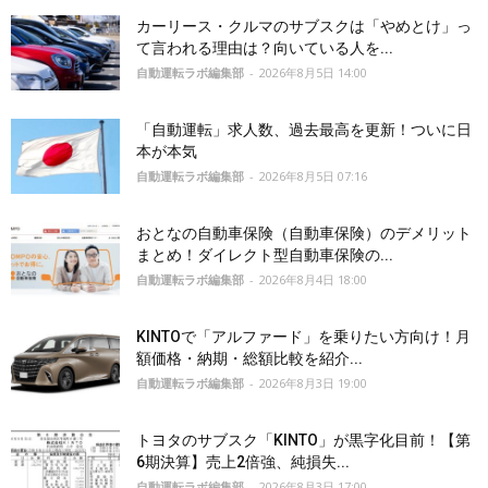
カーリース・クルマのサブスクは「やめとけ」っ
て言われる理由は？向いている人を...
自動運転ラボ編集部
-
2026年8月5日 14:00
「自動運転」求人数、過去最高を更新！ついに日
本が本気
自動運転ラボ編集部
-
2026年8月5日 07:16
おとなの自動車保険（自動車保険）のデメリット
まとめ！ダイレクト型自動車保険の...
自動運転ラボ編集部
-
2026年8月4日 18:00
KINTOで「アルファード」を乗りたい方向け！月
額価格・納期・総額比較を紹介...
自動運転ラボ編集部
-
2026年8月3日 19:00
トヨタのサブスク「KINTO」が黒字化目前！【第
6期決算】売上2倍強、純損失...
自動運転ラボ編集部
-
2026年8月3日 17:00