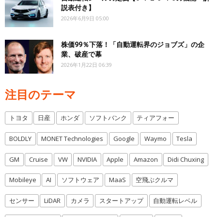
説表付き】
2026年6月9日 05:00
株価99％下落！「自動運転界のジョブズ」の企
業、破産で幕
2026年1月22日 06:39
注目のテーマ
トヨタ
日産
ホンダ
ソフトバンク
ティアフォー
BOLDLY
MONET Technologies
Google
Waymo
Tesla
GM
Cruise
VW
NVIDIA
Apple
Amazon
Didi Chuxing
Mobileye
AI
ソフトウェア
MaaS
空飛ぶクルマ
センサー
LiDAR
カメラ
スタートアップ
自動運転レベル