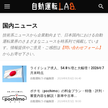
国内ニュース
技術系ニュースから企業動向まで、日本国内における自動
運転業界のさまざまなニュースを時系列で掲載していま
す。情報提供やご意見・ご感想は
【問い合わせフォーム】
からお寄せ下さい。
ライドシェア求人、54.8％増と大幅増！2026年7
月末時点
自動運転ラボ編集部
-
2026年8月6日 06:40
ポチモ（pochimo）の料金プラン・特徴・評判・
審査内容を解説！新車中古車...
自動運転ラボ編集部
-
2026年8月5日 18:00