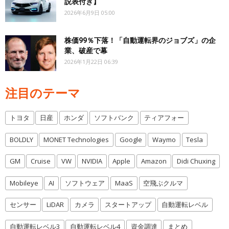
説表付き】
2026年6月9日 05:00
株価99％下落！「自動運転界のジョブズ」の企
業、破産で幕
2026年1月22日 06:39
注目のテーマ
トヨタ
日産
ホンダ
ソフトバンク
ティアフォー
BOLDLY
MONET Technologies
Google
Waymo
Tesla
GM
Cruise
VW
NVIDIA
Apple
Amazon
Didi Chuxing
Mobileye
AI
ソフトウェア
MaaS
空飛ぶクルマ
センサー
LiDAR
カメラ
スタートアップ
自動運転レベル
自動運転レベル3
自動運転レベル4
資金調達
まとめ