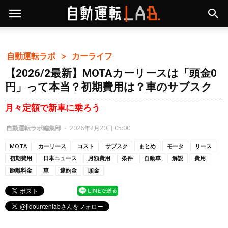
自動運転ラボ ＞
カーライフ
【2026/2最新】MOTAカーリースは「頭金0
円」って本当？初期費用は？車のサブスク
月々定額で新車に乗ろう
自動運転ラボ編集部
-
2026年2月20日 05:00
MOTA
カーリース
コスト
サブスク
まとめ
モータ
リース
初期費用
日本ニュース
月額費用
条件
自動車
解説
費用
距離料金
車
違約金
頭金