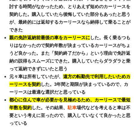
討する時間がなかったため、とりあえず短めのカーリースを
契約した。購入していたら後悔していた部分もあったと思う
が、最終的には返却するカーリースなら納得して乗ることが
できた
親の免許返納前最後の車をカーリースに
した。長く乗るつも
りはなかったので契約年数が決まっているカーリースがちょ
うど良かった。また「契約終了だから」という理由で免許返
納の説得もスムーズにできた。購入していたらダラダラと乗
って返納できずにいたと思う
元々車は所有していたが、
遠方の転勤先で利用したいためカ
ーリースを契約
した。3年間と期限が決まっているので、カ
ーリースは最適な選択だと思っている
都心に住んで車が必要かを見極めるため、カーリースで最短
年数を契約
した。その結果、
駐車
場代などを考えると車は不
要という考えに至ったので、購入していなくて良かったと思
っている