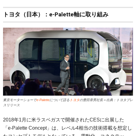
トヨタ（日本）：e-Palette軸に取り組み
東京モーターショーで
e-Palette
について語る
トヨタ
の豊田章男社長＝出典：トヨタプレ
スリリース
2018年1月に米ラスベガスで開催されたCESに出展した
「e-Palette Concept」は、レベル4相当の技術搭載を想定し