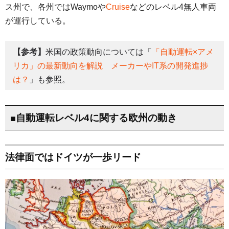
ス州で、各州ではWaymoや
Cruise
などのレベル4無人車両
が運行している。
【参考】
米国の政策動向については「
「自動運転×アメ
リカ」の最新動向を解説 メーカーやIT系の開発進捗
は？
」も参照。
■自動運転レベル4に関する欧州の動き
法律面ではドイツが一歩リード