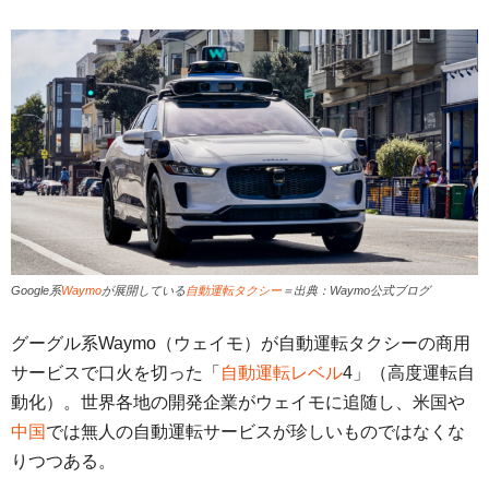
Google系
Waymo
が展開している
自動運転タクシー
＝出典：Waymo公式ブログ
グーグル系Waymo（ウェイモ）が自動運転タクシーの商用
サービスで口火を切った「
自動運転レベル
4」（高度運転自
動化）。世界各地の開発企業がウェイモに追随し、米国や
中国
では無人の自動運転サービスが珍しいものではなくな
りつつある。