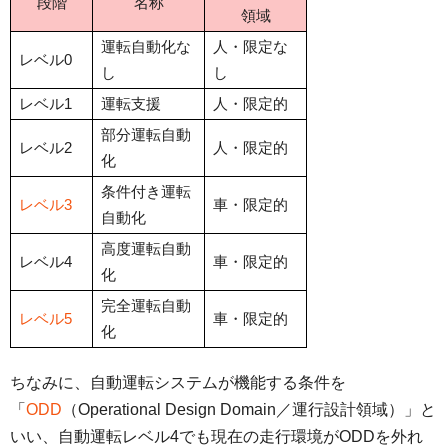
段階
名称
領域
運転自動化な
人・限定な
レベル0
し
し
レベル1
運転支援
人・限定的
部分運転自動
レベル2
人・限定的
化
条件付き運転
レベル3
車・限定的
自動化
高度運転自動
レベル4
車・限定的
化
完全運転自動
レベル5
車・限定的
化
ちなみに、自動運転システムが機能する条件を
「
ODD
（Operational Design Domain／運行設計領域）」と
いい、自動運転レベル4でも現在の走行環境がODDを外れ