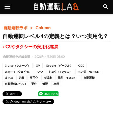
自動運転ラボ ＞
Column
自動運転レベル4の定義とは？いつ実用化？
バスやタクシーの実用化進展
自動運転ラボ編集部
-
2026年4月29日 05:00
Cruise（クルーズ）
GM
Google（グーグル）
ODD
Waymo（ウェイモ）
いつ
トヨタ（Toyota）
ホンダ（Honda）
まとめ
定義
実用化
市販車
日産（Nissan）
自動運転
自動運転レベル4
要件
解説
車種