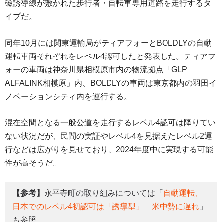
磁誘導線が敷かれた歩行者・自転車専用道路を走行するタ
イプだ。
同年10月には関東運輸局がティアフォーとBOLDLYの自動
運転車両それぞれをレベル4認可したと発表した。ティアフ
ォーの車両は神奈川県相模原市内の物流拠点「GLP
ALFALINK相模原」内、BOLDLYの車両は東京都内の羽田イ
ノベーションシティ内を運行する。
混在空間となる一般公道を走行するレベル4認可は降りてい
ない状況だが、民間の実証やレベル4を見据えたレベル2運
行などは広がりを見せており、2024年度中に実現する可能
性が高そうだ。
【参考】
永平寺町の取り組みについては「
自動運転、
日本でのレベル4初認可は「誘導型」 米中勢に遅れ
」
も参照。