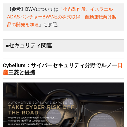
【参考】
BWVについては「
小糸製作所、イスラエル
ADASベンチャーBWV社の株式取得 自動運転向け製
品の開発を加速
」も参照。
■セキュリティ関連
Cybellum：サイバーセキュリティ分野でルノー
日
産
三菱と提携