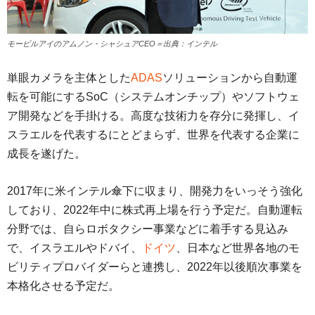
モービルアイのアムノン・シャシュアCEO＝出典：インテル
単眼カメラを主体とした
ADAS
ソリューションから自動運
転を可能にするSoC（システムオンチップ）やソフトウェ
ア開発などを手掛ける。高度な技術力を存分に発揮し、イ
スラエルを代表するにとどまらず、世界を代表する企業に
成長を遂げた。
2017年に米インテル傘下に収まり、開発力をいっそう強化
しており、2022年中に株式再上場を行う予定だ。自動運転
分野では、自らロボタクシー事業などに着手する見込み
で、イスラエルやドバイ、
ドイツ
、日本など世界各地のモ
ビリティプロバイダーらと連携し、2022年以後順次事業を
本格化させる予定だ。