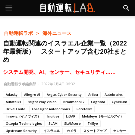
自動運転ラボ ＞
海外ニュース
自動運転関連のイスラエル企業一覧（2022
年最新版） スタートアップ含む20社まと
め
システム開発、AI、センサー、セキュリティ……
自動運転ラボ編集部
-
2022年2月4日 06:32
Adasky
Allegro AI
Argus Cyber Security
Arilou
Autobrains
Autotalks
Bright Way Vision
Brodmann17
Cognata
Cybellum
DriveU.auto
Foresight Autonomous
Foretellix
Innoviz（イノヴィズ）
Inuitive
LiDAR
Mobileye（モービルアイ）
Ottopia Technologies
SLAM
SLAMcore
TriEye
Upstream Security
イスラエル
カメラ
スタートアップ
センサー