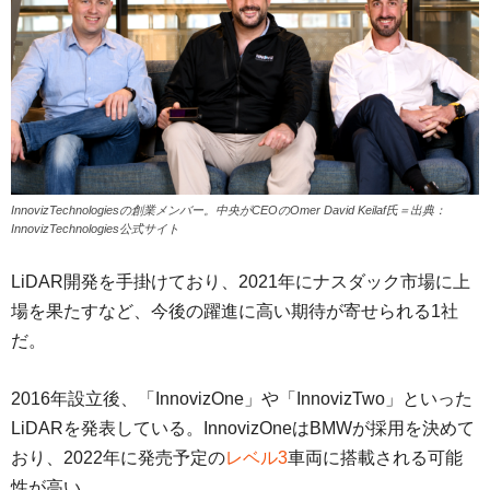
InnovizTechnologiesの創業メンバー。中央がCEOのOmer David Keilaf氏＝出典：
InnovizTechnologies公式サイト
LiDAR開発を手掛けており、2021年にナスダック市場に上
場を果たすなど、今後の躍進に高い期待が寄せられる1社
だ。
2016年設立後、「InnovizOne」や「InnovizTwo」といった
LiDARを発表している。InnovizOneはBMWが採用を決めて
おり、2022年に発売予定の
レベル3
車両に搭載される可能
性が高い。