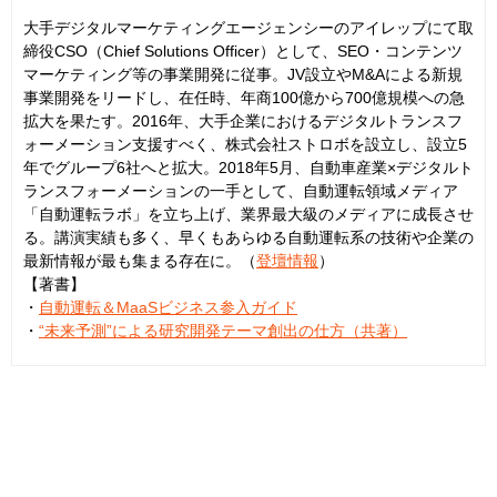
大手デジタルマーケティングエージェンシーのアイレップにて取
締役CSO（Chief Solutions Officer）として、SEO・コンテンツ
マーケティング等の事業開発に従事。JV設立やM&Aによる新規
事業開発をリードし、在任時、年商100億から700億規模への急
拡大を果たす。2016年、大手企業におけるデジタルトランスフ
ォーメーション支援すべく、株式会社ストロボを設立し、設立5
年でグループ6社へと拡大。2018年5月、自動車産業×デジタルト
ランスフォーメーションの一手として、自動運転領域メディア
「自動運転ラボ」を立ち上げ、業界最大級のメディアに成長させ
る。講演実績も多く、早くもあらゆる自動運転系の技術や企業の
最新情報が最も集まる存在に。（
登壇情報
）
【著書】
・
自動運転＆MaaSビジネス参入ガイド
・
“未来予測”による研究開発テーマ創出の仕方（共著）