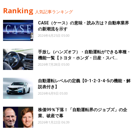
Ranking
人気記事ランキング
CASE（ケース）の意味・読み方は？自動車業界
の新潮流を示す
2026年6月25日 05:00
手放し（ハンズオフ）・自動運転ができる車種・
機能一覧【トヨタ・ホンダ・日産・スバ...
2026年7月28日 05:00
自動運転レベルの定義【0･1･2･3･4･5の機能・解
説表付き】
2026年6月9日 05:00
株価99％下落！「自動運転界のジョブズ」の企
業、破産で幕
2026年1月22日 06:39