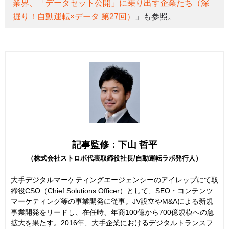
業界、「データセット公開」に乗り出す企業たち（深
掘り！自動運転×データ 第27回）
」も参照。
記事監修：下山 哲平
（株式会社ストロボ代表取締役社長/自動運転ラボ発行人）
大手デジタルマーケティングエージェンシーのアイレップにて取
締役CSO（Chief Solutions Officer）として、SEO・コンテンツ
マーケティング等の事業開発に従事。JV設立やM&Aによる新規
事業開発をリードし、在任時、年商100億から700億規模への急
拡大を果たす。2016年、大手企業におけるデジタルトランスフ