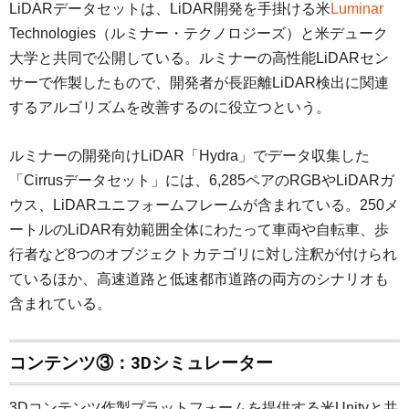
LiDARデータセットは、LiDAR開発を手掛ける米
Luminar
Technologies（ルミナー・テクノロジーズ）と米デューク
大学と共同で公開している。ルミナーの高性能LiDARセン
サーで作製したもので、開発者が長距離LiDAR検出に関連
するアルゴリズムを改善するのに役立つという。
ルミナーの開発向けLiDAR「Hydra」でデータ収集した
「Cirrusデータセット」には、6,285ペアのRGBやLiDARガ
ウス、LiDARユニフォームフレームが含まれている。250メ
ートルのLiDAR有効範囲全体にわたって車両や自転車、歩
行者など8つのオブジェクトカテゴリに対し注釈が付けられ
ているほか、高速道路と低速都市道路の両方のシナリオも
含まれている。
コンテンツ③：3Dシミュレーター
3Dコンテンツ作製プラットフォームを提供する米Unityと共