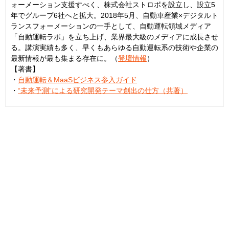
ォーメーション支援すべく、株式会社ストロボを設立し、設立5
年でグループ6社へと拡大。2018年5月、自動車産業×デジタルト
ランスフォーメーションの一手として、自動運転領域メディア
「自動運転ラボ」を立ち上げ、業界最大級のメディアに成長させ
る。講演実績も多く、早くもあらゆる自動運転系の技術や企業の
最新情報が最も集まる存在に。（
登壇情報
）
【著書】
・
自動運転＆MaaSビジネス参入ガイド
・
“未来予測”による研究開発テーマ創出の仕方（共著）