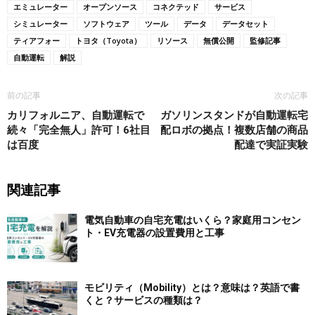
エミュレーター
オープンソース
コネクテッド
サービス
シミュレーター
ソフトウェア
ツール
データ
データセット
ティアフォー
トヨタ（Toyota）
リソース
無償公開
監修記事
自動運転
解説
前の記事
次の記事
カリフォルニア、自動運転で
ガソリンスタンドが自動運転宅
続々「完全無人」許可！6社目
配ロボの拠点！複数店舗の商品
は百度
配達で実証実験
関連記事
電気自動車の自宅充電はいくら？家庭用コンセン
ト・EV充電器の設置費用と工事
モビリティ（Mobility）とは？意味は？英語で書
くと？サービスの種類は？