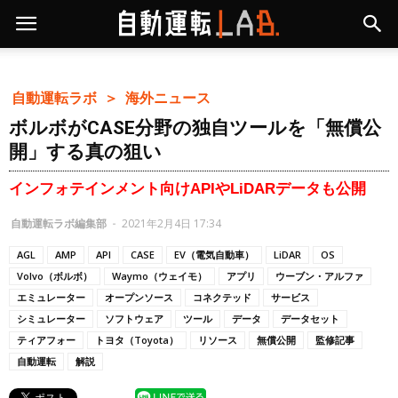
自動運転ラボ ＞
海外ニュース
ボルボがCASE分野の独自ツールを「無償公
開」する真の狙い
インフォテインメント向けAPIやLiDARデータも公開
自動運転ラボ編集部
-
2021年2月4日 17:34
AGL
AMP
API
CASE
EV（電気自動車）
LiDAR
OS
Volvo（ボルボ）
Waymo（ウェイモ）
アプリ
ウーブン・アルファ
エミュレーター
オープンソース
コネクテッド
サービス
シミュレーター
ソフトウェア
ツール
データ
データセット
ティアフォー
トヨタ（Toyota）
リソース
無償公開
監修記事
自動運転
解説