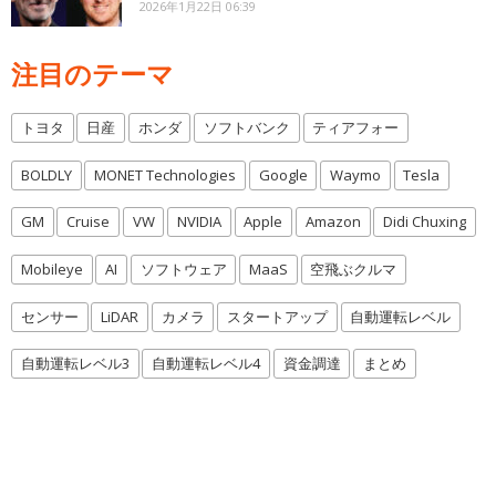
2026年1月22日 06:39
注目のテーマ
トヨタ
日産
ホンダ
ソフトバンク
ティアフォー
BOLDLY
MONET Technologies
Google
Waymo
Tesla
GM
Cruise
VW
NVIDIA
Apple
Amazon
Didi Chuxing
Mobileye
AI
ソフトウェア
MaaS
空飛ぶクルマ
センサー
LiDAR
カメラ
スタートアップ
自動運転レベル
自動運転レベル3
自動運転レベル4
資金調達
まとめ