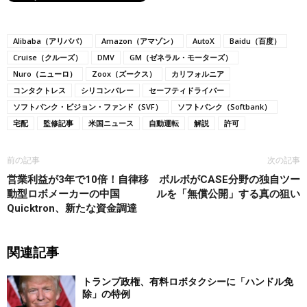
Alibaba（アリババ）
Amazon（アマゾン）
AutoX
Baidu（百度）
Cruise（クルーズ）
DMV
GM（ゼネラル・モーターズ）
Nuro（ニューロ）
Zoox（ズークス）
カリフォルニア
コンタクトレス
シリコンバレー
セーフティドライバー
ソフトバンク・ビジョン・ファンド（SVF）
ソフトバンク（Softbank）
宅配
監修記事
米国ニュース
自動運転
解説
許可
前の記事
次の記事
営業利益が3年で10倍！自律移
ボルボがCASE分野の独自ツー
動型ロボメーカーの中国
ルを「無償公開」する真の狙い
Quicktron、新たな資金調達
関連記事
トランプ政権、有料ロボタクシーに「ハンドル免
除」の特例