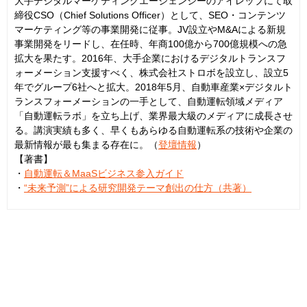
大手デジタルマーケティングエージェンシーのアイレップにて取
締役CSO（Chief Solutions Officer）として、SEO・コンテンツ
マーケティング等の事業開発に従事。JV設立やM&Aによる新規
事業開発をリードし、在任時、年商100億から700億規模への急
拡大を果たす。2016年、大手企業におけるデジタルトランスフ
ォーメーション支援すべく、株式会社ストロボを設立し、設立5
年でグループ6社へと拡大。2018年5月、自動車産業×デジタルト
ランスフォーメーションの一手として、自動運転領域メディア
「自動運転ラボ」を立ち上げ、業界最大級のメディアに成長させ
る。講演実績も多く、早くもあらゆる自動運転系の技術や企業の
最新情報が最も集まる存在に。（
登壇情報
）
【著書】
・
自動運転＆MaaSビジネス参入ガイド
・
“未来予測”による研究開発テーマ創出の仕方（共著）