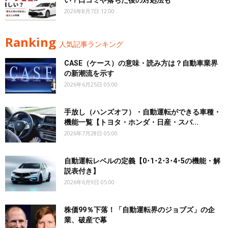
い？口コミや落ちた後の対処法も
2026年8月7日 12:00
Ranking
人気記事ランキング
CASE（ケース）の意味・読み方は？自動車業界
の新潮流を示す
2026年6月25日 05:00
手放し（ハンズオフ）・自動運転ができる車種・
機能一覧【トヨタ・ホンダ・日産・スバ...
2026年7月28日 05:00
自動運転レベルの定義【0･1･2･3･4･5の機能・解
説表付き】
2026年6月9日 05:00
株価99％下落！「自動運転界のジョブズ」の企
業、破産で幕