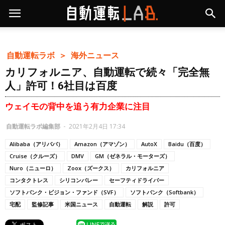
自動運転ラボ ＞
海外ニュース
カリフォルニア、自動運転で続々「完全無
人」許可！6社目は百度
ウェイモの背中を追う有力企業に注目
自動運転ラボ編集部
-
2021年2月4日 17:34
Alibaba（アリババ）
Amazon（アマゾン）
AutoX
Baidu（百度）
Cruise（クルーズ）
DMV
GM（ゼネラル・モーターズ）
Nuro（ニューロ）
Zoox（ズークス）
カリフォルニア
コンタクトレス
シリコンバレー
セーフティドライバー
ソフトバンク・ビジョン・ファンド（SVF）
ソフトバンク（Softbank）
宅配
監修記事
米国ニュース
自動運転
解説
許可