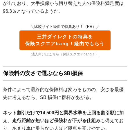
が出ており、大手損保から切り替えた人の保険料満足度は
96.3％となっているようだ。
＼比較サイト経由で特典あり！（PR）／
三井ダイレクトの特典を
保険スクエアbang！経由でもらう
法人向けはこちら（保険スクエアbang！）
保険料の安さで選ぶならSBI損保
条件によって最終的な保険料は変わるものの、安さを最優
先に考えるなら、SBI損保に群杯があがる。
ネット割引だけで14,500円と業界水準を上回る割引額
に加
え、
走行距離が短いほど保険料が下がる仕組み
も備えてお
り、あまり車に乗らない人ほど恩恵を受けやすい。