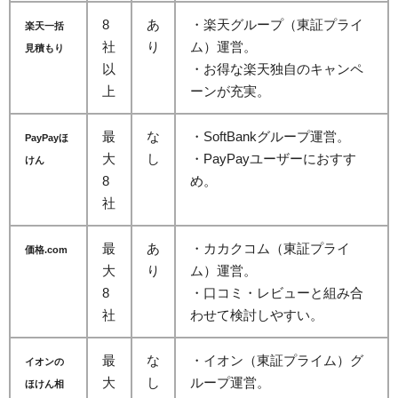
8
あ
・楽天グループ（東証プライ
楽天一括
社
り
ム）運営。
見積もり
以
・お得な楽天独自のキャンペ
上
ーンが充実。
最
な
・SoftBankグループ運営。
PayPayほ
大
し
・PayPayユーザーにおすす
けん
8
め。
社
最
あ
・カカクコム（東証プライ
価格.com
大
り
ム）運営。
8
・口コミ・レビューと組み合
社
わせて検討しやすい。
最
な
・イオン（東証プライム）グ
イオンの
大
し
ループ運営。
ほけん相