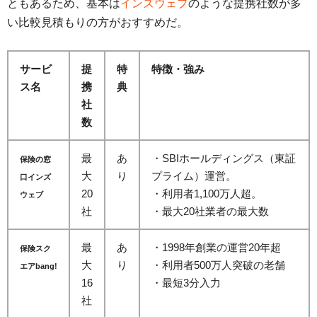
ともあるため、基本は
インズウェブ
のような提携社数が多
い比較見積もりの方がおすすめだ。
サービ
提
特
特徴・強み
ス名
携
典
社
数
最
あ
・SBIホールディングス（東証
保険の窓
大
り
プライム）運営。
口インズ
20
・利用者1,100万人超。
ウェブ
社
・最大20社業者の最大数
最
あ
・1998年創業の運営20年超
保険スク
大
り
・利用者500万人突破の老舗
エアbang!
16
・最短3分入力
社