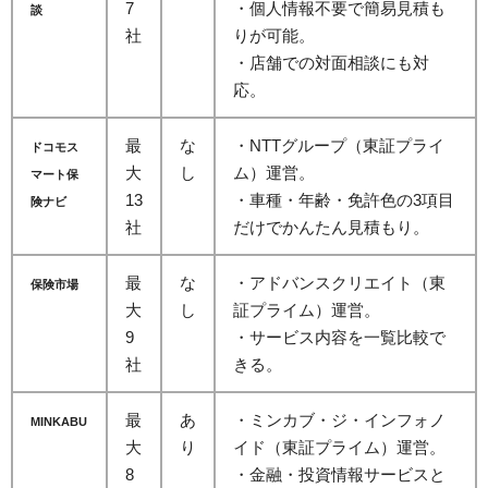
7
・個人情報不要で簡易見積も
談
社
りが可能。
・店舗での対面相談にも対
応。
最
な
・NTTグループ（東証プライ
ドコモス
大
し
ム）運営。
マート保
13
・車種・年齢・免許色の3項目
険ナビ
社
だけでかんたん見積もり。
最
な
・アドバンスクリエイト（東
保険市場
大
し
証プライム）運営。
9
・サービス内容を一覧比較で
社
きる。
最
あ
・ミンカブ・ジ・インフォノ
MINKABU
大
り
イド（東証プライム）運営。
8
・金融・投資情報サービスと