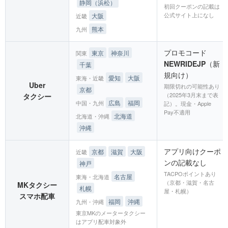
静岡（浜松）
初回クーポンの記載は
公式サイト上になし
大阪
近畿
熊本
九州
プロモコード
東京
神奈川
関東
NEWRIDEJP
（新
千葉
規向け）
愛知
大阪
東海・近畿
Uber
期限切れの可能性あり
京都
（2025年3月末まで表
タクシー
広島
福岡
中国・九州
記）。現金・Apple
Pay不適用
北海道
北海道・沖縄
沖縄
アプリ向けクーポ
京都
滋賀
大阪
近畿
ンの記載なし
神戸
TACPOポイントあり
名古屋
東海・北海道
（京都・滋賀・名古
MKタクシー
札幌
屋・札幌）
スマホ配車
福岡
沖縄
九州・沖縄
東京MKのメータータクシー
はアプリ配車対象外