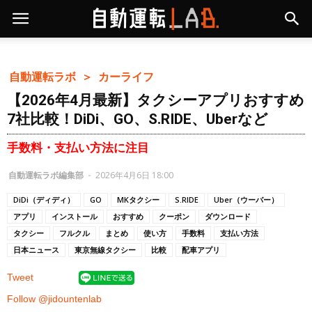
自動運転ラボ ＞
カーライフ
【2026年4月最新】タクシーアプリおすすめ
7社比較！DiDi、GO、S.RIDE、Uberなど
手数料・支払い方法に注目
自動運転ラボ編集部
-
2026年4月6日 18:00
DiDi（ディディ）
GO
MKタクシー
S.RIDE
Uber（ウーバー）
アプリ
インストール
おすすめ
クーポン
ダウンロード
タクシー
フルクル
まとめ
使い方
手数料
支払い方法
日本ニュース
東京無線タクシー
比較
配車アプリ
Tweet
Follow @jidountenlab