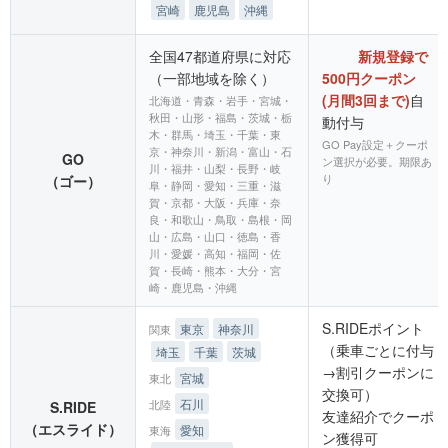
宮崎
鹿児島
沖縄
全国47都道府県に対応
新規登録で
（一部地域を除く）
500円クーポン
(月間3回まで)
自
北海道・青森・岩手・宮城・
秋田・山形・福島・茨城・栃
動付与
木・群馬・埼玉・千葉・東
GO Pay設定＋クーポ
京・神奈川・新潟・富山・石
GO
ン選択が必要。期限あ
川・福井・山梨・長野・岐
り
（ゴー）
阜・静岡・愛知・三重・滋
賀・京都・大阪・兵庫・奈
良・和歌山・鳥取・島根・岡
山・広島・山口・徳島・香
川・愛媛・高知・福岡・佐
賀・長崎・熊本・大分・宮
崎・鹿児島・沖縄
S.RIDEポイント
東京
神奈川
関東
（乗車ごとに付与
埼玉
千葉
茨城
→割引クーポンに
宮城
東北
交換可）
石川
北陸
S.RIDE
友達紹介でクーポ
（エスライド）
愛知
東海
ン獲得可