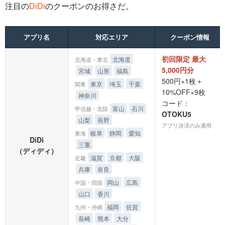
注目の
DiDi
のクーポンのお得さだ。
アプリ名
対応エリア
クーポン情報
初回限定 最大
北海道
北海道・東北
5,000円分
宮城
山形
福島
500円×1枚＋
東京
埼玉
千葉
関東
10%OFF×9枚
神奈川
コード：
富山
石川
甲信越・北陸
OTOKU5
山梨
長野
アプリ決済のみ適用
岐阜
静岡
愛知
東海
DiDi
三重
（ディディ）
滋賀
京都
大阪
近畿
兵庫
奈良
岡山
広島
中国・四国
山口
香川
福岡
佐賀
九州・沖縄
長崎
熊本
大分