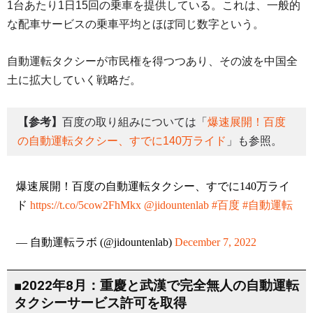
1台あたり1日15回の乗車を提供している。これは、一般的
な配車サービスの乗車平均とほぼ同じ数字という。
自動運転タクシーが市民権を得つつあり、その波を中国全
土に拡大していく戦略だ。
【参考】
百度の取り組みについては「
爆速展開！百度
の自動運転タクシー、すでに140万ライド
」も参照。
爆速展開！百度の自動運転タクシー、すでに140万ライ
ド
https://t.co/5cow2FhMkx
@jidountenlab
#百度
#自動運転
— 自動運転ラボ (@jidountenlab)
December 7, 2022
■2022年8月：重慶と武漢で完全無人の自動運転
タクシーサービス許可を取得