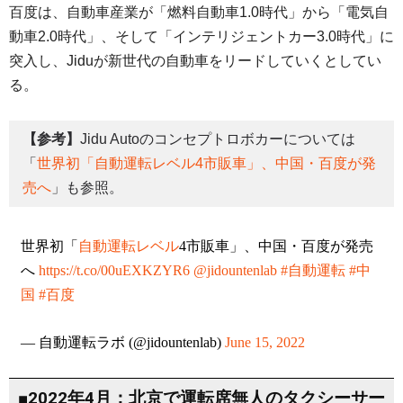
百度は、自動車産業が「燃料自動車1.0時代」から「電気自
動車2.0時代」、そして「インテリジェントカー3.0時代」に
突入し、Jiduが新世代の自動車をリードしていくとしてい
る。
【参考】
Jidu Autoのコンセプトロボカーについては
「
世界初「自動運転レベル4市販車」、中国・百度が発
売へ
」も参照。
世界初「
自動運転レベル
4市販車」、中国・百度が発売
へ
https://t.co/00uEXKZYR6
@jidountenlab
#自動運転
#中
国
#百度
— 自動運転ラボ (@jidountenlab)
June 15, 2022
■2022年4月：北京で運転席無人のタクシーサー