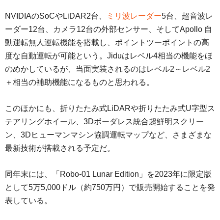
NVIDIAのSoCやLiDAR2台、
ミリ波レーダー
5台、超音波レ
ーダー12台、カメラ12台の外部センサー、そしてApollo 自
動運転無人運転機能を搭載し、ポイントツーポイントの高
度な自動運転が可能という。Jiduはレベル4相当の機能をほ
のめかしているが、当面実装されるのはレベル2～レベル2
＋相当の補助機能になるものと思われる。
このほかにも、折りたたみ式LiDARや折りたたみ式U字型ス
テアリングホイール、3Dボーダレス統合超鮮明スクリー
ン、3Dヒューマンマシン協調運転マップなど、さまざまな
最新技術が搭載される予定だ。
同年末には、「Robo-01 Lunar Edition」を2023年に限定版
として5万5,000ドル（約750万円）で販売開始することを発
表している。