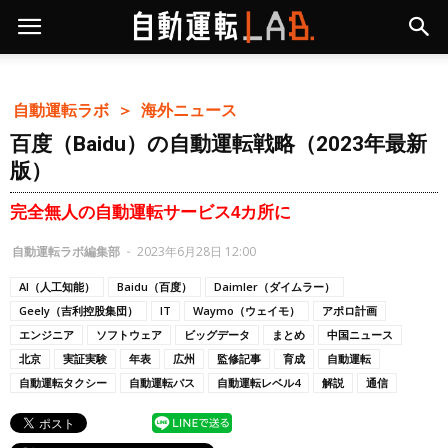
自動運転ラボ ＞
海外ニュース
百度（Baidu）の自動運転戦略（2023年最新
版）
完全無人の自動運転サービス4カ所に
自動運転ラボ編集部
-
2023年6月28日 12:00
AI（人工知能）
Baidu（百度）
Daimler（ダイムラー）
Geely（吉利控股集団）
IT
Waymo（ウェイモ）
アポロ計画
エンジニア
ソフトウェア
ビッグデータ
まとめ
中国ニュース
北京
実証実験
年表
広州
監修記事
育成
自動運転
自動運転タクシー
自動運転バス
自動運転レベル4
解説
通信