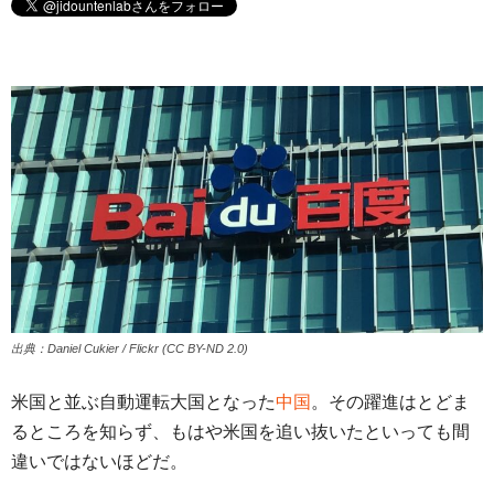
出典：Daniel Cukier / Flickr (CC BY-ND 2.0)
米国と並ぶ自動運転大国となった
中国
。その躍進はとどま
るところを知らず、もはや米国を追い抜いたといっても間
違いではないほどだ。