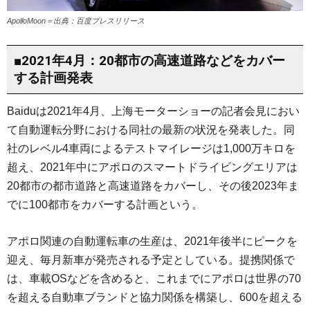
ApolloMoon＝出典：百度プレスリリース
■2021年4月：20都市の高速道路などをカバー
する計画発表
Baiduは2021年4月、上海モーターショーの記者会見におい
て自動運転分野における同社の最新の状況を発表した。同
社のレベル4車両によるテストマイレージは1,000万キロを
超え、2021年中にアポロのスマートドライビングエリアは
20都市の都市道路と高速道路をカバーし、その後2023年ま
でに100都市をカバーする計画という。
アポロ関連の自動運転車の生産は、2021年後半にピークを
迎え、毎月新車が発売される予定としている。提携関係で
は、車載OSなどを含めると、これまでにアポロは世界の70
を超える自動車ブランドと協力関係を構築し、600を超える