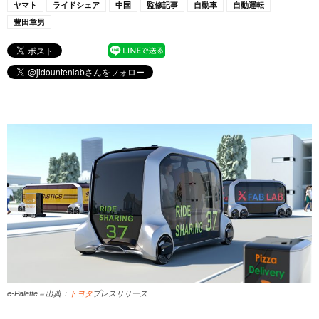
ヤマト
ライドシェア
中国
監修記事
自動車
自動運転
豊田章男
e-Palette＝出典：
トヨタ
プレスリリース