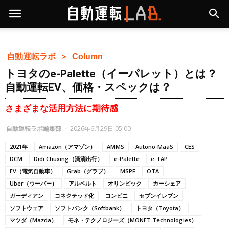
自動運転ラボ ＞
Column
トヨタのe-Palette（イーパレット）とは？
自動運転EV、価格・スペックは？
さまざまな活用方法に期待感
自動運転ラボ編集部
-
2026年6月29日 05:00
2021年
Amazon（アマゾン）
AMMS
Autono-MaaS
CES
DCM
Didi Chuxing（滴滴出行）
e-Palette
e-TAP
EV（電気自動車）
Grab（グラブ）
MSPF
OTA
Uber（ウーバー）
アルベルト
オリンピック
カーシェア
ガーディアン
コネクテッド化
コンビニ
セブンイレブン
ソフトウェア
ソフトバンク（Softbank）
トヨタ（Toyota）
マツダ（Mazda）
モネ・テクノロジーズ（MONET Technologies）