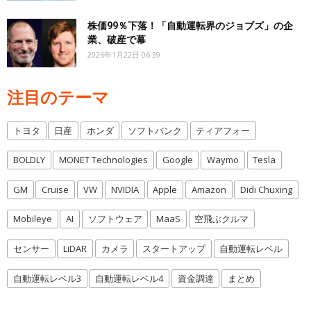
株価99％下落！「自動運転界のジョブズ」の企
業、破産で幕
2026年1月22日 06:39
注目のテーマ
トヨタ
日産
ホンダ
ソフトバンク
ティアフォー
BOLDLY
MONET Technologies
Google
Waymo
Tesla
GM
Cruise
VW
NVIDIA
Apple
Amazon
Didi Chuxing
Mobileye
AI
ソフトウェア
MaaS
空飛ぶクルマ
センサー
LiDAR
カメラ
スタートアップ
自動運転レベル
自動運転レベル3
自動運転レベル4
資金調達
まとめ