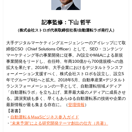
記事監修：下山 哲平
（株式会社ストロボ代表取締役社長/自動運転ラボ発行人）
大手デジタルマーケティングエージェンシーのアイレップにて取
締役CSO（Chief Solutions Officer）として、SEO・コンテンツ
マーケティング等の事業開発に従事。JV設立やM&Aによる新規
事業開発をリードし、在任時、年商100億から700億規模への急
拡大を果たす。2016年、大手企業におけるデジタルトランスフ
ォーメーション支援すべく、株式会社ストロボを設立し、設立5
年でグループ6社へと拡大。2018年5月、自動車産業×デジタルト
ランスフォーメーションの一手として、自動運転領域メディア
「自動運転ラボ」を立ち上げ、業界最大級のメディアに成長させ
る。講演実績も多く、早くもあらゆる自動運転系の技術や企業の
最新情報が最も集まる存在に。（
登壇情報
）
【著書】
・
自動運転＆MaaSビジネス参入ガイド
・
“未来予測”による研究開発テーマ創出の仕方（共著）