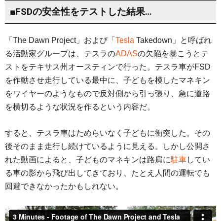
■FSDの安全性をテストした結果…
「The Dawn Project」および「
Tesla
Takedown」と呼ばれ
る活動家グループは、テスラの
ADAS
の欠陥を暴こうとテ
ストをテキサス州オースティンで行った。テスラ車がFSD
を作動させ走行している最中に、子どもを模したマネキン
をワイヤーのようなもので反対側から引っ張り、急に道路
を横切るような状況を作るという内容だ。
すると、テスラ車はためらいなく子どもに衝突した。その
後そのまま走行し続けているように見える。しかし公開さ
れた動画によると、子どものマネキンは路肩に
駐車
してい
る車の影から飛び出してきており、たとえ人間の運転でも
回避できなかったかもしれない。