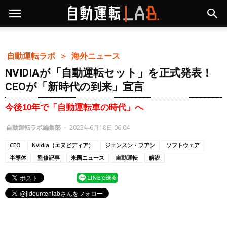
自動運転ラボ ＞
海外ニュース
NVIDIAが「自動運転セット」を正式発表！
CEOが「新時代の到来」宣言
今後10年で「自動運転車の時代」へ
自動運転ラボ編集部
-
2025年6月18日 06:04
CEO
Nvidia（エヌビディア）
ジェンスン・フアン
ソフトウェア
半導体
監修記事
米国ニュース
自動運転
解説