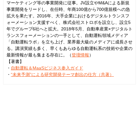
マーケティング等の事業開発に従事。JV設立やM&Aによる新規
事業開発をリードし、在任時、年商100億から700億規模への急
拡大を果たす。2016年、大手企業におけるデジタルトランスフ
ォーメーション支援すべく、株式会社ストロボを設立し、設立5
年でグループ6社へと拡大。2018年5月、自動車産業×デジタルト
ランスフォーメーションの一手として、自動運転領域メディア
「自動運転ラボ」を立ち上げ、業界最大級のメディアに成長させ
る。講演実績も多く、早くもあらゆる自動運転系の技術や企業の
最新情報が最も集まる存在に。（
登壇情報
）
【著書】
・
自動運転＆MaaSビジネス参入ガイド
・
“未来予測”による研究開発テーマ創出の仕方（共著）