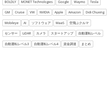
BOLDLY
MONET Technologies
Google
Waymo
Tesla
GM
Cruise
VW
NVIDIA
Apple
Amazon
Didi Chuxing
Mobileye
AI
ソフトウェア
MaaS
空飛ぶクルマ
センサー
LiDAR
カメラ
スタートアップ
自動運転レベル
自動運転レベル3
自動運転レベル4
資金調達
まとめ