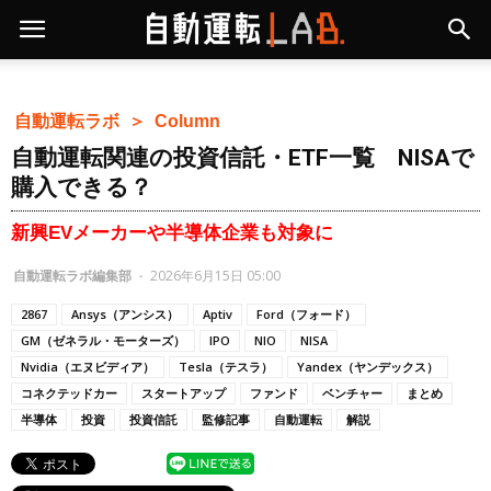
自動運転ラボ ＞
Column
自動運転関連の投資信託・ETF一覧 NISAで
購入できる？
新興EVメーカーや半導体企業も対象に
自動運転ラボ編集部
-
2026年6月15日 05:00
2867
Ansys（アンシス）
Aptiv
Ford（フォード）
GM（ゼネラル・モーターズ）
IPO
NIO
NISA
Nvidia（エヌビディア）
Tesla（テスラ）
Yandex（ヤンデックス）
コネクテッドカー
スタートアップ
ファンド
ベンチャー
まとめ
半導体
投資
投資信託
監修記事
自動運転
解説