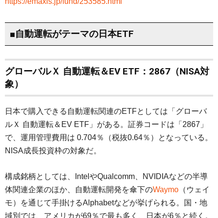
https://emaxis.jp/fund/253585.html
■自動運転がテーマの日本ETF
グローバルＸ 自動運転＆EV ETF：2867（NISA対
象）
日本で購入できる自動運転関連のETFとしては「グローバ
ルＸ 自動運転＆EV ETF」がある。証券コードは「2867」
で、運用管理費用は 0.704％（税抜0.64％）となっている。
NISA成長投資枠の対象だ。
構成銘柄としては、IntelやQualcomm、NVIDIAなどの半導
体関連企業のほか、自動運転開発を傘下の
Waymo
（ウェイ
モ）を通じて手掛けるAlphabetなどが挙げられる。国・地
域別では、アメリカが69％で最も多く、日本が6％と続く。