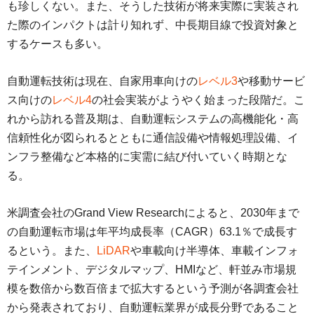
も珍しくない。また、そうした技術が将来実際に実装され
た際のインパクトは計り知れず、中長期目線で投資対象と
するケースも多い。
自動運転技術は現在、自家用車向けの
レベル3
や移動サービ
ス向けの
レベル4
の社会実装がようやく始まった段階だ。こ
れから訪れる普及期は、自動運転システムの高機能化・高
信頼性化が図られるとともに通信設備や情報処理設備、イ
ンフラ整備など本格的に実需に結び付いていく時期とな
る。
米調査会社のGrand View Researchによると、2030年まで
の自動運転市場は年平均成長率（CAGR）63.1％で成長す
るという。また、
LiDAR
や車載向け半導体、車載インフォ
テインメント、デジタルマップ、HMIなど、軒並み市場規
模を数倍から数百倍まで拡大するという予測が各調査会社
から発表されており、自動運転業界が成長分野であること