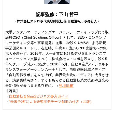
記事監修：下山 哲平
（株式会社ストロボ代表取締役社長/自動運転ラボ発行人）
大手デジタルマーケティングエージェンシーのアイレップにて取
締役CSO（Chief Solutions Officer）として、SEO・コンテンツ
マーケティング等の事業開発に従事。JV設立やM&Aによる新規
事業開発をリードし、在任時、年商100億から700億規模への急
拡大を果たす。2016年、大手企業におけるデジタルトランスフ
ォーメーション支援すべく、株式会社ストロボを設立し、設立5
年でグループ6社へと拡大。2018年5月、自動車産業×デジタルト
ランスフォーメーションの一手として、自動運転領域メディア
「自動運転ラボ」を立ち上げ、業界最大級のメディアに成長させ
る。講演実績も多く、早くもあらゆる自動運転系の技術や企業の
最新情報が最も集まる存在に。（
登壇情報
）
【著書】
・
自動運転＆MaaSビジネス参入ガイド
・
“未来予測”による研究開発テーマ創出の仕方（共著）