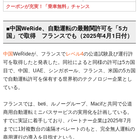
クーポンが充実！「乗車無料」チャンス
■中国WeRide、自動運転の最難関許可を「5カ
国」で取得 フランスでも（2025年4月1日付）
中国
WeRideが、フランスで
レベル4
の公道試験及び運行許
可を取得したと発表した。同社によると同様の許可は5カ国
目で、中国、UAE、シンガポール、フランス、米国の5カ国
で自動運転許可を保有する世界初のテクノロジー企業とし
ている。
フランスでは、beti、ルノーグループ、Macifと共同で公道
商用自動運転ミニバスサービスの実用化を計画している。
すでに実証に着手しており、パートナー企業は2025年7月
までに1対複数台の遠隔オペレートのもと、完全無人運転の
商用運行の導入を目指すという。