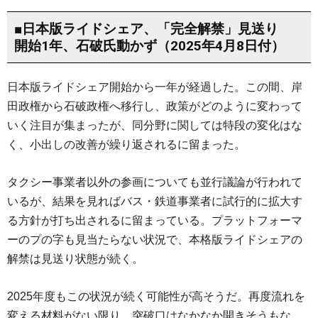
■日本版ライドシェア、「完全解禁」見送り
開始1年、石破氏動かず（2025年4月8日付）
日本版ライドシェア開始から一年が経過した。この間、岸
田政権から石破政権へ移行し、政策がどのように変わって
いく注目が集まったが、同分野に関しては特段の変化はな
く、小出しの改善が繰り返されるに留まった。
タクシー事業者以外の参画についても並行議論が行われて
いるが、結果を見ればバス・鉄道事業者に試行的に拡大す
る方針が打ち出されるに留まっている。プラットフォーマ
ーのプの字も見当たらない状況で、本格版ライドシェアの
解禁は見送り状態が続く。
2025年度もこの状況が続く可能性が高そうだ。再度流れを
変える材料がない限り、突破口はなかなか開きそうもな