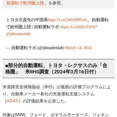
動運転で欧州圏上陸
」を参照。
トヨタ出資先の中国系
https://t.co/24rhM9tGeL
、自動運転
で欧州圏上陸 | 自動運転ラボ
https://t.co/hIlycFkS67
@jidountenlab
— 自動運転ラボ (@jidountenlab)
March 14, 2024
■部分的自動運転、トヨタ・レクサスのみ「合
格圏」 米IIHS調査（2024年3月16日付）
米道路安全保険協会（IIHS）が最新の評価プログラムによ
り、自動車メーカー各社の先進運転支援システム
（
ADAS
）の評価結果を公表した。
対象はBMW、フォード、ゼネラルモーターズ、ジェネシ