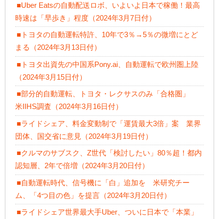
■Uber Eatsの自動配送ロボ、いよいよ日本で稼働！最高
時速は「早歩き」程度（2024年3月7日付）
■トヨタの自動運転特許、10年で3％→5％の微増にとど
まる（2024年3月13日付）
■トヨタ出資先の中国系Pony.ai、自動運転で欧州圏上陸
（2024年3月15日付）
■部分的自動運転、トヨタ・レクサスのみ「合格圏」
米IIHS調査（2024年3月16日付）
■ライドシェア、料金変動制で「運賃最大3倍」案 業界
団体、国交省に意見（2024年3月19日付）
■クルマのサブスク、Z世代「検討したい」80％超！都内
認知層、2年で倍増（2024年3月20日付）
■自動運転時代、信号機に「白」追加を 米研究チー
ム、「4つ目の色」を提言（2024年3月20日付）
■ライドシェア世界最大手Uber、ついに日本で「本業」