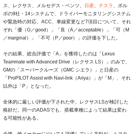
ス、レクサス、メルセデス・ベンツ、
日産
、
テスラ
、ボル
ボの9社・14システムで、ドライバーモニタリングシステム
や緊急時の対応、ACC、車線変更など7項目について、それ
ぞれ「優（G／good）」「良（A／acceptable）」「可（M
／marginal）」「不可（P／poor）」の評価を下した。
その結果、総合評価で「A」を獲得したのは「Lexus
Teammate with Advanced Drive（レクサス LS）」のみで、
GMの「スーパークルーズ（GMC シエラ）」と日産の
「ProPILOT Assist with Navi-link（Ariya）」が「M」、それ
以外は「P」となった。
全体的に厳しい評価が下された中、レクサスLSが検討した
格好だ。同一のADASでも、搭載車種によって結果は変わ
る可能性がある。
今後、他メーカーについても評価していく方針だ。トヨタ