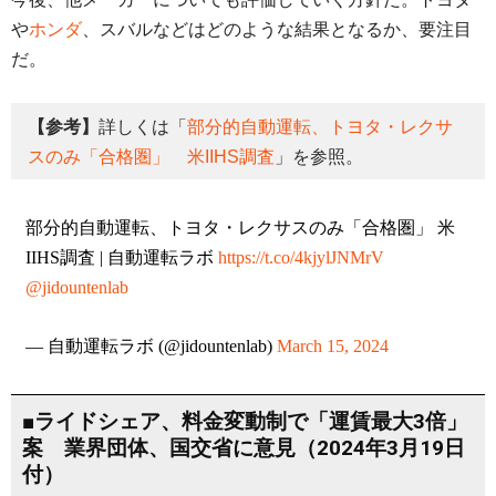
や
ホンダ
、スバルなどはどのような結果となるか、要注目
だ。
【参考】
詳しくは「
部分的自動運転、トヨタ・レクサ
スのみ「合格圏」 米IIHS調査
」を参照。
部分的自動運転、トヨタ・レクサスのみ「合格圏」 米
IIHS調査 | 自動運転ラボ
https://t.co/4kjylJNMrV
@jidountenlab
— 自動運転ラボ (@jidountenlab)
March 15, 2024
■ライドシェア、料金変動制で「運賃最大3倍」
案 業界団体、国交省に意見（2024年3月19日
付）