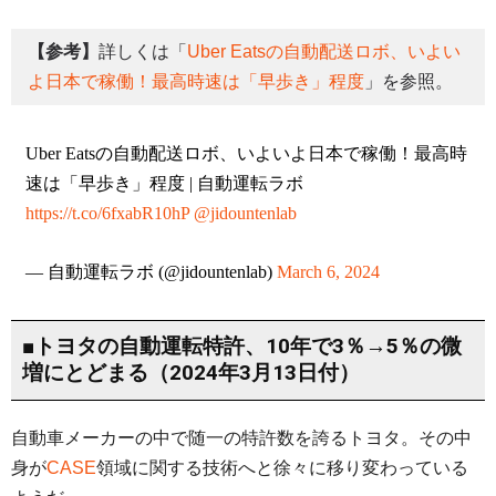
【参考】
詳しくは「
Uber Eatsの自動配送ロボ、いよい
よ日本で稼働！最高時速は「早歩き」程度
」を参照。
Uber Eatsの自動配送ロボ、いよいよ日本で稼働！最高時
速は「早歩き」程度 | 自動運転ラボ
https://t.co/6fxabR10hP
@jidountenlab
— 自動運転ラボ (@jidountenlab)
March 6, 2024
■トヨタの自動運転特許、10年で3％→5％の微
増にとどまる（2024年3月13日付）
自動車メーカーの中で随一の特許数を誇るトヨタ。その中
身が
CASE
領域に関する技術へと徐々に移り変わっている