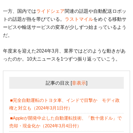
一方、国内では
ライドシェア
関連の話題や自動配送ロボッ
トの話題が熱を帯びている。
ラストマイル
をめぐる移動サ
ービスや輸送サービスの変革が少しずつ始まっているよう
だ。
年度末を迎えた2024年3月、業界ではどのような動きがあ
ったのか。10大ニュースを1つずつ振り返っていこう。
記事の目次
[
非表示
]
■完全自動運転のトヨタ車、インドで目撃か モディ政
権と対立も（2024年3月1日付）
■Appleが開発中止した自動運転技術、「数十億ドル」で
売却・現金化か（2024年3月4日付）