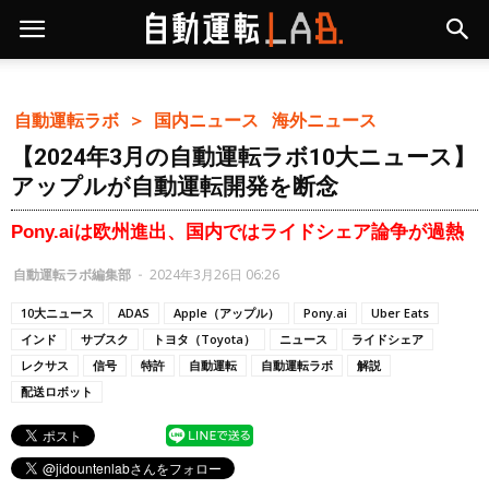
自動運転ラボ ＞
国内ニュース
海外ニュース
【2024年3月の自動運転ラボ10大ニュース】
アップルが自動運転開発を断念
Pony.aiは欧州進出、国内ではライドシェア論争が過熱
自動運転ラボ編集部
-
2024年3月26日 06:26
10大ニュース
ADAS
Apple（アップル）
Pony.ai
Uber Eats
インド
サブスク
トヨタ（Toyota）
ニュース
ライドシェア
レクサス
信号
特許
自動運転
自動運転ラボ
解説
配送ロボット