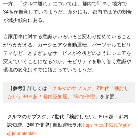
一方、「クルマ離れ」については、都内で51％、地方で
34％が自覚しているようだ。意外にも、都内ではその割合
が減少傾向にある。
自家用車に対する意識がいろいろと変わり始めていること
がうかがえる。カーシェアや自動運転、パーソナルモビリ
ティなど、さまざまなサービスが今後どのようにシェアを
変えていくことになるのか。モビリティを取り巻く意識や
環境の変化はすでに始まっているようだ。
【参考】
詳しくは「
クルマのサブスク、Z世代「検討し
たい」80％超！都内認知層、2年で倍増
」を参照。
クルマのサブスク、Z世代「検討したい」80％超！都内
認知層、2年で倍増 | 自動運転ラボ
https://t.co/iFS2rUVg8y
@jidountenlab