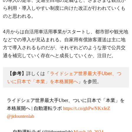
の導入の是非、交通空白地の定義など、さまざまな観点か
ら利用・導入しやすい制度に向けた改正が行われていくも
のと思われる。
4月からは自活用車活用事業がスタートし、都市部や観光地
などでの導入が見込まれる。自家用有償旅客運送は主に地
方で導入されるものだが、それぞれどのような形で公共交
通を補完していく存在へと成長していくか、注目だ。
【参考】
詳しくは「
ライドシェア世界最大手Uber、つ
いに日本で「本業」を本格展開へ
」を参照。
ライドシェア世界最大手Uber、ついに日本で「本業」を
本格展開へ | 自動運転ラボ
https://t.co/ghPwNKxIeZ
@jidountenlab
— 自動運転ラボ (@jidountenlab)
March 19, 2024