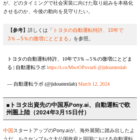
が、どのタイミングで社会実装に向けた取り組みを本格化
させるのか、今後の動向を見守りたい。
【参考】
詳しくは「
トヨタの自動運転特許、10年で
3％→5％の微増にとどまる
」を参照。
トヨタの自動運転特許、10年で3％→5％の微増にとどま
る | 自動運転ラボ
https://t.co/MwrOPxvur6
@jidountenlab
— 自動運転ラボ (@jidountenlab)
March 12, 2024
■トヨタ出資先の中国系Pony.ai、自動運転で欧
州圏上陸（2024年3月15日付）
中国
スタートアップのPony.aiが、海外展開に踏み出したよ
うだ。ルクセンブルク大公国政府と同国における自動運転