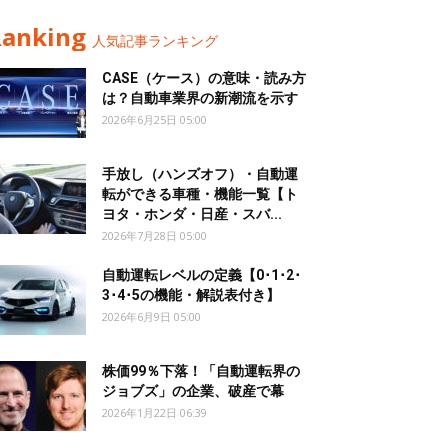
Ranking
人気記事ランキング
CASE（ケース）の意味・読み方
は？自動車業界の新潮流を示す
2026年6月25日 05:00
手放し（ハンズオフ）・自動運
転ができる車種・機能一覧【ト
ヨタ・ホンダ・日産・スバ...
2026年7月28日 05:00
自動運転レベルの定義【0･1･2･
3･4･5の機能・解説表付き】
2026年6月9日 05:00
株価99％下落！「自動運転界の
ジョブズ」の企業、破産で幕
2026年1月22日 06:39