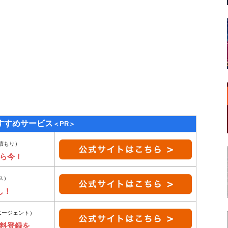
すすめサービス
＜PR＞
積もり）
ら今！
ス）
し！
エージェント）
無料登録を