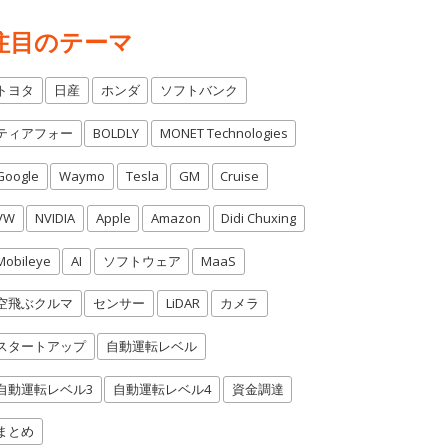
注目のテーマ
トヨタ
日産
ホンダ
ソフトバンク
ティアフォー
BOLDLY
MONET Technologies
Google
Waymo
Tesla
GM
Cruise
VW
NVIDIA
Apple
Amazon
Didi Chuxing
Mobileye
AI
ソフトウェア
MaaS
空飛ぶクルマ
センサー
LiDAR
カメラ
スタートアップ
自動運転レベル
自動運転レベル3
自動運転レベル4
資金調達
まとめ