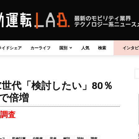
ライドシェア
カーライフ
国別
人気
検索
インタビ
自
世代「検討したい」80％
動
で倍増
が調査
運
ース
監修記事
自動車
若者
解説
認知
調査