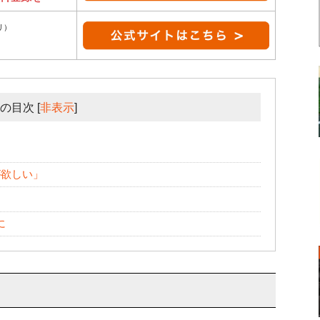
リ）
の目次
[
非表示
]
が欲しい」
に