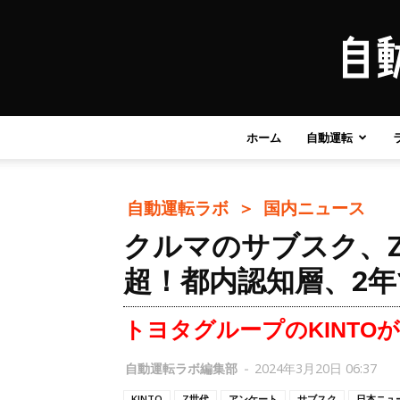
ホーム
自動運転
自動運転ラボ ＞
国内ニュース
クルマのサブスク、Z
超！都内認知層、2年
トヨタグループのKINTO
自動運転ラボ編集部
-
2024年3月20日 06:37
KINTO
Z世代
アンケート
サブスク
日本ニュ