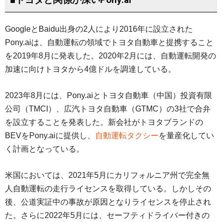
GoogleとBaidu出身の2人により2016年に設立された
Pony.aiは、自動運転の領域でトヨタ自動車と提携すること
を2019年8月に発表した。2020年2月には、自動運転開発の
加速に向けトヨタから4億ドルを調達している。
2023年8月には、Pony.aiとトヨタ自動車（中国）投資有限
公司（TMCI）、広汽トヨタ自動車（GTMC）の3社で合弁
を設立することを発表した。新会社がトヨタブランドの
BEVをPony.aiに提供し、
自動運転タクシー
を量産化してい
く計画となっている。
米国においては、2021年5月にカリフォルニア州で完全無
人自動運転の走行ライセンスを取得している。しかしその
後、公道実証中の事故が原因となりライセンスを停止され
た。さらに2022年5月には、セーフティドライバー付きの