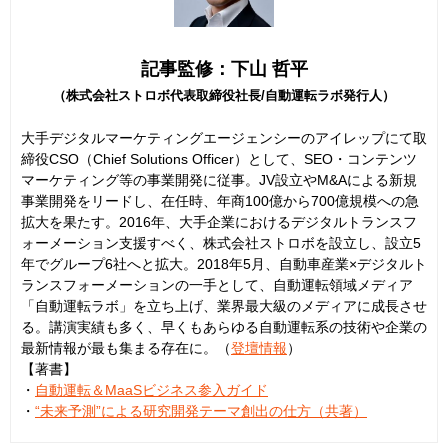
記事監修：下山 哲平
（株式会社ストロボ代表取締役社長/自動運転ラボ発行人）
大手デジタルマーケティングエージェンシーのアイレップにて取
締役CSO（Chief Solutions Officer）として、SEO・コンテンツ
マーケティング等の事業開発に従事。JV設立やM&Aによる新規
事業開発をリードし、在任時、年商100億から700億規模への急
拡大を果たす。2016年、大手企業におけるデジタルトランスフ
ォーメーション支援すべく、株式会社ストロボを設立し、設立5
年でグループ6社へと拡大。2018年5月、自動車産業×デジタルト
ランスフォーメーションの一手として、自動運転領域メディア
「自動運転ラボ」を立ち上げ、業界最大級のメディアに成長させ
る。講演実績も多く、早くもあらゆる自動運転系の技術や企業の
最新情報が最も集まる存在に。（
登壇情報
）
【著書】
・
自動運転＆MaaSビジネス参入ガイド
・
“未来予測”による研究開発テーマ創出の仕方（共著）