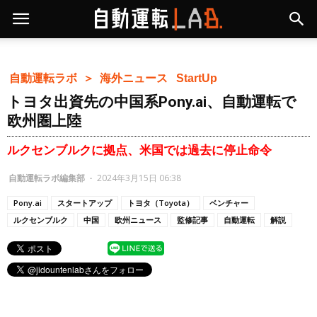
自動運転ラボ ＞
海外ニュース
StartUp
トヨタ出資先の中国系Pony.ai、自動運転で
欧州圏上陸
ルクセンブルクに拠点、米国では過去に停止命令
自動運転ラボ編集部
-
2024年3月15日 06:38
Pony.ai
スタートアップ
トヨタ（Toyota）
ベンチャー
ルクセンブルク
中国
欧州ニュース
監修記事
自動運転
解説