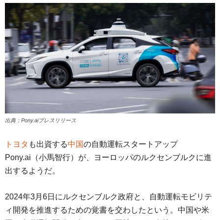
出典：Pony.aiプレスリリース
トヨタ
も出資する
中国
の自動運転スタートアップ
Pony.ai（小馬智行）が、ヨーロッパのルクセンブルクに進
出するようだ。
2024年3月6日にルクセンブルク政府と、自動運転モビリテ
ィ開発を推進するための覚書を交わしたという。中国や米