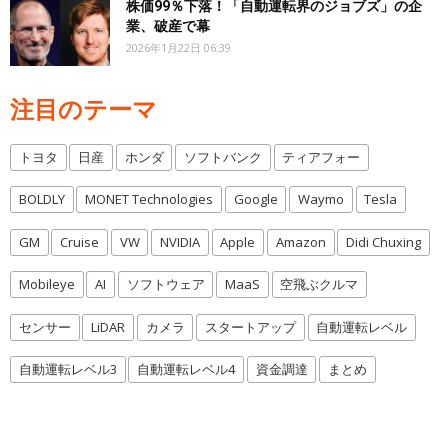
株価99％下落！「自動運転界のジョブズ」の企
業、破産で幕
2026年1月22日 06:39
注目のテーマ
トヨタ
日産
ホンダ
ソフトバンク
ティアフォー
BOLDLY
MONET Technologies
Google
Waymo
Tesla
GM
Cruise
VW
NVIDIA
Apple
Amazon
Didi Chuxing
Mobileye
AI
ソフトウェア
MaaS
空飛ぶクルマ
センサー
LiDAR
カメラ
スタートアップ
自動運転レベル
自動運転レベル3
自動運転レベル4
資金調達
まとめ