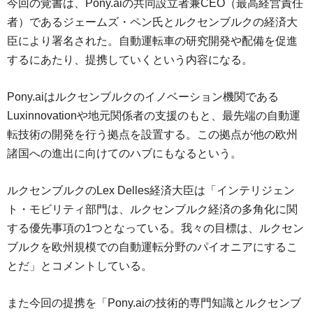
今回の覚書は、Pony.aiの共同設立者兼CEO（最高経営責任
者）であるジェームズ・ペン氏とルクセンブルクの経済大
臣により署名された。自動運転車の研究開発や配備を促進
するにあたり、提携していくという内容になる。
Pony.aiはルクセンブルクのイノベーション機関である
Luxinnovationや地元関係者の支援のもと、最先端の自動運
転技術の開発を行う拠点を設置する。この拠点が他の欧州
諸国への進出に向けてのハブにもなるという。
ルクセンブルクのLex Delles経済大臣は「インテリジェン
ト・モビリティ部門は、ルクセンブルク経済の多角化に関
する優先事項の1つとなっている。我々の目標は、ルクセン
ブルクを欧州規模での自動運転分野のパイオニアにするこ
とだ」とコメントしている。
また今回の提携を「Pony.aiの技術的専門知識とルクセンブ