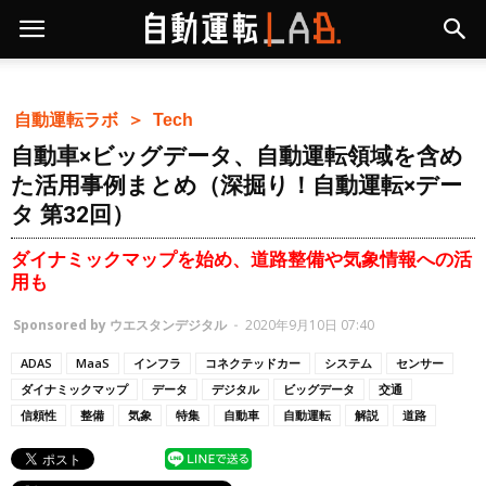
自動運転ラボ ＞
Tech
自動車×ビッグデータ、自動運転領域を含め
た活用事例まとめ（深掘り！自動運転×デー
タ 第32回）
ダイナミックマップを始め、道路整備や気象情報への活
用も
Sponsored by ウエスタンデジタル
-
2020年9月10日 07:40
ADAS
MaaS
インフラ
コネクテッドカー
システム
センサー
ダイナミックマップ
データ
デジタル
ビッグデータ
交通
信頼性
整備
気象
特集
自動車
自動運転
解説
道路