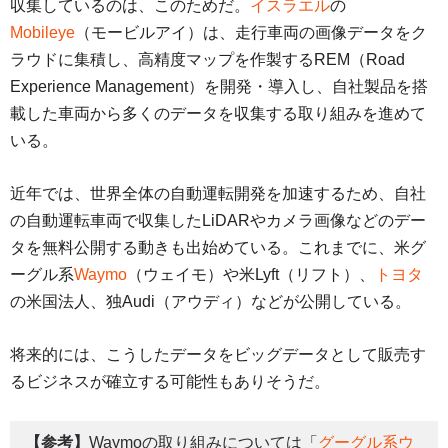
収集しているのは、このためだ。
イスラエル
の
Mobileye
（モービルアイ）は、走行車両の画像データをク
ラウドに集積し、高精度マップを作製するREM（Road
Experience Management）を開発・導入し、自社製品を搭
載した車両から多くのデータを収集する取り組みを進めて
いる。
近年では、世界全体の自動運転開発を加速するため、自社
の自動運転車両で収集したLiDARやカメラ画像などのデー
タを無料公開する動きも出始めている。これまでに、米グ
ーグル系
Waymo
（ウェイモ）や米Lyft（リフト）、
トヨタ
の米国法人、独Audi（アウディ）などが公開している。
将来的には、こうしたデータをビッグデータとして販売す
るビジネスが確立する可能性もありそうだ。
【参考】
Waymoの取り組みについては「
グーグル系ウ