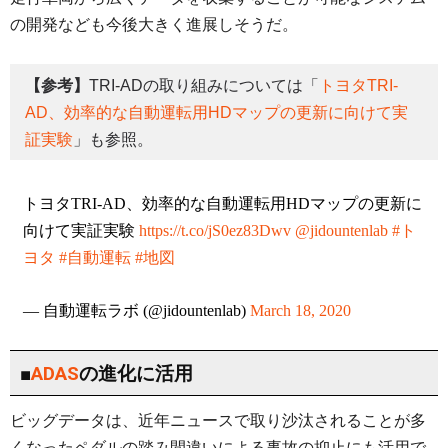
の開発なども今後大きく進展しそうだ。
【参考】
TRI-ADの取り組みについては「
トヨタTRI-
AD、効率的な自動運転用HDマップの更新に向けて実
証実験
」も参照。
トヨタTRI-AD、効率的な自動運転用HDマップの更新に
向けて実証実験
https://t.co/jS0ez83Dwv
@jidountenlab
#ト
ヨタ
#自動運転
#地図
— 自動運転ラボ (@jidountenlab)
March 18, 2020
■
ADAS
の進化に活用
ビッグデータは、近年ニュースで取り沙汰されることが多
くなったペダルの踏み間違いによる事故の抑止にも活用で