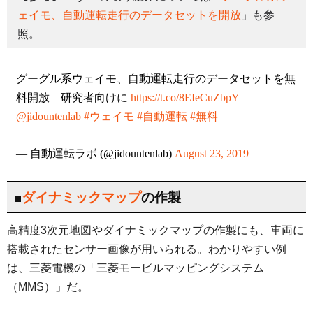
ェイモ、自動運転走行のデータセットを開放
」も参
照。
グーグル系ウェイモ、自動運転走行のデータセットを無
料開放 研究者向けに
https://t.co/8EIeCuZbpY
@jidountenlab
#ウェイモ
#自動運転
#無料
— 自動運転ラボ (@jidountenlab)
August 23, 2019
■
ダイナミックマップ
の作製
高精度3次元地図やダイナミックマップの作製にも、車両に
搭載されたセンサー画像が用いられる。わかりやすい例
は、三菱電機の「三菱モービルマッピングシステム
（MMS）」だ。