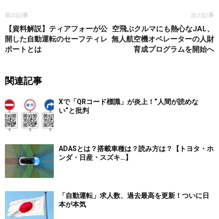
前の記事
次の記事
【資料解説】ティアフォーが公
空飛ぶクルマにも熱心なJAL、
開した自動運転のセーフティレ
無人航空機オペレーターの人財
ポートとは
育成プログラムを開始へ
関連記事
Xで「QRコード標識」が炎上！”人間が読めな
い”と批判
ADASとは？搭載車種は？読み方は？【トヨタ・ホ
ンダ・日産・スズキ…】
「自動運転」求人数、過去最高を更新！ついに日
本が本気