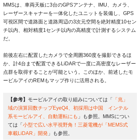
MMSは、車両天板に3台のGPSアンテナ、IMU、カメラ、
レーザースキャナーを一体化したユニットを装備し、GPS
可視区間で道路面と道路周辺の3次元空間を絶対精度10セン
チ以内、相対精度1センチ以内の高精度で計測するシステム
だ。
前後左右に配置したカメラで全周囲360度を撮影できるほ
か、計4台まで配置できるLiDARで一度に高密度なレーザー
点群を取得することが可能という。このほか、前述したモ
ービルアイのREMもマップ作りに活用される。
【参考】
モービルアイの取り組みについては「
「兆」
域の演算回数チップEyeQ4、初採用は中国 インテル
系モービルアイ、自動運転にも
」も参照。MMSについ
ては「
小型で広い水平視野角！三菱電機が「MEMS式
車載LiDAR」開発
」も参照。