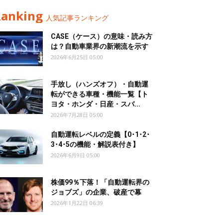
Ranking
人気記事ランキング
CASE（ケース）の意味・読み方
は？自動車業界の新潮流を示す
2026年6月25日 05:00
手放し（ハンズオフ）・自動運
転ができる車種・機能一覧【ト
ヨタ・ホンダ・日産・スバ...
2026年7月28日 05:00
自動運転レベルの定義【0･1･2･
3･4･5の機能・解説表付き】
2026年6月9日 05:00
株価99％下落！「自動運転界の
ジョブズ」の企業、破産で幕
2026年1月22日 06:39