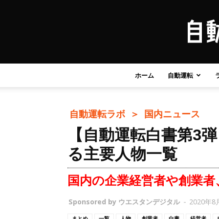
ホーム
自動運転
自動運転ラボ ＞
国内ニュース
【自動運転白書第3弾
る主要人物一覧
国内の企業経営者や創業者
Sponsored by ウエスタンデジタル
-
2020年8月
まとめ
一覧
人物
創業者
白書
経営者