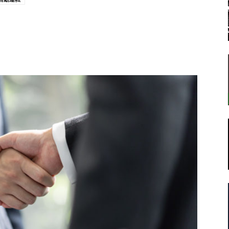
転
ラ
ボ