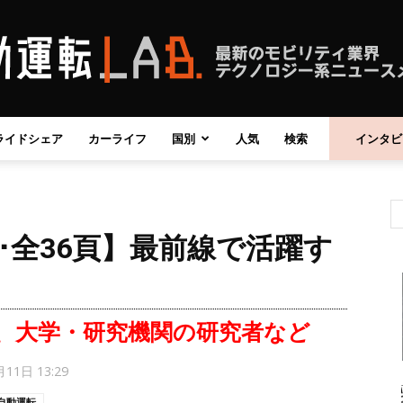
ライドシェア
カーライフ
国別
人気
検索
インタビ
自
･全36頁】最前線で活躍す
動
、大学・研究機関の研究者など
11日 13:29
運
自動運転