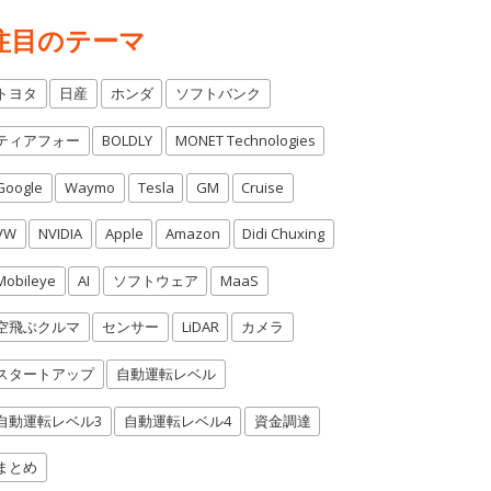
注目のテーマ
トヨタ
日産
ホンダ
ソフトバンク
ティアフォー
BOLDLY
MONET Technologies
Google
Waymo
Tesla
GM
Cruise
VW
NVIDIA
Apple
Amazon
Didi Chuxing
Mobileye
AI
ソフトウェア
MaaS
空飛ぶクルマ
センサー
LiDAR
カメラ
スタートアップ
自動運転レベル
自動運転レベル3
自動運転レベル4
資金調達
まとめ