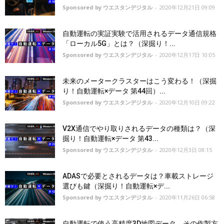
Sponsored by ウエスタンデジタル
-
2020年12月21日 09:09
自動運転の実証実験で活用されるデータ通信規格
「ローカル5G」とは？（深掘り！...
Sponsored by ウエスタンデジタル
-
2020年12月17日 10:05
未来のメータークラスターはこう変わる！（深掘
り！自動運転×データ 第44回）...
Sponsored by ウエスタンデジタル
-
2020年12月10日 09:22
V2X通信でやり取りされるデータの種類は？（深
掘り！自動運転×データ 第43...
Sponsored by ウエスタンデジタル
-
2020年12月3日 08:15
ADASで必要とされるデータは？車載ストレージ
選びも鍵（深掘り！自動運転×デ...
Sponsored by ウエスタンデジタル
-
2020年11月26日 06:58
自動運転で使う高精度3D地図データ、その作製方