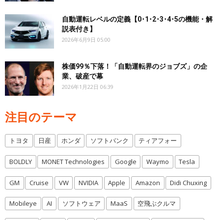
自動運転レベルの定義【0･1･2･3･4･5の機能・解
説表付き】
2026年6月9日 05:00
株価99％下落！「自動運転界のジョブズ」の企
業、破産で幕
2026年1月22日 06:39
注目のテーマ
トヨタ
日産
ホンダ
ソフトバンク
ティアフォー
BOLDLY
MONET Technologies
Google
Waymo
Tesla
GM
Cruise
VW
NVIDIA
Apple
Amazon
Didi Chuxing
Mobileye
AI
ソフトウェア
MaaS
空飛ぶクルマ