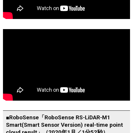
■RoboSense「RoboSense RS-LiDAR-M1
Smart(Smart Sensor Version) real-time point
cloud result」（2020年1月／1分52秒）