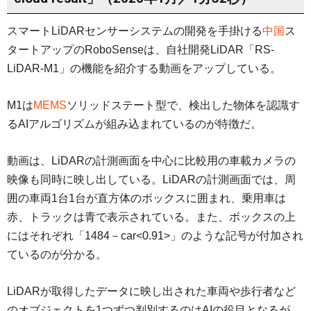
スマートLiDARセンサーシステムの開発を手掛ける
中国
ス
タートアップのRoboSenseは、自社開発LiDAR「RS-
LiDAR-M1」の機能を紹介する動画をアップしている。
M1は
MEMS
ソリッドステート型で、検出した物体を認識す
るAIアルゴリズムが組み込まれているのが特徴だ。
動画は、LiDARの計測画面を中心に比較用の車載カメラの
映像も同時に映し出している。LiDARの計測画面では、周
囲の車両1台1台が直方体のボックスに囲まれ、乗用車は
赤、トラックは青で表示されている。また、ボックスの上
にはそれぞれ「1484－car<0.91>」のような記号が付加され
ているのが分かる。
LiDARが取得したデータに映し出された車両や歩行者など
のオブジェクトを1つずつ判別するのはAIの役目となるが、