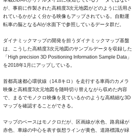
が、事前に作製された高精度3次元地図がどのように活用さ
れているかがよく分かる映像もアップされている。自動運
転車の脳となるAIが水面下で参照しているデータ群だ。
ダイナミックマップの開発を担うダイナミックマップ基盤
は、こうした高精度3次元地図のサンプルデータを収録した
「High precision 3D Positioning Information Sample Data」
を2018年1月にアップしている。
首都高速都心環状線（14.8キロ）を走行する車両のカメラ
映像と高精度3次元地図を随時切り替えながら収めた内容
で、まるでモノクロ映像を見ているかのような高精細な3D
マップを確認することができる。
マップのベースはモノクロだが、区画線が水色、路肩縁が
赤色、車線の中心を表す仮想ラインが黄色、道路標識が緑