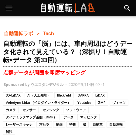
自動運転ラボ ＞
Tech
自動運転の「脳」には、車両周辺はどうデー
タ化されて見えている？（深掘り！自動運
転×データ 第33回）
点群データが周囲を即席マッピング
Sponsored by ウエスタンデジタル
-
2020年9月14日 09:41
3D-LiDAR
AI（人工知能）
Blickfeld
DARPA
LiDAR
Velodyne Lidar（ベロダイン・ライダー）
Youtube
ZMP
ヴィッツ
カメラ
センサー
センシング
ソフトウェア
ダイナミックマップ基盤（DMP）
データ
マッピング
レーザースキャナ
京セラ
動画
特集
脳
自動車
自動運転
解説