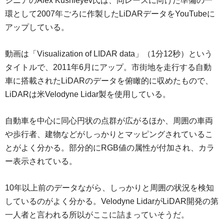
ジニアのAlex Kushleyev氏は、同レースに向けた準備の一
環として2007年ごろに作製したLiDARデータをYouTubeに
アップしている。
動画は「Visualization of LIDAR data」（1分12秒）という
タイトルで、2011年6月にアップ。市街地を走行する自動
車に搭載されたLiDARのデータを俯瞰的に収めたもので、
LiDARは米Velodyne Lidar製を使用している。
自動車を中心に同心円状の点群が広がるほか、周囲の車両
や歩行者、建物などがしっかりとマッピングされているこ
とがよく分かる。部分的にRGB値の属性が付加され、カラ
ー表示されている。
10年以上前のデータながら、しっかりと周囲の状況を検知
しているのがよく分かる。Velodyne LidarがLiDAR開発の第
一人者と言われる所以がここに詰まっていそうだ。