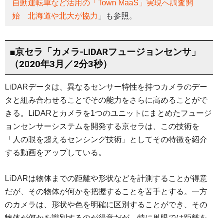
自動運転車など活用の「Town MaaS」実現へ調査開
始 北海道や北大が協力
」も参照。
■京セラ「カメラ-LIDARフュージョンセンサ」
（2020年3月／2分3秒）
LiDARデータは、異なるセンサー特性を持つカメラのデー
タと組み合わせることでその能力をさらに高めることがで
きる。LiDARとカメラを1つのユニットにまとめたフュージ
ョンセンサーシステムを開発する京セラは、この技術を
「人の眼を超えるセンシング技術」としてその特徴を紹介
する動画をアップしている。
LiDARは物体までの距離や形状などを計測することが得意
だが、その物体が何かを把握することを苦手とする。一方
のカメラは、形状や色を明確に区別することができ、その
物体が何かを識別するのが得意だが、特に単眼では距離を