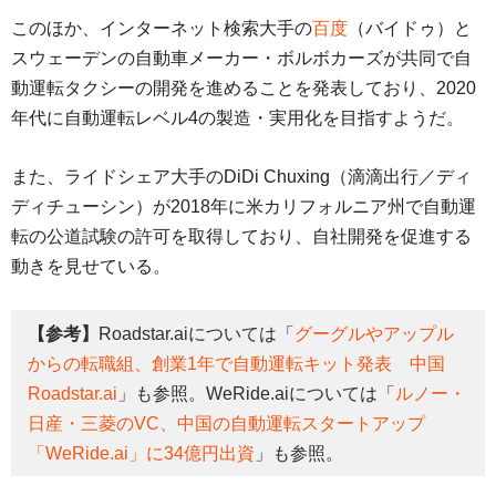
このほか、インターネット検索大手の
百度
（バイドゥ）と
スウェーデンの自動車メーカー・ボルボカーズが共同で自
動運転タクシーの開発を進めることを発表しており、2020
年代に自動運転レベル4の製造・実用化を目指すようだ。
また、ライドシェア大手のDiDi Chuxing（滴滴出行／ディ
ディチューシン）が2018年に米カリフォルニア州で自動運
転の公道試験の許可を取得しており、自社開発を促進する
動きを見せている。
【参考】
Roadstar.aiについては「
グーグルやアップル
からの転職組、創業1年で自動運転キット発表 中国
Roadstar.ai
」も参照。WeRide.aiについては「
ルノー・
日産・三菱のVC、中国の自動運転スタートアップ
「WeRide.ai」に34億円出資
」も参照。