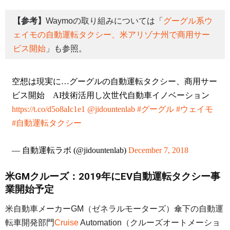
【参考】
Waymoの取り組みについては「
グーグル系ウ
ェイモの自動運転タクシー、米アリゾナ州で商用サー
ビス開始
」も参照。
空想は現実に…グーグルの自動運転タクシー、商用サー
ビス開始 AI技術活用し次世代自動車イノベーション
https://t.co/d5o8aIc1e1
@jidountenlab
#グーグル
#ウェイモ
#自動運転タクシー
— 自動運転ラボ (@jidountenlab)
December 7, 2018
米GMクルーズ：2019年にEV自動運転タクシー事
業開始予定
米自動車メーカーGM（ゼネラルモーターズ）傘下の自動運
転車開発部門
Cruise
Automation（クルーズオートメーショ