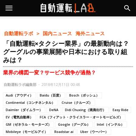
自動運転ラボ ＞
国内ニュース
海外ニュース
「自動運転×タクシー業界」の最新動向は？
グーグルの事業展開や日本における取り組
みは？
業界の構図一変？サービス競争が過熱？
自動運転ラボ編集部
-
2018年12月11日 00:48
Audi（アウディ）
Baidu（百度）
Bosch（ボッシュ）
Continental（コンチネンタル）
Cruise（クルーズ）
Daimler（ダイムラー）
DeNA
Didi Chuxing（滴滴出行）
Easy Ride
EV（電気自動車）
FCA（フィアット・クライスラー・オートモービルズ）
GM（ゼネラル・モーターズ）
Google（グーグル）
Intel（インテル）
Mobileye（モービルアイ）
Roadstar.ai
Uber（ウーバー）