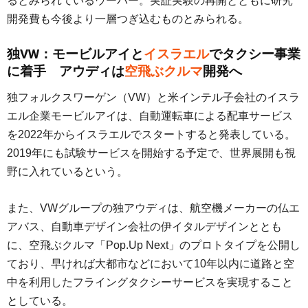
るとみられているウーバー。実証実験の再開とともに研究
開発費も今後より一層つぎ込むものとみられる。
独VW：モービルアイと
イスラエル
でタクシー事業
に着手 アウディは
空飛ぶクルマ
開発へ
独フォルクスワーゲン（VW）と米インテル子会社のイスラ
エル企業モービルアイは、自動運転車による配車サービス
を2022年からイスラエルでスタートすると発表している。
2019年にも試験サービスを開始する予定で、世界展開も視
野に入れているという。
また、VWグループの独アウディは、航空機メーカーの仏エ
アバス、自動車デザイン会社の伊イタルデザインととも
に、空飛ぶクルマ「Pop.Up Next」のプロトタイプを公開し
ており、早ければ大都市などにおいて10年以内に道路と空
中を利用したフライングタクシーサービスを実現すること
としている。