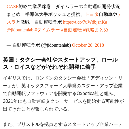
CASE
戦略で業界席巻 ダイムラーの自動運転開発状況
まとめ 半導体大手ボッシュと提携、
トヨタ
自動車や
テ
スラ
と激戦｜自動運転ラボ
https://t.co/7uWdbjsnKa
@jidountenlab
#ダイムラー
#自動運転
#戦略まとめ
— 自動運転ラボ (@jidountenlab)
October 28, 2018
英国：タクシー会社やスタートアップ、ロール
ス・ロイスなどがそれぞれ開発に着手
イギリスでは、ロンドンのタクシー会社「アディソン・リ
ー」が、英オックスフォード大学発のスタートアップ企業
で自動運転ソフトウェアを開発するOxbotica社と組み、
2021年にも自動運転タクシーサービスを開始する可能性が
出てきたことが報じられている。
また、ブリストルを拠点とするスタートアップ企業バーテ