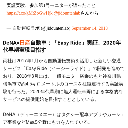
実証実験、参加第1号モニターが語ったこと
https://t.co/gMtZoGwHjk
@jidountenlab
さんから
— 自動運転ラボ (@jidountenlab)
September 14, 2018
DeNA×
日産
自動車：「Easy Ride」実証、2020年
代早期実現目指す
両社は2017年1月から自動運転技術を活用した新しい交通
サービス「Easy Ride（イージーライド）」の開発を進めて
おり、2018年3月には、一般モニター搭乗のもと神奈川県
横浜市で約4.5キロメートルのコースを往復運行する実証実
験を行った。2020年代早期に無人運転車両による本格的な
サービスの提供開始を目指すこととしている。
DeNA（ディーエヌエー）はタクシー配車アプリやカーシェ
ア事業などMaaS分野にも力を入れている。