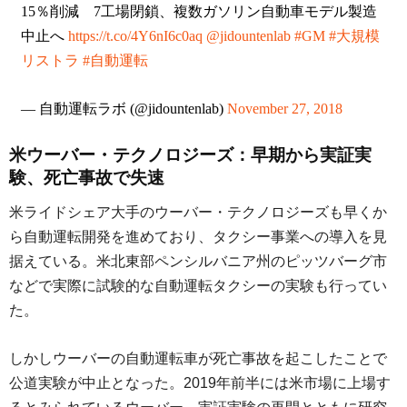
15％削減 7工場閉鎖、複数ガソリン自動車モデル製造
中止へ
https://t.co/4Y6nI6c0aq
@jidountenlab
#GM
#大規模
リストラ
#自動運転
— 自動運転ラボ (@jidountenlab)
November 27, 2018
米ウーバー・テクノロジーズ：早期から実証実
験、死亡事故で失速
米ライドシェア大手のウーバー・テクノロジーズも早くか
ら自動運転開発を進めており、タクシー事業への導入を見
据えている。米北東部ペンシルバニア州のピッツバーグ市
などで実際に試験的な自動運転タクシーの実験も行ってい
た。
しかしウーバーの自動運転車が死亡事故を起こしたことで
公道実験が中止となった。2019年前半には米市場に上場す