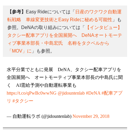
【参考】
Easy Rideについては「
日産のワクワク自動運
転戦略 車線変更技術とEasy Rideに秘める可能性
」も
参照。DeNAの取り組みについては「
【インタビュー】
タクシー配車アプリを全国展開へ DeNAオートモーテ
ィブ事業本部長・中島宏氏 名称をタクベルから
「MOV」に
」も参照。
水平分業でともに発展 DeNA、タクシー配車アプリを
全国展開へ オートモーティブ事業本部長の中島氏に聞
く AI需給予測や自動運転事業も
https://t.co/qPwBc0wwNG
@jidountenlab
#DeNA
#配車アプ
リ
#タクシー
— 自動運転ラボ (@jidountenlab)
November 29, 2018