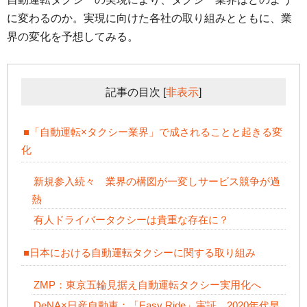
に変わるのか。実現に向けた各社の取り組みとともに、業
界の変化を予想してみる。
記事の目次
[
非表示
]
■「自動運転×タクシー業界」で成されることと起きる変
化
新規参入続々 業界の構図が一変しサービス競争が過
熱
有人ドライバータクシーは貴重な存在に？
■日本における自動運転タクシーに関する取り組み
ZMP：東京五輪見据え自動運転タクシー実用化へ
DeNA×日産自動車：「Easy Ride」実証、2020年代早