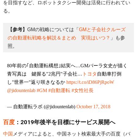
を目指すなど、ロボットタクシー開発は活発に行われてい
る。
【参考】
GMの戦略については「
GMと子会社クルーズ
の自動運転戦略を解説＆まとめ 実現はいつ？
」も参
照。
80年前の｢自動運転構想｣結実へ…GMバーラ女史が描く
青写真は 鍵握る"2兆円"子会社…
トヨタ
自動車打倒
し"世界一"返り咲きなるか
https://t.co/iD86PjRpoW
@jidountenlab
#GM
#自動運転
#女性社長
— 自動運転ラボ (@jidountenlab)
October 17, 2018
百度
：2019年後半を目標にサービス展開へ
中国
メディアによると、中国ネット検索最大手の百度（バ