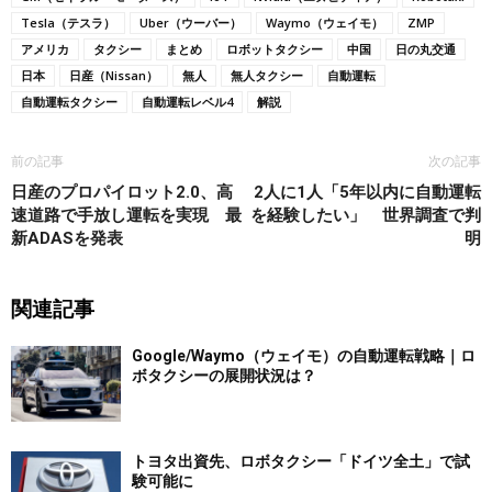
Tesla（テスラ）
Uber（ウーバー）
Waymo（ウェイモ）
ZMP
アメリカ
タクシー
まとめ
ロボットタクシー
中国
日の丸交通
日本
日産（Nissan）
無人
無人タクシー
自動運転
自動運転タクシー
自動運転レベル4
解説
前の記事
次の記事
日産のプロパイロット2.0、高
2人に1人「5年以内に自動運転
速道路で手放し運転を実現 最
を経験したい」 世界調査で判
新ADASを発表
明
関連記事
Google/Waymo（ウェイモ）の自動運転戦略｜ロ
ボタクシーの展開状況は？
トヨタ出資先、ロボタクシー「ドイツ全土」で試
験可能に