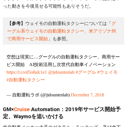
った動きを今後見せる可能性もありそうだ。
【参考】
ウェイモの自動運転タクシーについては「
グ
ーグル系ウェイモの自動運転タクシー、米アリゾナ州
で商用サービス開始
」も参照。
空想は現実に…グーグルの自動運転タクシー、商用サー
ビス開始 AI技術活用し次世代自動車イノベーション
https://t.co/d5o8aIc1e1
@jidountenlab
#グーグル
#ウェイモ
#自動運転タクシー
— 自動運転ラボ (@jidountenlab)
December 7, 2018
GM×
Cruise
Automation：2019年サービス開始予
定、Waymoを追いかける