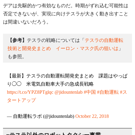
デアは先駆的かつ有効なものだ。時期がずれ込む可能性は
否定できないが、実現に向けテスラが大きく動き出すこと
は間違いないだろう。
【参考】
テスラの戦略については「
テスラの自動運転
技術と開発史まとめ イーロン・マスク氏の狙いは
」
も参照。
【最新】テスラの自動運転開発史まとめ 課題はやっぱ
り◯◯ 米電気自動車大手の急成長戦略
https://t.co/YPZ8PTglqc
@jidountenlab
#中国
#自動運転
#ス
タートアップ
— 自動運転ラボ (@jidountenlab)
October 22, 2018