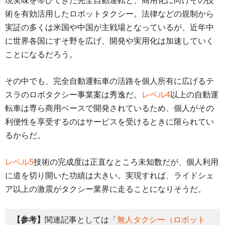
現実味を帯びてきた完全自動運転と、商用化に向けその技
術を有効活用したロボットタクシー。法律などの規制から
実証の多くは米国や中国が主戦場となっているが、近年中
に世界各国にすそ野を広げ、開発や実用化は加速していく
ことになるだろう。
その中でも、完全自動運転車の活路を個人所有に広げるテ
スラのロボタクシー事業案は秀逸だ。
レベル4
以上の自動運
転車は専ら商用ベースで開発されているため、個人がその
利便性を享受するのはサービスを受けるときに限られてい
るからだ。
レベル5
技術の完成度は正直なところ未知数だが、個人利用
に道を切り開いた功績は大きい。実現すれば、ライドシェ
ア以上の激震がタクシー業界に走ることになりそうだ。
【参考】
関連記事としては「
無人タクシー（ロボット