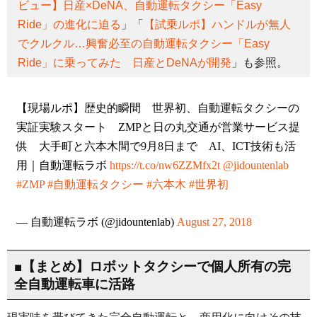
ビュー】日産×DeNA、自動運転タクシー「Easy
Ride」の進化に迫る
」「
【試乗ルポ】ハンドルが無人
でクルクル…興奮必至の自動運転タクシー「Easy
Ride」に乗ってみた 日産とDeNAが開発
」も参照。
【現場ルポ】歴史的瞬間 世界初、自動運転タクシーの
実証実験スタート ZMPと日の丸交通が営業サービス提
供 大手町と六本木間で9月8日まで AI、ICT技術も活
用｜自動運転ラボ
https://t.co/nw6ZZMfx2t
@jidountenlab
#ZMP
#自動運転タクシー
#六本木
#世界初
— 自動運転ラボ (@jidountenlab)
August 27, 2018
■【まとめ】ロボットタクシーで個人所有の完
全自動運転車に活路