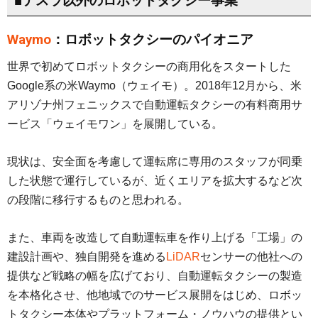
■テスラ以外のロボットタクシー事業
Waymo
：ロボットタクシーのパイオニア
世界で初めてロボットタクシーの商用化をスタートした
Google系の米Waymo（ウェイモ）。2018年12月から、米
アリゾナ州フェニックスで自動運転タクシーの有料商用サ
ービス「ウェイモワン」を展開している。
現状は、安全面を考慮して運転席に専用のスタッフが同乗
した状態で運行しているが、近くエリアを拡大するなど次
の段階に移行するものと思われる。
また、車両を改造して自動運転車を作り上げる「工場」の
建設計画や、独自開発を進める
LiDAR
センサーの他社への
提供など戦略の幅を広げており、自動運転タクシーの製造
を本格化させ、他地域でのサービス展開をはじめ、ロボッ
トタクシー本体やプラットフォーム・ノウハウの提供とい