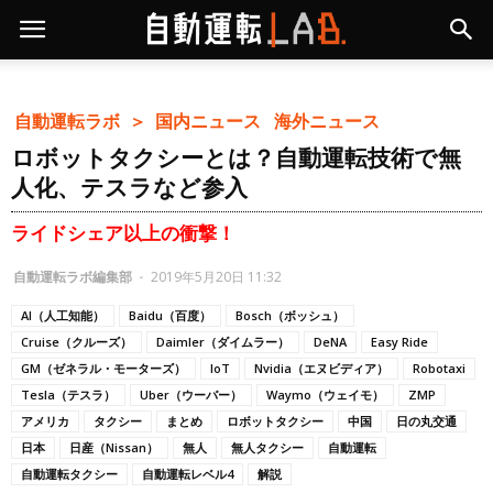
自動運転ラボ ＞
国内ニュース
海外ニュース
ロボットタクシーとは？自動運転技術で無
人化、テスラなど参入
ライドシェア以上の衝撃！
自動運転ラボ編集部
-
2019年5月20日 11:32
AI（人工知能）
Baidu（百度）
Bosch（ボッシュ）
Cruise（クルーズ）
Daimler（ダイムラー）
DeNA
Easy Ride
GM（ゼネラル・モーターズ）
IoT
Nvidia（エヌビディア）
Robotaxi
Tesla（テスラ）
Uber（ウーバー）
Waymo（ウェイモ）
ZMP
アメリカ
タクシー
まとめ
ロボットタクシー
中国
日の丸交通
日本
日産（Nissan）
無人
無人タクシー
自動運転
自動運転タクシー
自動運転レベル4
解説