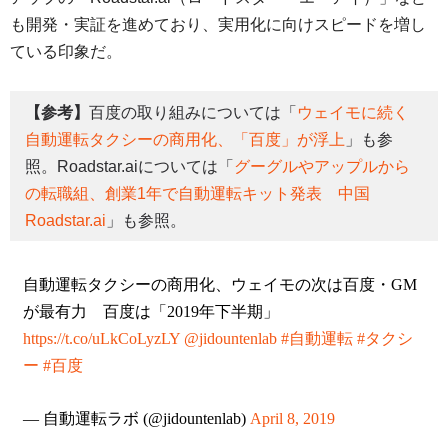
も開発・実証を進めており、実用化に向けスピードを増し
ている印象だ。
【参考】
百度の取り組みについては「
ウェイモに続く
自動運転タクシーの商用化、「百度」が浮上
」も参
照。Roadstar.aiについては「
グーグルやアップルから
の転職組、創業1年で自動運転キット発表 中国
Roadstar.ai
」も参照。
自動運転タクシーの商用化、ウェイモの次は百度・GM
が最有力 百度は「2019年下半期」
https://t.co/uLkCoLyzLY
@jidountenlab
#自動運転
#タクシ
ー
#百度
— 自動運転ラボ (@jidountenlab)
April 8, 2019