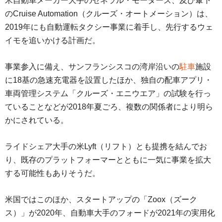
米自動車メーカー大手のゼネラル・モーターズ、及び傘下
のCruise Automation（クルーズ・オートメーション）は、
2019年にも自動運転タクシー事業に着手し、先行するウェ
イモを追いかける計画だ。
事業参入に備え、サンフランシスコの湾岸沿いの
駐車
施設
に18基の急速充電器を設置したほか、独自の配車アプリ・
車両管理システム「クルーズ・エニウエア」の試験を行っ
ていることなどが2018年夏ごろ、複数の関係者により明ら
かにされている。
ライドシェア大手の米Lyft（リフト）とも提携を結んでお
り、既存のプラットフォーマーとともに一気に事業を拡大
する可能性もありそうだ。
米国ではこのほか、スタートアップの「Zoox（ズーク
ス）」が2020年、自動車大手のフォードが2021年の実用化