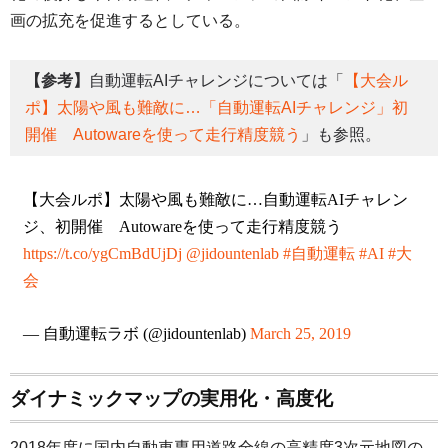
画の拡充を促進するとしている。
【参考】
自動運転AIチャレンジについては「
【大会ル
ポ】太陽や風も難敵に…「自動運転AIチャレンジ」初
開催 Autowareを使って走行精度競う
」も参照。
【大会ルポ】太陽や風も難敵に…自動運転AIチャレン
ジ、初開催 Autowareを使って走行精度競う
https://t.co/ygCmBdUjDj
@jidountenlab
#自動運転
#AI
#大
会
— 自動運転ラボ (@jidountenlab)
March 25, 2019
ダイナミックマップの実用化・高度化
2018年度に国内自動車専用道路全線の高精度3次元地図の