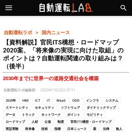
自動運転ラボ ＞
国内ニュース
【資料解説】官民ITS構想・ロードマップ
2020案、「将来像の実現に向けた取組」の
ポイントは？自動運転関連の取り組みは？
（後半）
2030年までに世界一の道路交通社会を構築
自動運転ラボ編集部
-
2020年7月23日 07:11
2020年
HMI
ICT
IT
MaaS
ODD
インフラ
システム
スマートシティ
セキュリティ
ソフトウェア
ダイナミックマップ
データ
トラック
ネットワーク
ポイント
モビリティ
ロードマップ
人材
公道
制度
官民ITS構想・ロードマップ
実証実験
将来像
技術
指標
日本ニュース
案
法律
無人