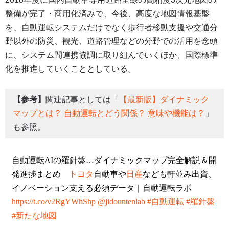
整備が完了・商用化済みで、今後、高度な地図情報基盤
を、自動運転システムだけでなく歩行者移動支援や交通分
野以外の防災、観光、道路管理などの分野での活用を念頭
に、システム間連携協調に取り組んでいくほか、国際標準
化を推進していくこととしている。
【参考】
関連記事としては「
【最新版】ダイナミック
マップとは？ 自動運転とどう関係？ 意味や機能は？
」
も参照。
自動運転AIの羅針盤…ダイナミックマップ完全解説＆開
発進捗まとめ
トヨタ
自動車や
日産
なども軒並み出資、
イノベーション支える必須データ｜自動運転ラボ
https://t.co/v2RgYWhShp
@jidountenlab
#自動運転
#羅針盤
#新たな地図