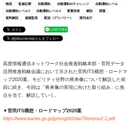
物流
監修記事
自動運転
自動運転AIチャレンジ
自動運転レベル
自動運転レベル3
自動運転レベル4
要素技術
解説
課題
資料解説
遠隔監視
配送（デリバリー）
隊列走行
高度情報通信ネットワーク社会推進戦略本部・官民データ
活用推進戦略会議において示された官民ITS構想・ロードマ
ップ2020案。モビリティ分野の将来像について解説した前
回に続き、今回は「将来像の実現に向けた取り組み」に焦
点を当て、解説していく。
▼官民ITS構想・ロードマップ2020案
https://www.kantei.go.jp/jp/singi/it2/dai78/siryou2-2.pdf