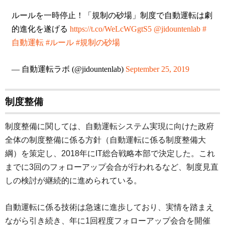
ルールを一時停止！「規制の砂場」制度で自動運転は劇
的進化を遂げる
https://t.co/WeLcWGgtS5
@jidountenlab
#
自動運転
#ルール
#規制の砂場
— 自動運転ラボ (@jidountenlab)
September 25, 2019
制度整備
制度整備に関しては、自動運転システム実現に向けた政府
全体の制度整備に係る方針（自動運転に係る制度整備大
綱）を策定し、2018年にIT総合戦略本部で決定した。これ
までに3回のフォローアップ会合が行われるなど、制度見直
しの検討が継続的に進められている。
自動運転に係る技術は急速に進歩しており、実情を踏まえ
ながら引き続き、年に1回程度フォローアップ会合を開催