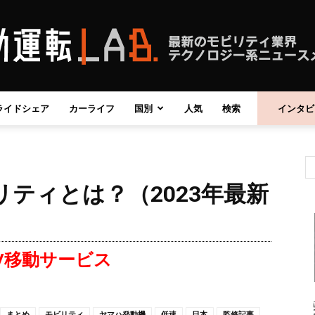
ライドシェア
カーライフ
国別
人気
検索
インタビ
自
ティとは？（2023年最新
動
V移動サービス
運
まとめ
モビリティ
ヤマハ発動機
低速
日本
監修記事