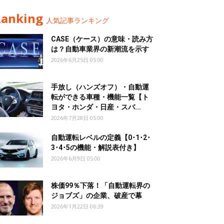
Ranking
人気記事ランキング
CASE（ケース）の意味・読み方
は？自動車業界の新潮流を示す
2026年6月25日 05:00
手放し（ハンズオフ）・自動運
転ができる車種・機能一覧【ト
ヨタ・ホンダ・日産・スバ...
2026年7月28日 05:00
自動運転レベルの定義【0･1･2･
3･4･5の機能・解説表付き】
2026年6月9日 05:00
株価99％下落！「自動運転界の
ジョブズ」の企業、破産で幕
2026年1月22日 06:39