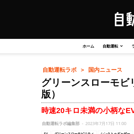
ホーム
自動運転
自動運転ラボ ＞
国内ニュース
グリーンスローモビリ
版）
時速20キロ未満の小柄なE
自動運転ラボ編集部
-
2023年7月17日 11:00
EV
グリーンスローモビリティ
シンクトゥギャザー