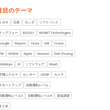
注目のテーマ
トヨタ
日産
ホンダ
ソフトバンク
ティアフォー
BOLDLY
MONET Technologies
Google
Waymo
Tesla
GM
Cruise
VW
NVIDIA
Apple
Amazon
Didi Chuxing
Mobileye
AI
ソフトウェア
MaaS
空飛ぶクルマ
センサー
LiDAR
カメラ
スタートアップ
自動運転レベル
自動運転レベル3
自動運転レベル4
資金調達
まとめ