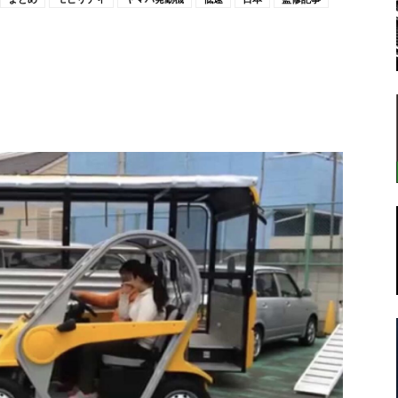
転
ラ
ボ