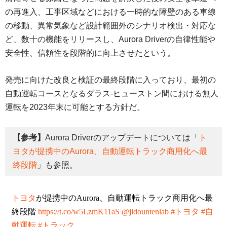
の再進入、工事区域などにおける一時的な障壁のある車線
の移動、異常気象など設計範囲外のシナリオ検出・対応な
ど、数十の機能をリリースし、Aurora Driverの自律性能や
安全性、信頼性を段階的に向上させたという。
発売に向けた改良と検証の最終段階に入っており、最初の
自動運転コースとなるダラス‐ヒューストン間における無人
運転を2023年末に可能とする方針だ。
【参考】
Aurora Driverのアップデートについては「
ト
ヨタが提携中のAurora、自動運転トラック商用化へ最
終段階
」も参照。
トヨタ
が提携中のAurora、自動運転トラック商用化へ最
終段階
https://t.co/w5LzmK11aS
@jidountenlab
#トヨタ
#自
動運転
#トラック