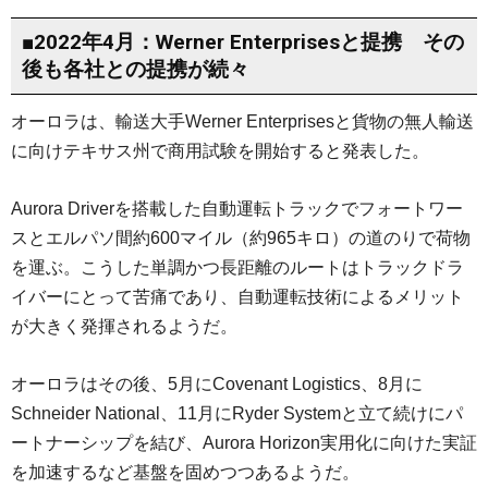
■2022年4月：Werner Enterprisesと提携 その
後も各社との提携が続々
オーロラは、輸送大手Werner Enterprisesと貨物の無人輸送
に向けテキサス州で商用試験を開始すると発表した。
Aurora Driverを搭載した自動運転トラックでフォートワー
スとエルパソ間約600マイル（約965キロ）の道のりで荷物
を運ぶ。こうした単調かつ長距離のルートはトラックドラ
イバーにとって苦痛であり、自動運転技術によるメリット
が大きく発揮されるようだ。
オーロラはその後、5月にCovenant Logistics、8月に
Schneider National、11月にRyder Systemと立て続けにパ
ートナーシップを結び、Aurora Horizon実用化に向けた実証
を加速するなど基盤を固めつつあるようだ。