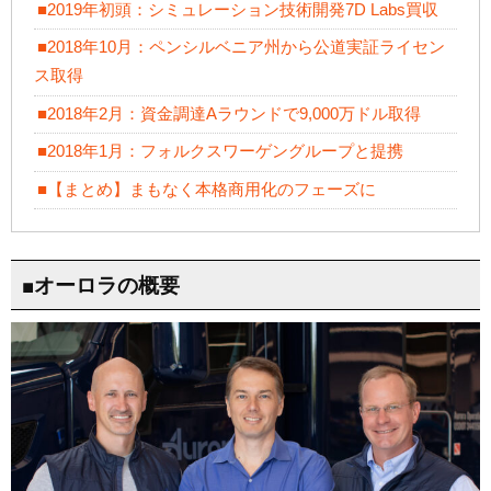
■2019年初頭：シミュレーション技術開発7D Labs買収
■2018年10月：ペンシルベニア州から公道実証ライセン
ス取得
■2018年2月：資金調達Aラウンドで9,000万ドル取得
■2018年1月：フォルクスワーゲングループと提携
■【まとめ】まもなく本格商用化のフェーズに
■オーロラの概要