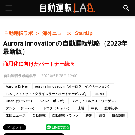
自動運転ラボ ＞
海外ニュース
StartUp
Aurora Innovationの自動運転戦略（2023年
最新版）
商用化に向けたパートナー続々
自動運転ラボ編集部
-
2023年5月28日 12:00
Aurora Driver
Aurora Innovation（オーロラ・イノベーション）
FCA（フィアット・クライスラー・オートモービルズ）
LiDAR
Uber（ウーバー）
Volvo（ボルボ）
VW（フォルクス・ワーゲン）
デンソー（Denso）
トヨタ（Toyota）
上場
年表
監修記事
米国ニュース
自動運転
自動運転トラック
解説
買収
資金調達