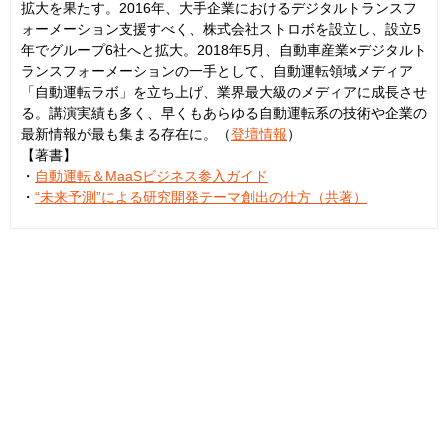
拡大を果たす。2016年、大手企業におけるデジタルトランスフ
ォーメーション支援すべく、株式会社ストロボを設立し、設立5
年でグループ6社へと拡大。2018年5月、自動車産業×デジタルト
ランスフォーメーションの一手として、自動運転領域メディア
「自動運転ラボ」を立ち上げ、業界最大級のメディアに成長させ
る。講演実績も多く、早くもあらゆる自動運転系の技術や企業の
最新情報が最も集まる存在に。（
登壇情報
）
【著書】
・
自動運転＆MaaSビジネス参入ガイド
・
“未来予測”による研究開発テーマ創出の仕方（共著）