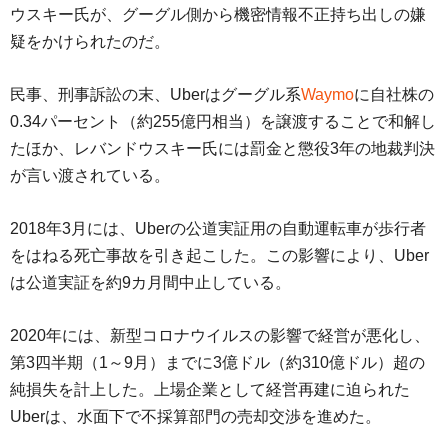
ウスキー氏が、グーグル側から機密情報不正持ち出しの嫌
疑をかけられたのだ。
民事、刑事訴訟の末、Uberはグーグル系
Waymo
に自社株の
0.34パーセント（約255億円相当）を譲渡することで和解し
たほか、レバンドウスキー氏には罰金と懲役3年の地裁判決
が言い渡されている。
2018年3月には、Uberの公道実証用の自動運転車が歩行者
をはねる死亡事故を引き起こした。この影響により、Uber
は公道実証を約9カ月間中止している。
2020年には、新型コロナウイルスの影響で経営が悪化し、
第3四半期（1～9月）までに3億ドル（約310億ドル）超の
純損失を計上した。上場企業として経営再建に迫られた
Uberは、水面下で不採算部門の売却交渉を進めた。