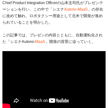
Chief Product Integration Officerの山本圭司氏がプレゼンテ
ーションを行い、この中で「シエナ
Autono-MaaS
」の存在
に改めて触れ、ロボタクシー用途として北米で開発が進め
られていることを明かした。
この記事では、プレゼンの内容とともに、自動運転化され
た「シエナAutono-
MaaS
」開発の背景に迫っていく。