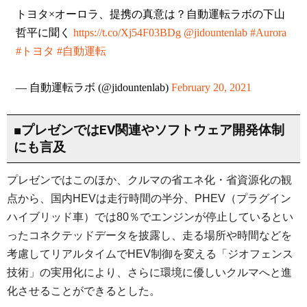
トヨタ×オーロラ、提携の真意は？自動運転ラボの下山
哲平に聞く
https://t.co/Xj54F03BDg
@jidountenlab
#Aurora
#トヨタ
#自動運転
— 自動運転ラボ (@jidountenlab)
February 20, 2021
■プレゼンではEV関連やソフトウェア開発体制
にも言及
プレゼンではこのほか、クルマの省エネ化・省資源化の観
点から、国内HEVは走行時間の半分、PHEV（プラグイン
ハイブリッド車）では80％でエンジンが停止しているとい
ったコネクテッドデータを披露し、走る場所や時間などを
考慮してリアルタイムでHEV制御を変える「ジオフェンス
技術」の実用化により、さらに環境に優しいクルマへと進
化させることができるとした。