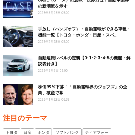
の新潮流を示す
2026年6月25日 05:00
手放し（ハンズオフ）・自動運転ができる車種・
機能一覧【トヨタ・ホンダ・日産・スバ...
2026年7月28日 05:00
自動運転レベルの定義【0･1･2･3･4･5の機能・解
説表付き】
2026年6月9日 05:00
株価99％下落！「自動運転界のジョブズ」の企
業、破産で幕
2026年1月22日 06:39
注目のテーマ
トヨタ
日産
ホンダ
ソフトバンク
ティアフォー