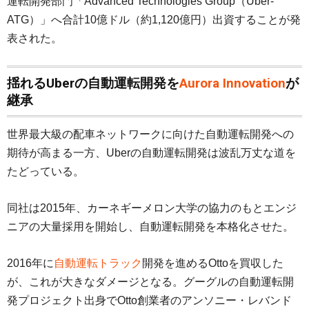
運転開発部門「Advanced Technologies Group（Uber-
ATG）」へ合計10億ドル（約1,120億円）出資することが発
表された。
揺れるUberの自動運転開発を
Aurora Innovation
が
継承
世界最大級の配車ネットワークに向けた自動運転開発への
期待が高まる一方、Uberの自動運転開発は波乱万丈な道を
たどっている。
同社は2015年、カーネギーメロン大学の協力のもとエンジ
ニアの大量採用を開始し、自動運転開発を本格化させた。
2016年に
自動運転トラック
開発を進めるOttoを買収した
が、これが大きなダメージとなる。グーグルの自動運転開
発プロジェクト出身でOtto創業者のアンソニー・レバンド