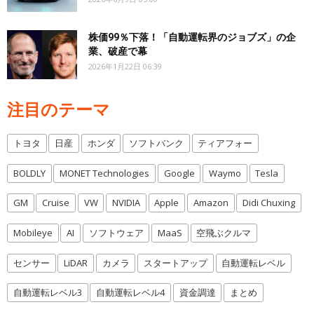
株価99％下落！「自動運転界のジョブズ」の企
業、破産で幕
2026年1月22日 06:39
注目のテーマ
トヨタ
日産
ホンダ
ソフトバンク
ティアフォー
BOLDLY
MONET Technologies
Google
Waymo
Tesla
GM
Cruise
VW
NVIDIA
Apple
Amazon
Didi Chuxing
Mobileye
AI
ソフトウェア
MaaS
空飛ぶクルマ
センサー
LiDAR
カメラ
スタートアップ
自動運転レベル
自動運転レベル3
自動運転レベル4
資金調達
まとめ