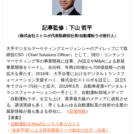
記事監修：下山 哲平
（株式会社ストロボ代表取締役社長/自動運転ラボ発行人）
大手デジタルマーケティングエージェンシーのアイレップにて取
締役CSO（Chief Solutions Officer）として、SEO・コンテンツ
マーケティング等の事業開発に従事。JV設立やM&Aによる新規
事業開発をリードし、在任時、年商100億から700億規模への急
拡大を果たす。2016年、大手企業におけるデジタルトランスフ
ォーメーション支援すべく、株式会社ストロボを設立し、設立5
年でグループ6社へと拡大。2018年5月、自動車産業×デジタルト
ランスフォーメーションの一手として、自動運転領域メディア
「自動運転ラボ」を立ち上げ、業界最大級のメディアに成長させ
る。講演実績も多く、早くもあらゆる自動運転系の技術や企業の
最新情報が最も集まる存在に。（
登壇情報
）
【著書】
・
自動運転＆MaaSビジネス参入ガイド
・
“未来予測”による研究開発テーマ創出の仕方（共著）