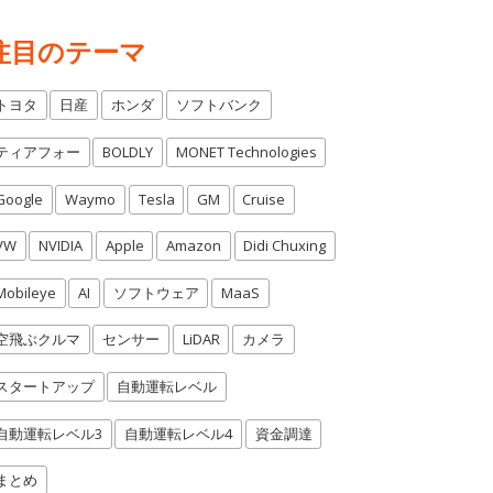
注目のテーマ
トヨタ
日産
ホンダ
ソフトバンク
ティアフォー
BOLDLY
MONET Technologies
Google
Waymo
Tesla
GM
Cruise
VW
NVIDIA
Apple
Amazon
Didi Chuxing
Mobileye
AI
ソフトウェア
MaaS
空飛ぶクルマ
センサー
LiDAR
カメラ
スタートアップ
自動運転レベル
自動運転レベル3
自動運転レベル4
資金調達
まとめ