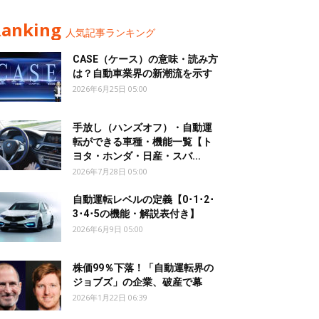
Ranking
人気記事ランキング
CASE（ケース）の意味・読み方
は？自動車業界の新潮流を示す
2026年6月25日 05:00
手放し（ハンズオフ）・自動運
転ができる車種・機能一覧【ト
ヨタ・ホンダ・日産・スバ...
2026年7月28日 05:00
自動運転レベルの定義【0･1･2･
3･4･5の機能・解説表付き】
2026年6月9日 05:00
株価99％下落！「自動運転界の
ジョブズ」の企業、破産で幕
2026年1月22日 06:39