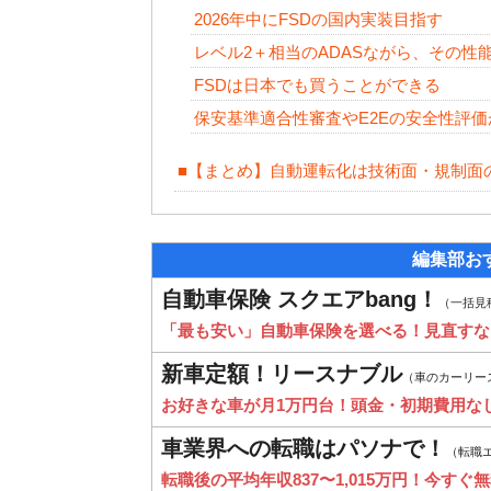
2026年中にFSDの国内実装目指す
レベル2＋相当のADASながら、その性
FSDは日本でも買うことができる
保安基準適合性審査やE2Eの安全性評
■【まとめ】自動運転化は技術面・規制面
編集部お
自動車保険 スクエアbang！
（一括見
「最も安い」自動車保険を選べる！見直すな
新車定額！リースナブル
（車のカーリー
お好きな車が月1万円台！頭金・初期費用な
車業界への転職はパソナで！
（転職
転職後の平均年収837〜1,015万円！今すぐ