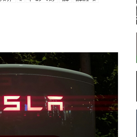
転
ラ
ボ