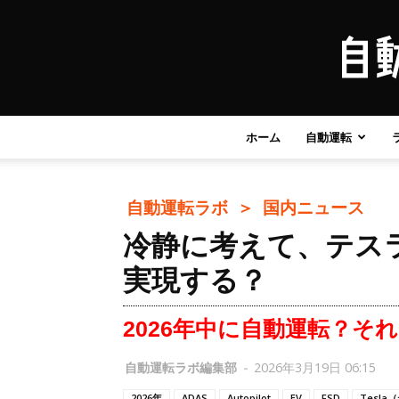
ホーム
自動運転
自動運転ラボ ＞
国内ニュース
冷静に考えて、テス
実現する？
2026年中に自動運転？それ
自動運転ラボ編集部
-
2026年3月19日 06:15
2026年
ADAS
Autopilot
EV
FSD
Tesla