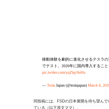
移動体験を劇的に進化させるテスラの運転支
でテスト。2026年に国内導入するこ
pic.twitter.com/yqZlqc9uHu
—
Tesla
Japan (@teslajapan)
March 6, 202
同投稿には、FSDの日本展開を待ち望ん
ている（以下原文ママ）。