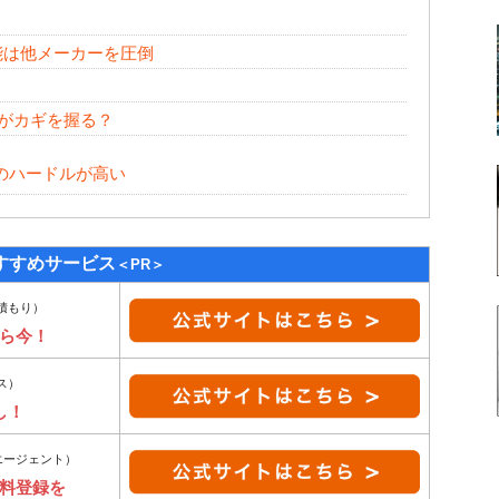
能は他メーカーを圧倒
価がカギを握る？
のハードルが高い
すすめサービス
＜PR＞
積もり）
ら今！
ス）
し！
エージェント）
無料登録を