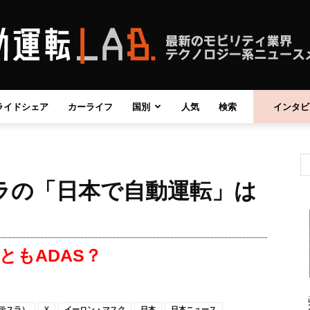
ライドシェア
カーライフ
国別
人気
検索
インタビ
自
ラの「日本で自動運転」は
動
ともADAS？
運
（テスラ）
X
イーロン・マスク
日本
日本ニュース