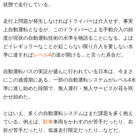
状態で走行している。
走行上問題が発生しなければドライバーは介入せず、事実
上自動運転となるが、このドライバーによる手動介入の頻
度が現状の自動運転技術の水準を物語ることになる。よほ
どイレギュラーなことが起こらない限り介入を要しない水
準に達すれば
レベル4
の道が開ける…と言った具合だ。
自動運転バスの実証が盛んに行われている日本は、今まさ
にこの過渡期にある。一部の自動運転システムがレベル4水
準に達し始めた段階で、無人運行・無人サービスが花を咲
かせ始めた。
とはいえ、多くの自動運転システムはまだ課題を多く抱え
ている。例えば、
駐車
車両をかわすのが苦手だったり、右
折が苦手だったり、低速走行限定だったり…などだ。