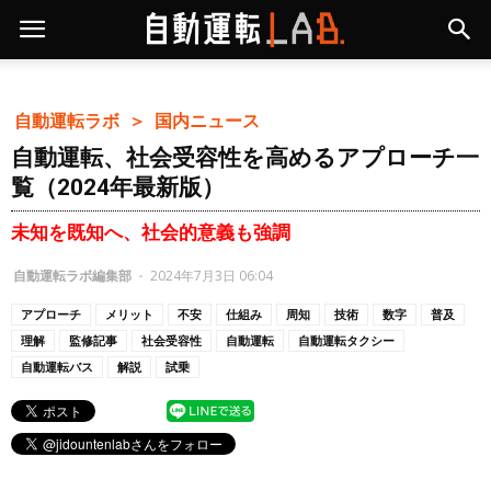
自動運転ラボ ＞
国内ニュース
自動運転、社会受容性を高めるアプローチ一
覧（2024年最新版）
未知を既知へ、社会的意義も強調
自動運転ラボ編集部
-
2024年7月3日 06:04
アプローチ
メリット
不安
仕組み
周知
技術
数字
普及
理解
監修記事
社会受容性
自動運転
自動運転タクシー
自動運転バス
解説
試乗