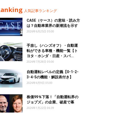
Ranking
人気記事ランキング
CASE（ケース）の意味・読み方
は？自動車業界の新潮流を示す
2026年6月25日 05:00
手放し（ハンズオフ）・自動運
転ができる車種・機能一覧【ト
ヨタ・ホンダ・日産・スバ...
2026年7月28日 05:00
自動運転レベルの定義【0･1･2･
3･4･5の機能・解説表付き】
2026年6月9日 05:00
株価99％下落！「自動運転界の
ジョブズ」の企業、破産で幕
2026年1月22日 06:39