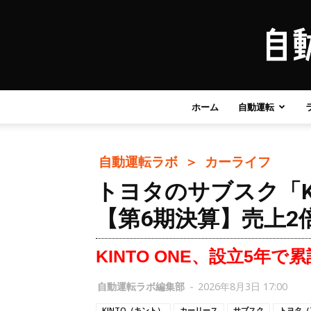
ホーム
自動運転
自動運転ラボ ＞
カーライフ
トヨタのサブスク「K
【第6期決算】売上2
KINTO ONE、設立5年で
自動運転ラボ編集部
-
2026年8月3日 17:00
KINTO（キント）
カーリース
サブスク
トヨタ（T