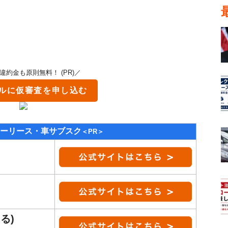
違約金も原則無料！ (PR)／
ル
に仮審査を申し込む
ーリース・車サブスク
＜PR＞
る)