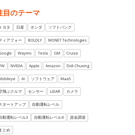
注目のテーマ
トヨタ
日産
ホンダ
ソフトバンク
ティアフォー
BOLDLY
MONET Technologies
Google
Waymo
Tesla
GM
Cruise
VW
NVIDIA
Apple
Amazon
Didi Chuxing
Mobileye
AI
ソフトウェア
MaaS
空飛ぶクルマ
センサー
LiDAR
カメラ
スタートアップ
自動運転レベル
自動運転レベル3
自動運転レベル4
資金調達
まとめ