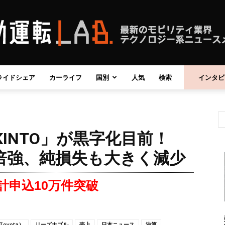
ライドシェア
カーライフ
国別
人気
検索
インタビ
自
INTO」が黒字化目前！
動
倍強、純損失も大きく減少
累計申込10万件突破
運
oyota）
リーズナブル
売上
日本ニュース
決算