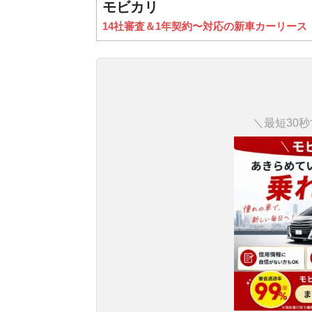
モビカリ
14社審査＆1年契約〜対応の新車カーリース
＼最短30