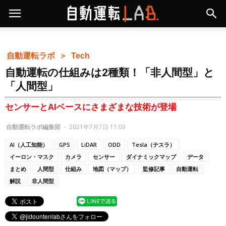
自動運転ラボ ＞
Tech
自動運転の仕組みは2種類！「非人間型」と
「人間型」
センサーとAIベースにさまざまな技術が登場
自動運転ラボ編集部
-
2021年7月7日 11:03
AI（人工知能）
GPS
LiDAR
ODD
Tesla（テスラ）
イーロン・マスク
カメラ
センサー
ダイナミックマップ
データ
まとめ
人間型
仕組み
地図（マップ）
監修記事
自動運転
解説
非人間型