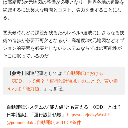
は高精度3次元地図の整備が必要となり、世界各地の道路を
網羅するには莫大な時間とコスト、労力を要することにな
る。
悪天候時などに課題が残るためレベル5達成にはさらなる技
術の進歩が必要不可欠となるが、高精度3次元地図などオプ
ション的要素を必要としないシステムならではの可能性が
そこに眠っているのだ。
【参考】
関連記事としては「
自動運転における
「ODD」って何？「運行設計領域」のことで、言い換
えれば「能力値」
」も参照。
自動運転システムの"能力値"とも言える「ODD」とは？
日本語訳は「運行設計領域」
https://t.co/jo8zyWasLH
@jidountenlab
#自動運転
#ODD
#条件