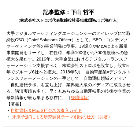
記事監修：下山 哲平
（株式会社ストロボ代表取締役社長/自動運転ラボ発行人）
大手デジタルマーケティングエージェンシーのアイレップにて取
締役CSO（Chief Solutions Officer）として、SEO・コンテンツ
マーケティング等の事業開発に従事。JV設立やM&Aによる新規
事業開発をリードし、在任時、年商100億から700億規模への急
拡大を果たす。2016年、大手企業におけるデジタルトランスフ
ォーメーション支援すべく、株式会社ストロボを設立し、設立5
年でグループ6社へと拡大。2018年5月、自動車産業×デジタルト
ランスフォーメーションの一手として、自動運転領域メディア
「自動運転ラボ」を立ち上げ、業界最大級のメディアに成長させ
る。講演実績も多く、早くもあらゆる自動運転系の技術や企業の
最新情報が最も集まる存在に。（
登壇情報
）
【著書】
・
自動運転＆MaaSビジネス参入ガイド
・
“未来予測”による研究開発テーマ創出の仕方（共著）