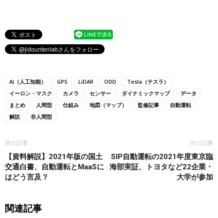
AI（人工知能）
GPS
LiDAR
ODD
Tesla（テスラ）
イーロン・マスク
カメラ
センサー
ダイナミックマップ
データ
まとめ
人間型
仕組み
地図（マップ）
監修記事
自動運転
解説
非人間型
前の記事
次の記事
【資料解説】2021年版の国土
SIP自動運転の2021年度東京臨
交通白書、自動運転とMaaSに
海部実証、トヨタなど22企業・
はどう言及？
大学が参加
関連記事