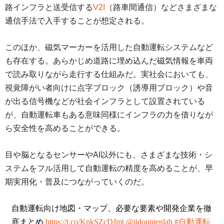
路インフラと送受信する
V2I
（路車間通信）などさまざまな
通信手法で入手することが想定される。
このほか、磁気マーカーを活用した自動運転システムなど
も存在する。あらかじめ道路に埋め込んだ磁気情報を車両
で読み取りながら走行する仕組みだ。実社会においても、
視覚障がい者向けに点字ブロック（誘導用ブロック）や音
が出る信号機などが社会インフラとして設置されている
が、自動運転車もある意味同様にインフラの力を借りなが
ら安全性を高めることができる。
目や脳となるセンサーやAI以外にも、さまざまな技術・シ
ステムをフル活用して自動運転の精度を高めることが、早
期実用化・普及につながっていくのだ。
自動運転向け地図・マップ、必要な要素や開発企業を徹
底まとめ
https://t.co/KpkSZcDJmt
@jidountenlab
#自動運転