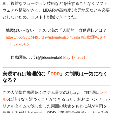
め、複雑なフュージョン技術などを擁することなくソフト
ウェアを構築できる。LiDARや高精度3次元地図なども必要
としないため、コストも削減できそうだ。
地図はいらない！テスラ流の「人間的」自動運転とは？
https://t.co/SqtdM49173
@jidountenlab
#Tesla
#自動運転
#イ
ーロンマスク
— 自動運転ラボ (@jidountenlab)
May 17, 2021
実現すれば地理的な「
ODD
」の制限は一気になく
なる？
この人間型自動運転システム最大の利点は、自動運転
レベ
ル5
に限りなく近づくことができる点だ。純粋にセンサーが
リアルタイムで映し出した周囲の映像をもとにAIが車両を
制御する仕組みのため、ODD（運行設計領域）における道