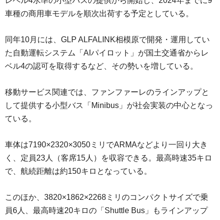
レベル4水準の小型バスの提供から開始し、2024年までに9
車種の商用車モデルを順次出荷する予定としている。
同年10月には、GLP ALFALINK相模原で開発・運用してい
た自動運転システム「AIパイロット」が国土交通省からレ
ベル4の認可を取得するなど、その勢いを増している。
移動サービス関連では、ファンファーレのラインアップと
して提供する小型バス「Minibus」が社会実装の中心となっ
ている。
車体は7190×2320×3050ミリでARMAなどより一回り大き
く、定員23人（客席15人）を収容できる。最高時速35キロ
で、航続距離は約150キロとなっている。
このほか、3820×1862×2268ミリのコンパクトサイズで乗
員6人、最高時速20キロの「Shuttle Bus」もラインアップ