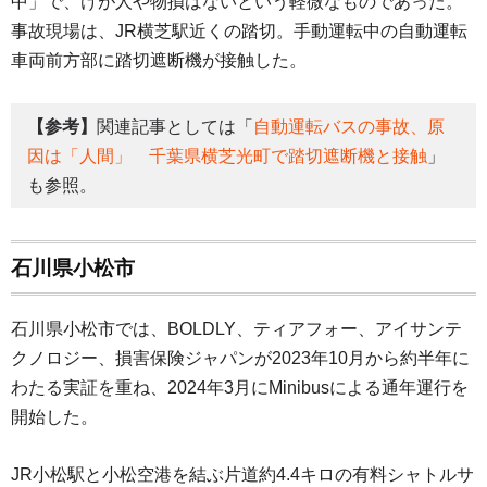
中」で、けが人や物損はないという軽微なものであった。
事故現場は、JR横芝駅近くの踏切。手動運転中の自動運転
車両前方部に踏切遮断機が接触した。
【参考】
関連記事としては「
自動運転バスの事故、原
因は「人間」 千葉県横芝光町で踏切遮断機と接触
」
も参照。
石川県小松市
石川県小松市では、BOLDLY、ティアフォー、アイサンテ
クノロジー、損害保険ジャパンが2023年10月から約半年に
わたる実証を重ね、2024年3月にMinibusによる通年運行を
開始した。
JR小松駅と小松空港を結ぶ片道約4.4キロの有料シャトルサ