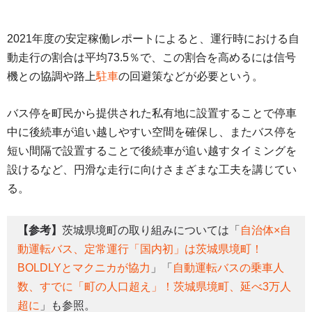
2021年度の安定稼働レポートによると、運行時における自
動走行の割合は平均73.5％で、この割合を高めるには信号
機との協調や路上
駐車
の回避策などが必要という。
バス停を町民から提供された私有地に設置することで停車
中に後続車が追い越しやすい空間を確保し、またバス停を
短い間隔で設置することで後続車が追い越すタイミングを
設けるなど、円滑な走行に向けさまざまな工夫を講じてい
る。
【参考】
茨城県境町の取り組みについては「
自治体×自
動運転バス、定常運行「国内初」は茨城県境町！
BOLDLYとマクニカが協力
」「
自動運転バスの乗車人
数、すでに「町の人口超え」！茨城県境町、延べ3万人
超に
」も参照。