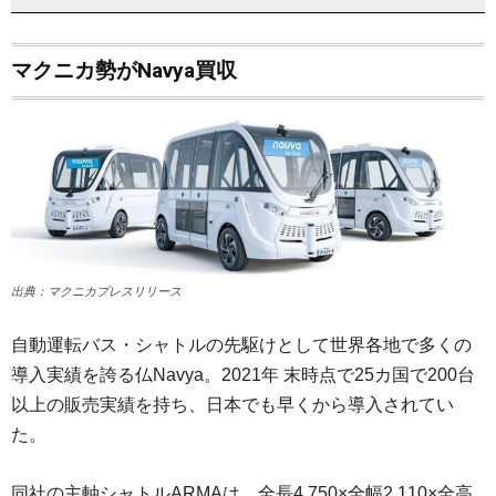
マクニカ勢がNavya買収
出典：マクニカプレスリリース
自動運転バス・シャトルの先駆けとして世界各地で多くの
導入実績を誇る仏Navya。2021年 末時点で25カ国で200台
以上の販売実績を持ち、日本でも早くから導入されてい
た。
同社の主軸シャトルARMAは、全長4,750×全幅2,110×全高