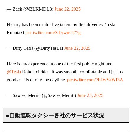
— Zack (@BLKMDL3)
June 22, 2025
History has been made. I’ve taken my first driverless Tesla
Robotaxi.
pic.twitter.com/XLywuCi77g
— Dirty Tesla (@DirtyTesLa)
June 22, 2025
Here is my experience in one of the first public nighttime
@Tesla
Robotaxi rides. It was smooth, comfortable and just as
good as it is during the daytime.
pic.twitter.com/7bDvVaWf3A
— Sawyer Merritt (@SawyerMerritt)
June 23, 2025
■自動運転タクシー各社のサービス状況