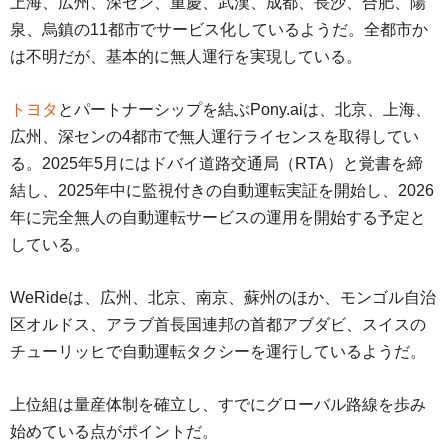
上海、広州、深セン、重慶、武漢、成都、長沙、合肥、陽
泉、烏鎮の11都市でサービス化しているようだ。全都市か
は不明だが、基本的に無人運行を実現している。
トヨタ
とパートナーシップを結ぶPony.aiは、北京、上海、
広州、深センの4都市で無人運行ライセンスを取得してい
る。2025年5月にはドバイ道路交通局（RTA）と覚書を締
結し、2025年中に監視付きの自動運転実証を開始し、2026
年に完全無人の自動運転サービスの運用を開始する予定と
している。
WeRideは、広州、北京、南京、蘇州のほか、モンゴル自治
区オルドス、アラブ首長国連邦の首都アブダビ、スイスの
チューリッヒで自動運転タクシーを運行しているようだ。
上位組は量産体制を確立し、すでにグローバル路線を歩み
始めている点がポイントだ。