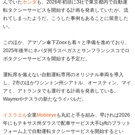
んでいた
ホンダ
も、2026年初頭に3社で東京都内で自動運
転タクシーサービスを開始する計画を発表していたが、流
れてしまったようだ。こうした事例もあることに留意した
い。
このほか、アマゾン傘下Zooxも着々と準備を進めており、
2025年後半にネバダ州ラスベガスとサンフランシスコでロ
ボタクシーサービスを開始する予定だ。
運転席を備えない自動運転専用のオリジナル車両を導入
し、2市のほかワシントン州シアトル、オースティン、マイ
アミ、アトランタでも運行する計画を発表している。
Waymoやテスラの新たなライバルだ。
イスラエル
企業
Mobileye
も丸紅と手を組み、早ければ2026
年にもテキサス州ダラスで配車サービス大手Lyftのプラット
フォーム上で自動運転タクシーサービスを開始するとい