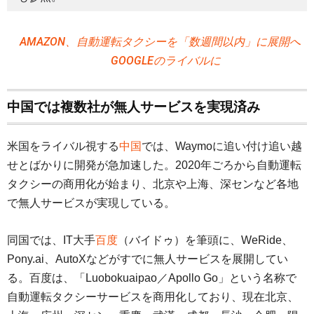
AMAZON、自動運転タクシーを「数週間以内」に展開へ
GOOGLEのライバルに
中国では複数社が無人サービスを実現済み
米国をライバル視する
中国
では、Waymoに追い付け追い越
せとばかりに開発が急加速した。2020年ごろから自動運転
タクシーの商用化が始まり、北京や上海、深センなど各地
で無人サービスが実現している。
同国では、IT大手
百度
（バイドゥ）を筆頭に、WeRide、
Pony.ai、AutoXなどがすでに無人サービスを展開してい
る。百度は、「Luobokuaipao／Apollo Go」という名称で
自動運転タクシーサービスを商用化しており、現在北京、