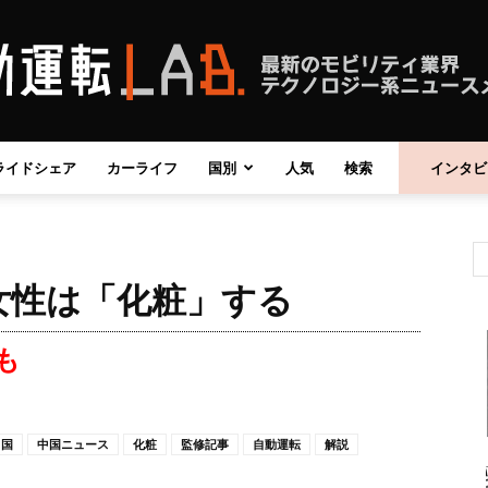
ライドシェア
カーライフ
国別
人気
検索
インタビ
自
女性は「化粧」する
動
も
中国
中国ニュース
化粧
監修記事
自動運転
解説
運