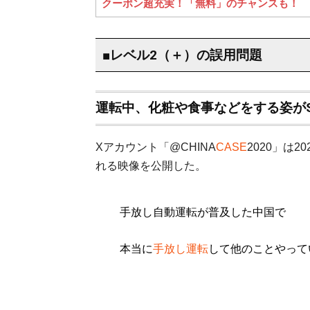
クーポン超充実！「無料」のチャンスも！
■レベル2（＋）の誤用問題
運転中、化粧や食事などをする姿がS
Xアカウント「@CHINA
CASE
2020」は
れる映像を公開した。
手放し自動運転が普及した中国で
本当に
手放し運転
して他のことやって