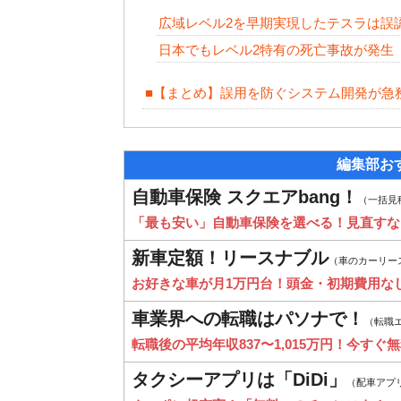
広域レベル2を早期実現したテスラは誤
日本でもレベル2特有の死亡事故が発生
■【まとめ】誤用を防ぐシステム開発が急
編集部お
自動車保険 スクエアbang！
（一括見
「最も安い」自動車保険を選べる！見直すな
新車定額！リースナブル
（車のカーリー
お好きな車が月1万円台！頭金・初期費用な
車業界への転職はパソナで！
（転職
転職後の平均年収837〜1,015万円！今すぐ
タクシーアプリは「DiDi」
（配車アプ