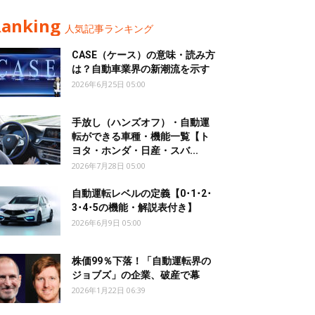
Ranking
人気記事ランキング
CASE（ケース）の意味・読み方
は？自動車業界の新潮流を示す
2026年6月25日 05:00
手放し（ハンズオフ）・自動運
転ができる車種・機能一覧【ト
ヨタ・ホンダ・日産・スバ...
2026年7月28日 05:00
自動運転レベルの定義【0･1･2･
3･4･5の機能・解説表付き】
2026年6月9日 05:00
株価99％下落！「自動運転界の
ジョブズ」の企業、破産で幕
2026年1月22日 06:39