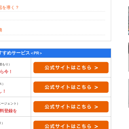
認を導く？
務
すすめサービス
＜PR＞
積もり）
ら今！
ス）
し！
エージェント）
無料登録を
リ）