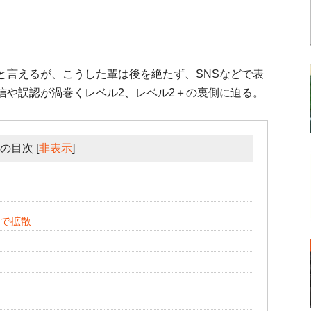
と言えるが、こうした輩は後を絶たず、SNSなどで表
信や誤認が渦巻くレベル2、レベル2＋の裏側に迫る。
の目次
[
非表示
]
Sで拡散