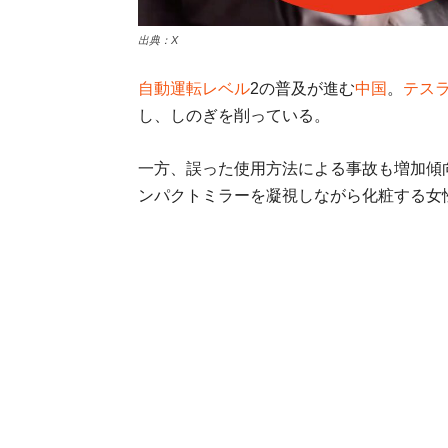
出典：X
自動運転レベル
2の普及が進む
中国
。
テス
し、しのぎを削っている。
一方、誤った使用方法による事故も増加傾
ンパクトミラーを凝視しながら化粧する女