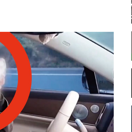
転
ラ
ボ