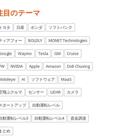
注目のテーマ
トヨタ
日産
ホンダ
ソフトバンク
ティアフォー
BOLDLY
MONET Technologies
Google
Waymo
Tesla
GM
Cruise
VW
NVIDIA
Apple
Amazon
Didi Chuxing
Mobileye
AI
ソフトウェア
MaaS
空飛ぶクルマ
センサー
LiDAR
カメラ
スタートアップ
自動運転レベル
自動運転レベル3
自動運転レベル4
資金調達
まとめ