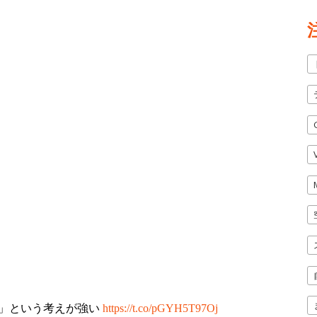
」という考えが強い
https://t.co/pGYH5T97Oj