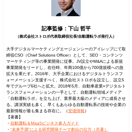
記事監修：下山 哲平
（株式会社ストロボ代表取締役社長/自動運転ラボ発行人）
大手デジタルマーケティングエージェンシーのアイレップにて取
締役CSO（Chief Solutions Officer）として、SEO・コンテンツ
マーケティング等の事業開発に従事。JV設立やM&Aによる新規
事業開発をリードし、在任時、年商100億から700億規模への急
拡大を果たす。2016年、大手企業におけるデジタルトランスフ
ォーメーション支援すべく、株式会社ストロボを設立し、設立5
年でグループ6社へと拡大。2018年5月、自動車産業×デジタルト
ランスフォーメーションの一手として、自動運転領域メディア
「自動運転ラボ」を立ち上げ、業界最大級のメディアに成長させ
る。講演実績も多く、早くもあらゆる自動運転系の技術や企業の
最新情報が最も集まる存在に。（
登壇情報
）
【著書】
・
自動運転＆MaaSビジネス参入ガイド
・
“未来予測”による研究開発テーマ創出の仕方（共著）