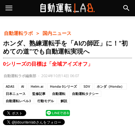
自動運転ラボ ＞
国内ニュース
ホンダ、熟練運転手を「AIの師匠」に！”初
めての道”でも自動運転実現へ
0シリーズの目標は「全域アイズオフ」
自動運転ラボ編集部
-
2024年10月14日 06:07
ADAS
AI
Helm.ai
Honda 0シリーズ
SDV
ホンダ（Honda）
日本ニュース
監修記事
自動運転
自動運転タクシー
自動運転レベル3
行動モデル
解説