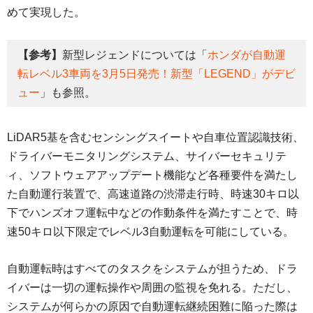
めて実現した。
【参考】
新型レジェンドについては「
ホンダが自動運
転レベル3車両を3月5日発売！新型「LEGEND」がデビ
ュー
」も参照。
LiDAR5基を含むセンシングスイートや自車位置認識技術、
ドライバーモニタリングシステム、サイバーセキュリテ
ィ、ソフトウェアアップデート機能など各種要件を満たし
た自動運行装置で、高速道路の渋滞走行時、時速30キロ以
下でハンズオフ運転中などの作動条件を満たすことで、時
速50キロ以下限定でレベル3自動運転を可能にしている。
自動運転時はすべてのタスクをシステムが担うため、ドラ
イバーは一切の運転操作や周囲の監視を免れる。ただし、
システムが何らかの原因で自動運転継続困難に陥った際は