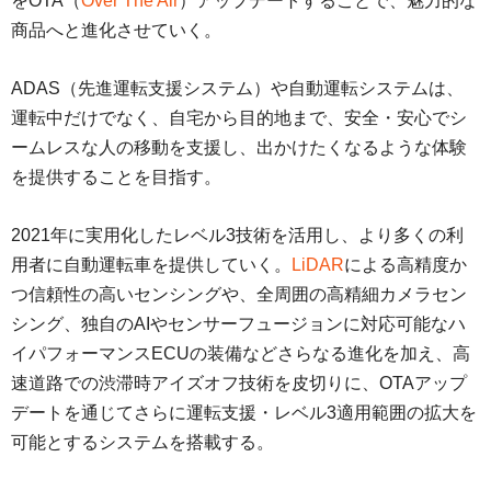
をOTA（
Over The Air
）アップデートすることで、魅力的な
商品へと進化させていく。
ADAS（先進運転支援システム）や自動運転システムは、
運転中だけでなく、自宅から目的地まで、安全・安心でシ
ームレスな人の移動を支援し、出かけたくなるような体験
を提供することを目指す。
2021年に実用化したレベル3技術を活用し、より多くの利
用者に自動運転車を提供していく。
LiDAR
による高精度か
つ信頼性の高いセンシングや、全周囲の高精細カメラセン
シング、独自のAIやセンサーフュージョンに対応可能なハ
イパフォーマンスECUの装備などさらなる進化を加え、高
速道路での渋滞時アイズオフ技術を皮切りに、OTAアップ
デートを通じてさらに運転支援・レベル3適用範囲の拡大を
可能とするシステムを搭載する。