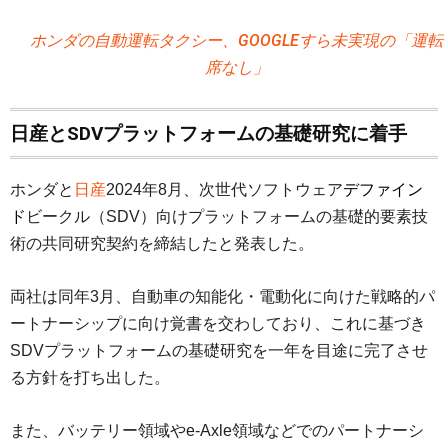
ホンダの自動運転タクシー、GOOGLEすら未実現の「運転
席なし」
日産とSDVプラットフォームの基礎研究に着手
ホンダと
日産
2024年8月、次世代ソフトウェア
デファイン
ド
ビークル（SDV）向けプラットフォームの基礎的要素技
術の共同研究契約を締結したと発表した。
両社は同年3月、自動車の知能化・電動化に向けた戦略的パ
ートナーシップに向け覚書を交わしており、これに基づき
SDVプラットフォームの基礎研究を一年を目途に完了させ
る方針を打ち出した。
また、バッテリー領域やe-Axle領域などでのパートナーシ