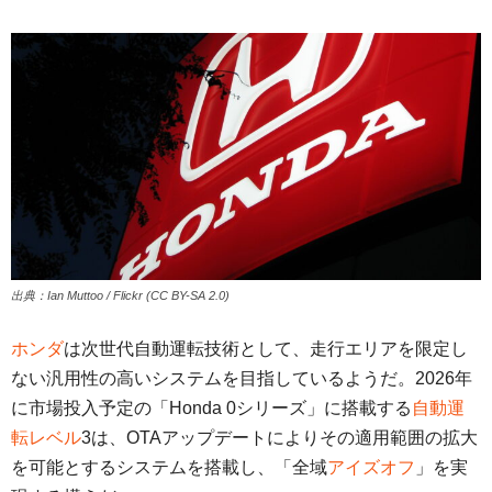
出典：Ian Muttoo / Flickr (CC BY-SA 2.0)
ホンダ
は次世代自動運転技術として、走行エリアを限定し
ない汎用性の高いシステムを目指しているようだ。2026年
に市場投入予定の「Honda 0シリーズ」に搭載する
自動運
転レベル
3は、OTAアップデートによりその適用範囲の拡大
を可能とするシステムを搭載し、「全域
アイズオフ
」を実