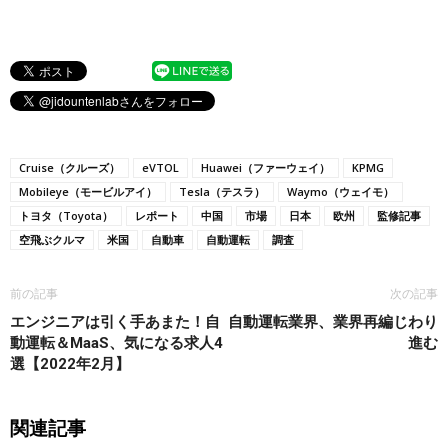
Cruise（クルーズ）
eVTOL
Huawei（ファーウェイ）
KPMG
Mobileye（モービルアイ）
Tesla（テスラ）
Waymo（ウェイモ）
トヨタ（Toyota）
レポート
中国
市場
日本
欧州
監修記事
空飛ぶクルマ
米国
自動車
自動運転
調査
前の記事
次の記事
エンジニアは引く手あまた！自
自動運転業界、業界再編じわり
動運転＆MaaS、気になる求人4
進む
選【2022年2月】
関連記事