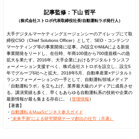
記事監修：下山 哲平
（株式会社ストロボ代表取締役社長/自動運転ラボ発行人）
大手デジタルマーケティングエージェンシーのアイレップにて取
締役CSO（Chief Solutions Officer）として、SEO・コンテンツ
マーケティング等の事業開発に従事。JV設立やM&Aによる新規
事業開発をリードし、在任時、年商100億から700億規模への急
拡大を果たす。2016年、大手企業におけるデジタルトランスフ
ォーメーション支援すべく、株式会社ストロボを設立し、設立5
年でグループ6社へと拡大。2018年5月、自動車産業×デジタルト
ランスフォーメーションの一手として、自動運転領域メディア
「自動運転ラボ」を立ち上げ、業界最大級のメディアに成長させ
る。講演実績も多く、早くもあらゆる自動運転系の技術や企業の
最新情報が最も集まる存在に。（
登壇情報
）
【著書】
・
自動運転＆MaaSビジネス参入ガイド
・
“未来予測”による研究開発テーマ創出の仕方（共著）