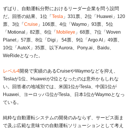
ずばり、自動運転分野におけるリーダー企業を問う設問
だ。回答の結果、1位「
Tesla
」331票、2位「Huawei」120
票、3位「
Cruise
」106票、4位「Waymo」93票、5位
「Motional」82票、6位「
Mobileye
」68票、7位「Woven
Planet」57票、8位「Digi」 54票、9位「Argo AI」49票、
10位「AutoX」35票、以下Aurora、Pony.ai、Baidu、
WeRideとなった。
レベル4
開発で実績のあるCruiseやWaymoなどを抑え、
Teslaが1位、Huaweiが2位となったのは意外かもしれな
い。回答者の地域別では、米国1位がTesla、中国1位が
Huawei、ヨーロッパ1位がTesla、日本1位がWaymoとなっ
ている。
純粋な自動運転システムの開発のみならず、サービス面ま
で及ぶ広範な意味での自動運転ソリューションとして考え