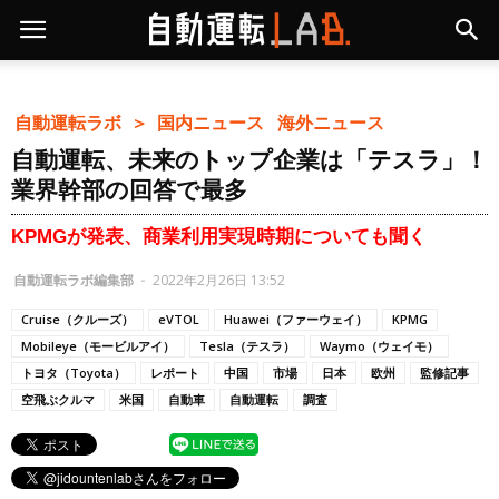
自動運転ラボ ＞
国内ニュース
海外ニュース
自動運転、未来のトップ企業は「テスラ」！
業界幹部の回答で最多
KPMGが発表、商業利用実現時期についても聞く
自動運転ラボ編集部
-
2022年2月26日 13:52
Cruise（クルーズ）
eVTOL
Huawei（ファーウェイ）
KPMG
Mobileye（モービルアイ）
Tesla（テスラ）
Waymo（ウェイモ）
トヨタ（Toyota）
レポート
中国
市場
日本
欧州
監修記事
空飛ぶクルマ
米国
自動車
自動運転
調査