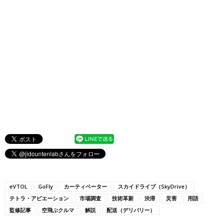
eVTOL
GoFly
カーティベーター
スカイドライブ（SkyDrive）
テトラ・アビエーション
市場調査
技術革新
渋滞
災害
用語
監修記事
空飛ぶクルマ
解説
配送（デリバリー）