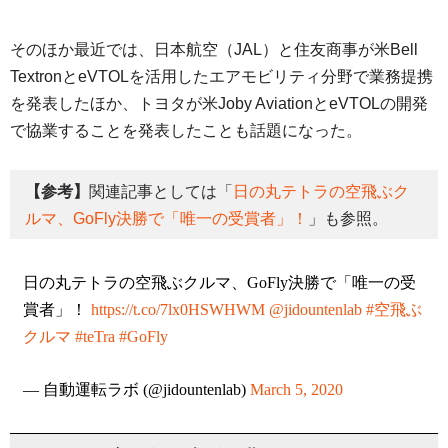
そのほか最近では、日本航空（JAL）と住友商事が米Bell
TextronとeVTOLを活用したエアモビリティ分野で業務提携
を発表したほか、トヨタが米Joby AviationとeVTOLの開発
で協業することを発表したことも話題になった。
【参考】
関連記事としては「
日の丸テトラの空飛ぶク
ルマ、GoFly決勝で「唯一の受賞者」！
」も参照。
日の丸テトラの空飛ぶクルマ、GoFly決勝で「唯一の受
賞者」！
https://t.co/7lx0HSWHWM
@jidountenlab
#空飛ぶ
クルマ
#teTra
#GoFly
— 自動運転ラボ (@jidountenlab)
March 5, 2020