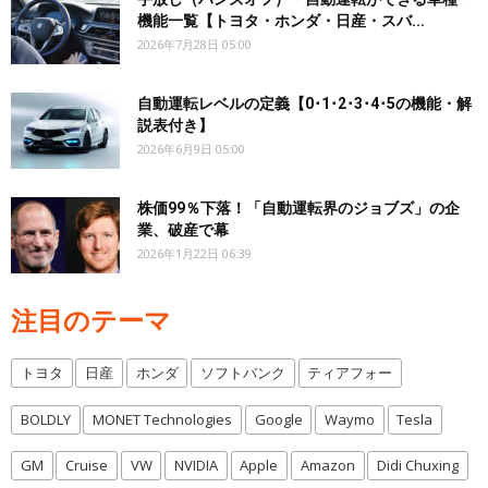
機能一覧【トヨタ・ホンダ・日産・スバ...
2026年7月28日 05:00
自動運転レベルの定義【0･1･2･3･4･5の機能・解
説表付き】
2026年6月9日 05:00
株価99％下落！「自動運転界のジョブズ」の企
業、破産で幕
2026年1月22日 06:39
注目のテーマ
トヨタ
日産
ホンダ
ソフトバンク
ティアフォー
BOLDLY
MONET Technologies
Google
Waymo
Tesla
GM
Cruise
VW
NVIDIA
Apple
Amazon
Didi Chuxing