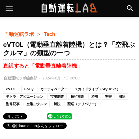
自動運転ラボ ＞
Tech
eVTOL（電動垂直離着陸機）とは？「空飛ぶ
クルマ」の類型の一つ
直訳すると「電動垂直離着陸機」
自動運転ラボ編集部
-
2024年6月17日 06:00
eVTOL
GoFly
カーティベーター
スカイドライブ（SkyDrive）
テトラ・アビエーション
市場調査
技術革新
渋滞
災害
用語
監修記事
空飛ぶクルマ
解説
配送（デリバリー）