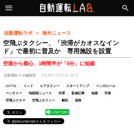
自動運転ラボ ＞
海外ニュース
空飛ぶタクシー、「渋滞がカオスなイン
ド」で最初に普及か 専用施設を設置
空港から都心、1時間半が「5分」に短縮
自動運転ラボ編集部
-
2024年10月25日 06:15
eVTOL
インド
エアタクシー
スタートアップ
ベンガルール
ベンチャー
他諸国ニュース
渋滞
監修記事
短縮
空港
空飛ぶクルマ
空飛ぶタクシー
解説
道路