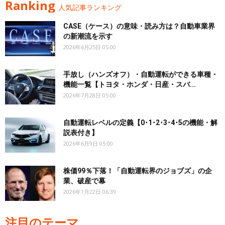
Ranking
人気記事ランキング
CASE（ケース）の意味・読み方は？自動車業界
の新潮流を示す
2026年6月25日 05:00
手放し（ハンズオフ）・自動運転ができる車種・
機能一覧【トヨタ・ホンダ・日産・スバ...
2026年7月28日 05:00
自動運転レベルの定義【0･1･2･3･4･5の機能・解
説表付き】
2026年6月9日 05:00
株価99％下落！「自動運転界のジョブズ」の企
業、破産で幕
2026年1月22日 06:39
注目のテーマ