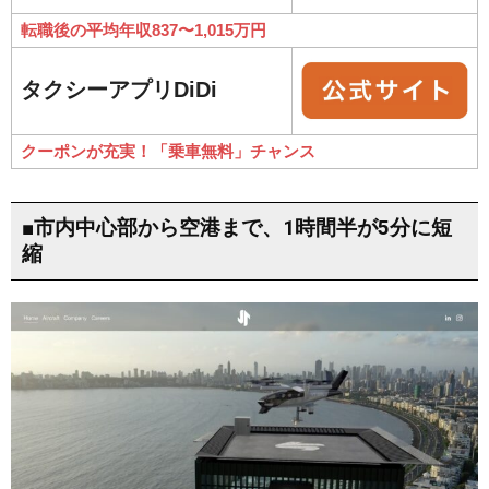
転職後の平均年収837〜1,015万円
タクシーアプリDiDi
クーポンが充実！「乗車無料」チャンス
■市内中心部から空港まで、1時間半が5分に短
縮