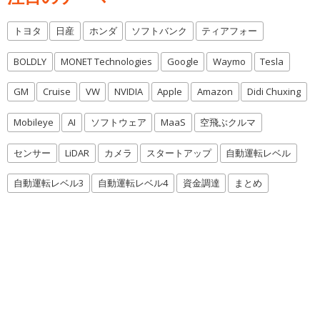
トヨタ
日産
ホンダ
ソフトバンク
ティアフォー
BOLDLY
MONET Technologies
Google
Waymo
Tesla
GM
Cruise
VW
NVIDIA
Apple
Amazon
Didi Chuxing
Mobileye
AI
ソフトウェア
MaaS
空飛ぶクルマ
センサー
LiDAR
カメラ
スタートアップ
自動運転レベル
自動運転レベル3
自動運転レベル4
資金調達
まとめ