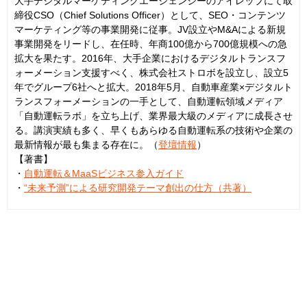
大手デジタルマーケティングエージェンシーのアイレップにて取
締役CSO（Chief Solutions Officer）として、SEO・コンテンツ
マーケティング等の事業開発に従事。JV設立やM&Aによる新規
事業開発をリードし、在任時、年商100億から700億規模への急
拡大を果たす。2016年、大手企業におけるデジタルトランスフ
ォーメーション支援すべく、株式会社ストロボを設立し、設立5
年でグループ6社へと拡大。2018年5月、自動車産業×デジタルト
ランスフォーメーションの一手として、自動運転領域メディア
「自動運転ラボ」を立ち上げ、業界最大級のメディアに成長させ
る。講演実績も多く、早くもあらゆる自動運転系の技術や企業の
最新情報が最も集まる存在に。（
登壇情報
）
【著書】
・
自動運転＆MaaSビジネス参入ガイド
・
“未来予測”による研究開発テーマ創出の仕方（共著）