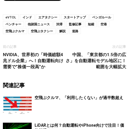
eVTOL
インド
エアタクシー
スタートアップ
ベンガルール
ベンチャー
他諸国ニュース
渋滞
監修記事
短縮
空港
空飛ぶクルマ
空飛ぶタクシー
解説
道路
前の記事
次の記事
NVIDIA、世界初の「時価総額4
中国、「東京都の1.5倍の広
兆ドル企業」へ！自動運転向け
さ」を自動運転モデル地区に！
需要で”株価一段高”か
範囲を大幅拡大
関連記事
空飛ぶクルマ、「利用したくない」が過半数超え
LiDARとは何？自動運転やiPhone向けで注目！価