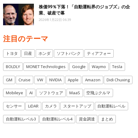
株価99％下落！「自動運転界のジョブズ」の企
業、破産で幕
2026年1月22日 06:39
注目のテーマ
トヨタ
日産
ホンダ
ソフトバンク
ティアフォー
BOLDLY
MONET Technologies
Google
Waymo
Tesla
GM
Cruise
VW
NVIDIA
Apple
Amazon
Didi Chuxing
Mobileye
AI
ソフトウェア
MaaS
空飛ぶクルマ
センサー
LiDAR
カメラ
スタートアップ
自動運転レベル
自動運転レベル3
自動運転レベル4
資金調達
まとめ