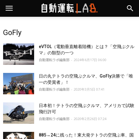
GoFly
eVTOL（電動垂直離着陸機）とは？「空飛ぶクル
マ」の類型の一つ
自動運転ラボ編集部
-
2024年6月17日 06:00
日の丸テトラの空飛ぶクルマ、GoFly決勝で「唯
一の受賞者」！
自動運転ラボ編集部
-
2020年3月5日 07:41
日本初！テトラの空飛ぶクルマ、アメリカで試験
飛行許可
自動運転ラボ編集部
-
2020年2月26日 07:24
885→24に残った！東大発テトラの空飛ぶ車、国