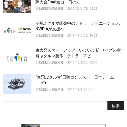
際大会Final進出 日の丸...
自動運転ラボ編集部
-
2020年2月17日 06:23
空飛ぶクルマ開発中のテトラ・アビエーション、
NVIDIAが支援へ
自動運転ラボ編集部
-
2019年11月2日 10:32
東大発スタートアップ、いよいよ1/1サイズの空
飛ぶクルマ製作 テトラ・アビエ...
自動運転ラボ編集部
-
2019年5月28日 09:00
“空飛ぶクルマ”国際コンテスト、日本チーム
「teTr...
自動運転ラボ編集部
-
2019年4月1日 23:10