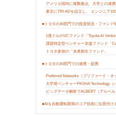
アメリカ国内に複数拠点、大学との連携
東京にTRI-ADを設立し、 エンジニア10
■トヨタのAI部門での投資状況・ファンド
1億ドルのVCファンド「Toyota AI Ventu
課題特定型ベンチャー支援ファンド「Call for
トヨタ参加の「未来創生ファンド」
■トヨタのAI部門での連携・提携
Preferred Networks（プリファ
大学発ベンチャーPKSHA Technol
ビッグデータ解析でALBERT（アルベ
■AIを自動運転開発のコア技術に位置付け