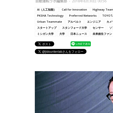
自動運転ラボ編集部
-
2018年8月30日 00:56
AI（人工知能）
Call for Innovation
Highway Tea
PKSHA Technology
Preferred Networks
TOYOTA
Urban Teammate
アルベルト
エンジニア
カメ
スタートアップ
スタンフォード大学
センサー
ソ
ミシガン大学
大学
日本ニュース
未来創生ファン