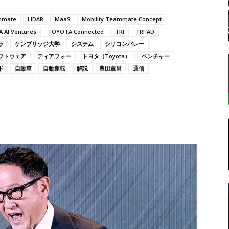
mmate
LiDAR
MaaS
Mobility Teammate Concept
 AI Ventures
TOYOTA Connected
TRI
TRI-AD
ラ
ケンブリッジ大学
システム
シリコンバレー
転
フトウェア
ティアフォー
トヨタ（Toyota）
ベンチャー
ド
自動車
自動運転
解説
豊田章男
通信
ラ
ボ