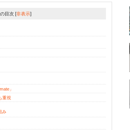
の目次
[
非表示
]
mmate」
も重視
組み