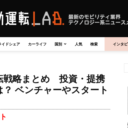
ライドシェア
カーライフ
国別
人気
検索
インタビ
自
転戦略まとめ 投資・提携
動
は？ ベンチャーやスタート
ート
運