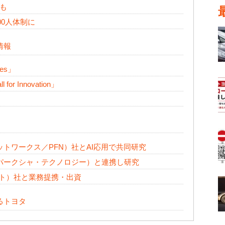
も
00人体制に
情報
res」
 Innovation」
ード・ネットワークス／PFN）社とAI応用で共同研究
ogy（パークシャ・テクノロジー）と連携し研究
ルト）社と業務提携・出資
るトヨタ