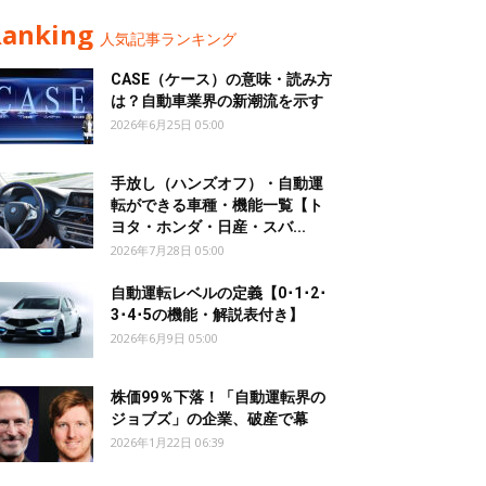
Ranking
人気記事ランキング
CASE（ケース）の意味・読み方
は？自動車業界の新潮流を示す
2026年6月25日 05:00
手放し（ハンズオフ）・自動運
転ができる車種・機能一覧【ト
ヨタ・ホンダ・日産・スバ...
2026年7月28日 05:00
自動運転レベルの定義【0･1･2･
3･4･5の機能・解説表付き】
2026年6月9日 05:00
株価99％下落！「自動運転界の
ジョブズ」の企業、破産で幕
2026年1月22日 06:39