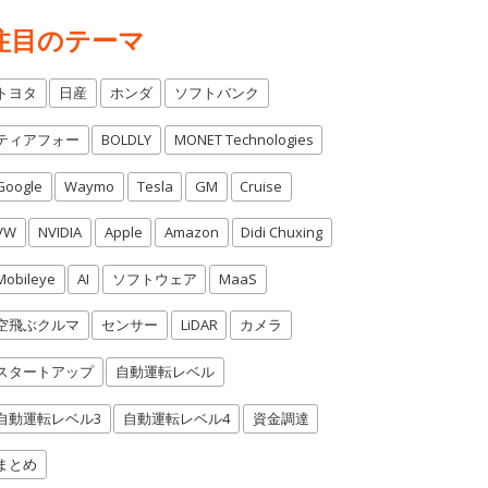
注目のテーマ
トヨタ
日産
ホンダ
ソフトバンク
ティアフォー
BOLDLY
MONET Technologies
Google
Waymo
Tesla
GM
Cruise
VW
NVIDIA
Apple
Amazon
Didi Chuxing
Mobileye
AI
ソフトウェア
MaaS
空飛ぶクルマ
センサー
LiDAR
カメラ
スタートアップ
自動運転レベル
自動運転レベル3
自動運転レベル4
資金調達
まとめ