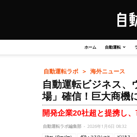
ホーム
自動運転
自動運転ラボ ＞
海外ニュース
自動運転ビジネス、
場」確信！巨大商機
開発企業20社超と提携し
自動運転ラボ編集部
-
2026年1月6日 08:32
Uber（ウーバー）
ダラ・コスロシャヒ
ビジネス