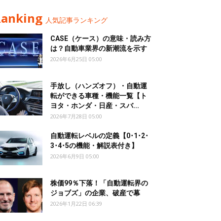
Ranking
人気記事ランキング
CASE（ケース）の意味・読み方
は？自動車業界の新潮流を示す
2026年6月25日 05:00
手放し（ハンズオフ）・自動運
転ができる車種・機能一覧【ト
ヨタ・ホンダ・日産・スバ...
2026年7月28日 05:00
自動運転レベルの定義【0･1･2･
3･4･5の機能・解説表付き】
2026年6月9日 05:00
株価99％下落！「自動運転界の
ジョブズ」の企業、破産で幕
2026年1月22日 06:39