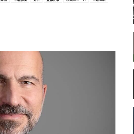
転
ラ
ボ