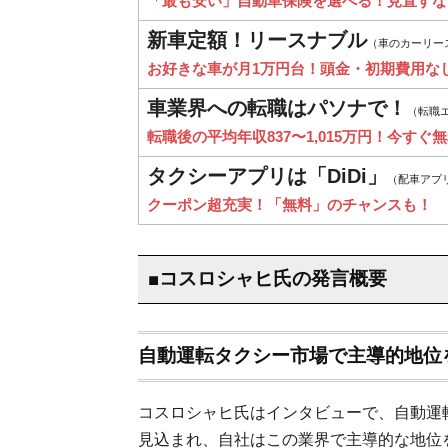
「最も安い」自動車保険を選べる！見直すな
新車定額！リースナブル
（車のカーリー
お好きな車が月1万円台！頭金・初期費用な
車業界への転職はパソナで！
（転職
転職後の平均年収837〜1,015万円！今すぐ
タクシーアプリは「DiDi」
（配車アプ
クーポン超充実！「無料」のチャンスも！
■コスロシャヒ氏の発言概要
自動運転タクシー市場で主導的地位
コスロシャヒ氏はインタビューで、自動運
見込まれ、自社はこの業界で主導的な地位