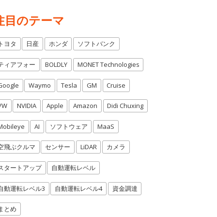
注目のテーマ
トヨタ
日産
ホンダ
ソフトバンク
ティアフォー
BOLDLY
MONET Technologies
Google
Waymo
Tesla
GM
Cruise
VW
NVIDIA
Apple
Amazon
Didi Chuxing
Mobileye
AI
ソフトウェア
MaaS
空飛ぶクルマ
センサー
LiDAR
カメラ
スタートアップ
自動運転レベル
自動運転レベル3
自動運転レベル4
資金調達
まとめ