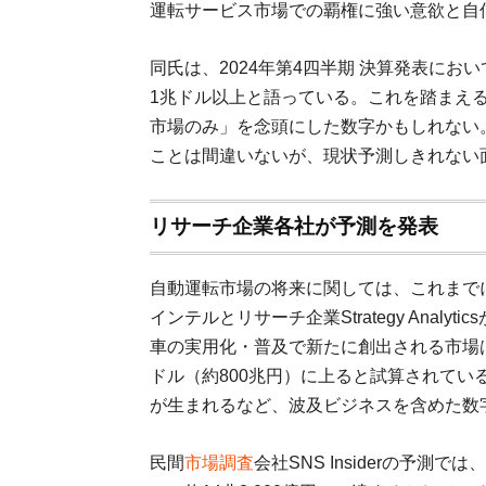
運転サービス市場での覇権に強い意欲と自
同氏は、2024年第4四半期 決算発表に
1兆ドル以上と語っている。これを踏まえ
市場のみ」を念頭にした数字かもしれない
ことは間違いないが、現状予測しきれない
リサーチ企業各社が予測を発表
自動運転市場の将来に関しては、これまで
インテルとリサーチ企業Strategy Anal
車の実用化・普及で新たに創出される市場は20
ドル（約800兆円）に上ると試算されて
が生まれるなど、波及ビジネスを含めた数
民間
市場調査
会社SNS Insiderの予測