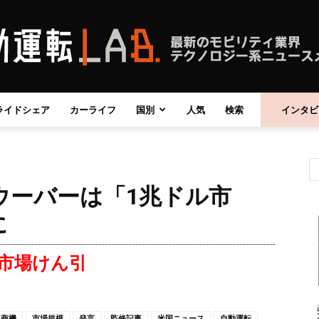
ライドシェア
カーライフ
国別
人気
検索
インタビ
自
ウーバーは「1兆ドル市
動
に
、市場けん引
運
商機
市場規模
発言
監修記事
米国ニュース
自動運転