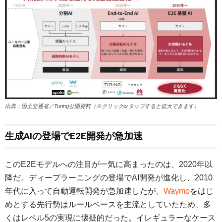
出典：国土交通省／Turing公開資料（※クリックorタップすると拡大できます）
生成AIの登場でE2E開発が急加速
このE2Eモデルへの注目が一気に高まったのは、2020年以
降だ。ディープラーニングの登場でAI開発が進化し、2010
年代に入って自動運転開発が急加速したが、
Waymo
をはじ
めとする先行勢はルールベースを主流としていたため、多
くはレベル5の実現に懐疑的だった。イレギュラーなケース