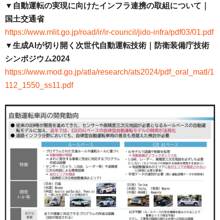
▼自動運転の実現に向けたインフラ連携の取組について｜
国土交通省
https://www.mlit.go.jp/road/ir/ir-council/jido-infra/pdf03/01.pdf
▼生成AIが切り開く次世代自動運転技術｜防衛装備庁技術
シンポジウム2024
https://www.mod.go.jp/atla/research/ats2024/pdf_oral_matl/1
112_1550_ss11.pdf