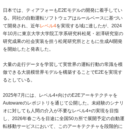
日本では、ティアフォーもE2Eモデルの開発に着手してい
る。同社の自動運転ソフトウェアはルールベースに基づい
て開発され、近年
レベル4
を実現する域に達したが、2024
年10月に東京大学大学院工学系研究科松尾・岩澤研究室の
研究成果の社会実装を担う松尾研究所とともに生成AI開発
を開始したと発表した。
大量の走行データを学習して実世界の運転行動の常識を模
倣できる大規模世界モデルを構築することでE2Eを実現す
るとしている。
2025年7月には、レベル4+向けのE2Eアーキテクチャを
Autowareのレポジトリを通じて公開した。未経験のシナリ
オに対しても人間の介入が不要なレベル4+の実現を目指
し、2026年春ごろを目途に全国50カ所で展開予定の自動運
転移動サービスにおいて、このアーキテクチャを段階的に