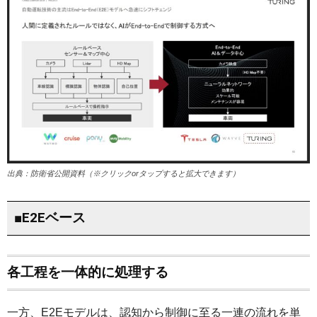
出典：防衛省公開資料（※クリックorタップすると拡大できます）
■E2Eベース
各工程を一体的に処理する
一方、E2Eモデルは、認知から制御に至る一連の流れを単