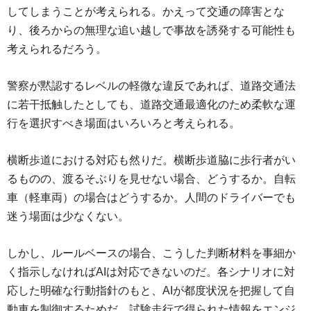
してしまうことが考えられる。かえって交通の障害とな
り、後ろからの無理な追い越しで事故を誘発する可能性も
考えられるだろう。
警察が黙認するレベルの軽微な違反であれば、道路交通法
に若干抵触したとしても、道路交通最適化のため柔軟な運
行を選択すべき場面はいろいろと考えられる。
横断歩道における対応も然りだ。横断歩道脇に歩行者がい
るものの、渡るそぶりを見せない場合、どうするか。自転
車（軽車両）の場合はどうするか。人間のドライバーでも
迷う場面は少なくない。
しかし、ルールベースの場合、こうした判断材料を事細か
く指示しなければAIは対応できないのだ。各シナリオに対
応した明確な行動指針のもと、AIが都度状況を把握して自
動車を制御するためだ。試験走行で得られた情報をエンジ