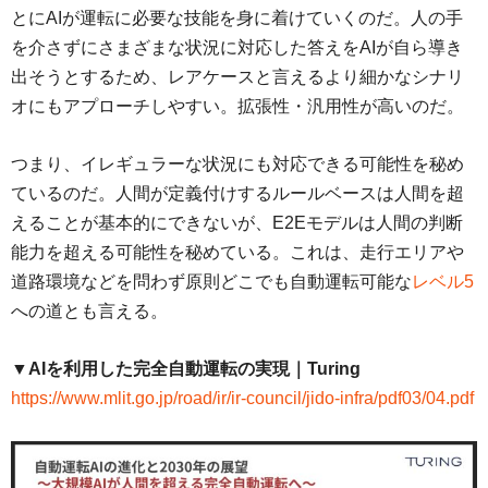
とにAIが運転に必要な技能を身に着けていくのだ。人の手
を介さずにさまざまな状況に対応した答えをAIが自ら導き
出そうとするため、レアケースと言えるより細かなシナリ
オにもアプローチしやすい。拡張性・汎用性が高いのだ。
つまり、イレギュラーな状況にも対応できる可能性を秘め
ているのだ。人間が定義付けするルールベースは人間を超
えることが基本的にできないが、E2Eモデルは人間の判断
能力を超える可能性を秘めている。これは、走行エリアや
道路環境などを問わず原則どこでも自動運転可能な
レベル5
への道とも言える。
▼AIを利⽤した完全⾃動運転の実現｜Turing
https://www.mlit.go.jp/road/ir/ir-council/jido-infra/pdf03/04.pdf