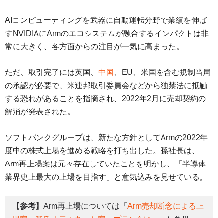
AIコンピューティングを武器に自動運転分野で業績を伸ば
すNVIDIAにArmのエコシステムが融合するインパクトは非
常に大きく、各方面からの注目が一気に高まった。
ただ、取引完了には英国、
中国
、EU、米国を含む規制当局
の承認が必要で、米連邦取引委員会などから独禁法に抵触
する恐れがあることを指摘され、2022年2月に売却契約の
解消が発表された。
ソフトバンクグループは、新たな方針としてArmの2022年
度中の株式上場を進める戦略を打ち出した。孫社長は、
Arm再上場案は元々存在していたことを明かし、「半導体
業界史上最大の上場を目指す」と意気込みを見せている。
【参考】
Arm再上場については「
Arm売却断念による上