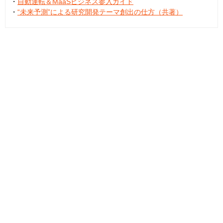
・
自動運転＆MaaSビジネス参入ガイド
・
“未来予測”による研究開発テーマ創出の仕方（共著）