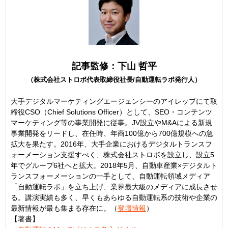
記事監修：下山 哲平
（株式会社ストロボ代表取締役社長/自動運転ラボ発行人）
大手デジタルマーケティングエージェンシーのアイレップにて取
締役CSO（Chief Solutions Officer）として、SEO・コンテンツ
マーケティング等の事業開発に従事。JV設立やM&Aによる新規
事業開発をリードし、在任時、年商100億から700億規模への急
拡大を果たす。2016年、大手企業におけるデジタルトランスフ
ォーメーション支援すべく、株式会社ストロボを設立し、設立5
年でグループ6社へと拡大。2018年5月、自動車産業×デジタルト
ランスフォーメーションの一手として、自動運転領域メディア
「自動運転ラボ」を立ち上げ、業界最大級のメディアに成長させ
る。講演実績も多く、早くもあらゆる自動運転系の技術や企業の
最新情報が最も集まる存在に。（
登壇情報
）
【著書】