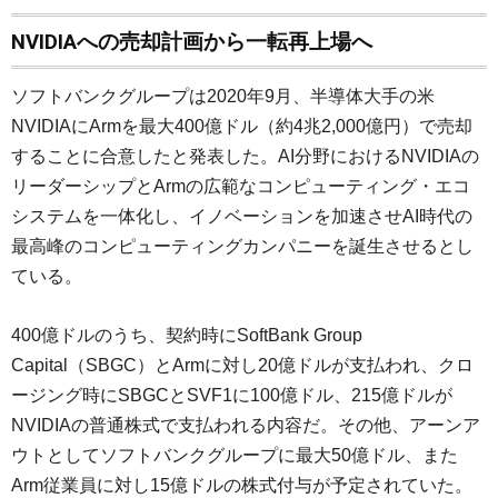
NVIDIAへの売却計画から一転再上場へ
ソフトバンクグループは2020年9月、半導体大手の米
NVIDIAにArmを最大400億ドル（約4兆2,000億円）で売却
することに合意したと発表した。AI分野におけるNVIDIAの
リーダーシップとArmの広範なコンピューティング・エコ
システムを一体化し、イノベーションを加速させAI時代の
最高峰のコンピューティングカンパニーを誕生させるとし
ている。
400億ドルのうち、契約時にSoftBank Group
Capital（SBGC）とArmに対し20億ドルが支払われ、クロ
ージング時にSBGCとSVF1に100億ドル、215億ドルが
NVIDIAの普通株式で支払われる内容だ。その他、アーンア
ウトとしてソフトバンクグループに最大50億ドル、また
Arm従業員に対し15億ドルの株式付与が予定されていた。