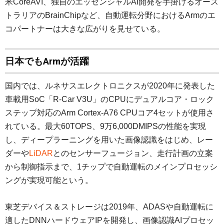
米CoreAVI、独自のエッセンシャルAI開発を手掛けるオース
トラリアのBrainChipなど、自動運転分野におけるArmのエ
コパートナーは大きな広がりを見せている。
日本でもArmが活躍
国内では、ルネサスエレクトロニクスが2020年に発表した
車載用SoC「R-Car V3U」のCPUにデュアルコア・ロック
ステップ対応のArm Cortex-A76 CPUコア4セットが使用さ
れている。最大60TOPS、9万6,000DMIPSの性能を実現
し、ディープラーニングを用いた画像認識をはじめ、レー
ダーや
LiDAR
とのセンサーフュージョン、走行計画の立案
から制御指示まで、1チップで自動運転のメインプロセッシ
ングが実現可能という。
東芝デバイス＆ストレージは2019年、ADASや自動運転に
適したDNNハードウェアIPを開発し、画像認識AIプロセッ