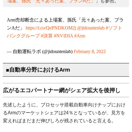
場案、孫氏「元々あった案、プランAだ」
」も参照。
Arm売却断念による上場案、孫氏「元々あった案、プラ
ンAだ」
https://t.co/QePNDKOM2j
@jidountenlab
#ソフト
バンクグループ
#決算
#NVIDIA
#Arm
— 自動運転ラボ (@jidountenlab)
February 8, 2022
■自動車分野におけるArm
広がるエコパートナー網がシェア拡大を後押し
先述したように、プロセッサ搭載自動車向けチップにおけ
るArmのマーケットシェアは24％となっているが、見方を
変えればまだまだ伸びしろが残されていると言える。