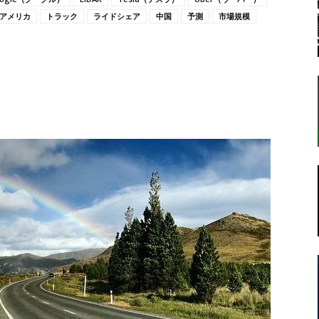
アメリカ
トラック
ライドシェア
中国
予測
市場規模
転
ラ
ボ