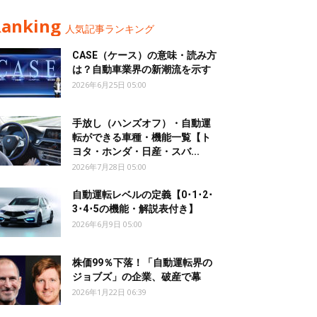
Ranking
人気記事ランキング
CASE（ケース）の意味・読み方
は？自動車業界の新潮流を示す
2026年6月25日 05:00
手放し（ハンズオフ）・自動運
転ができる車種・機能一覧【ト
ヨタ・ホンダ・日産・スバ...
2026年7月28日 05:00
自動運転レベルの定義【0･1･2･
3･4･5の機能・解説表付き】
2026年6月9日 05:00
株価99％下落！「自動運転界の
ジョブズ」の企業、破産で幕
2026年1月22日 06:39