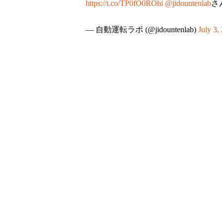
https://t.co/TP0fO0ROhi
@jidountenlab
さ
— 自動運転ラボ (@jidountenlab)
July 3,