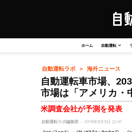
ホーム
自動運転
自動運転ラボ ＞
海外ニュース
自動運転車市場、203
市場は「アメリカ・
米調査会社が予測を発表
自動運転ラボ編集部
-
2018年8月9日 22:41
Ford（フォード）
GM（ゼネラル・モーターズ）
G