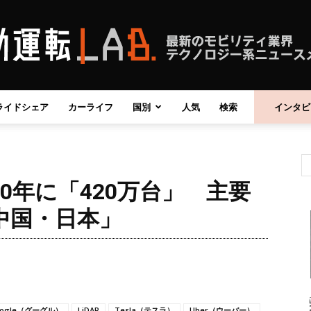
ライドシェア
カーライフ
国別
人気
検索
インタビ
自
0年に「420万台」 主要
動
中国・日本」
運
oogle（グーグル）
LiDAR
Tesla（テスラ）
Uber（ウーバー）