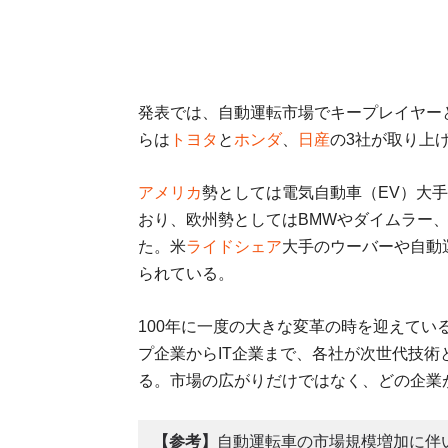
発表では、自動運転市場でキープレイヤー
らは
トヨタ
と
ホンダ
、
日産
の3社が取り上
アメリカ
勢としては電気自動車（EV）大手
おり、欧州勢としてはBMWやダイムラー
た。米
ライドシェア
大手のウーバーや自動
られている。
100年に一度の大きな変革の時を迎えて
プ企業からIT企業まで、各社が次世代技
る。市場の広がりだけではなく、どの企業
【参考】
自動運転車の市場規模増加に伴