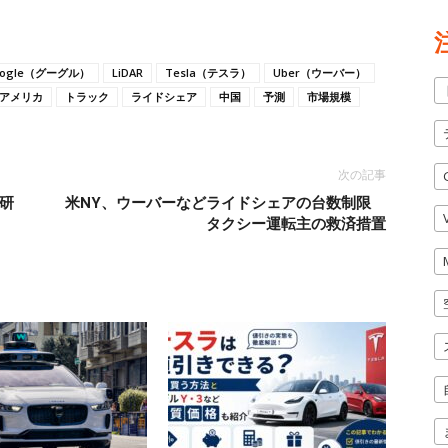
oogle（グーグル）
LiDAR
Tesla（テスラ）
Uber（ウーバー）
アメリカ
トラック
ライドシェア
中国
予測
市場規模
次の記事
研
米NY、ウーバーなどライドシェアの台数制限
タクシー運転主の救済措置